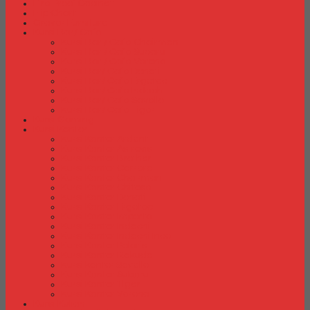
Fire Proof Cabinet
Flip Chart
Graver Furniture
Kursi Bar/ Cafe
Kursi Bar / Cafe Chairman
Kursi Bar / Cafe Subaru
Kursi Bar / Cafe Verona
Kursi Bar/ Cafe Donati
Kursi Bar/ Cafe Ergotec
Kursi Bar/ Cafe Indachi
Kursi Bar/ Cafe Savello
Kursi Bar/ Cafe Tiger
Kursi Gaming
Kursi Kantor
Kursi Kantor Ardent
Kursi Kantor Astrovis
Kursi Kantor Brother
Kursi Kantor Carrera
Kursi Kantor Chairman
Kursi Kantor Chitose
Kursi Kantor Donati
Kursi Kantor Ergotec
Kursi Kantor Importa
Kursi Kantor Indachi
Kursi Kantor Indachi Inco
Kursi Kantor Polaris
Kursi Kantor Rakuda
Kursi kantor Savello
Kursi Kantor Subaru
Kursi Kantor Tiger
Kursi Kantor Verona
Kursi Kuliah