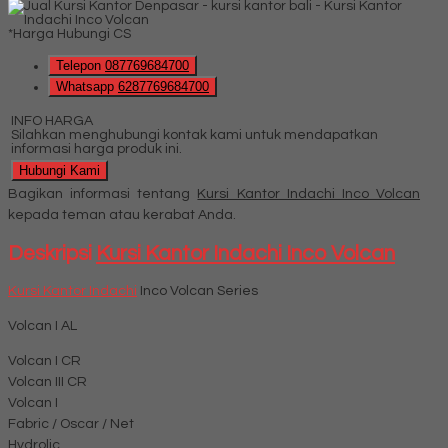
*Harga Hubungi CS
Telepon
087769684700
Whatsapp
6287769684700
INFO HARGA
Silahkan menghubungi kontak kami untuk mendapatkan
informasi harga produk ini.
Hubungi Kami
Bagikan informasi tentang
Kursi Kantor Indachi Inco Volcan
kepada teman atau kerabat Anda.
Deskripsi
Kursi Kantor Indachi Inco Volcan
Kursi Kantor Indachi
Inco Volcan Series
Volcan I AL
Volcan I CR
Volcan III CR
Volcan I
Fabric / Oscar / Net
Hydrolic