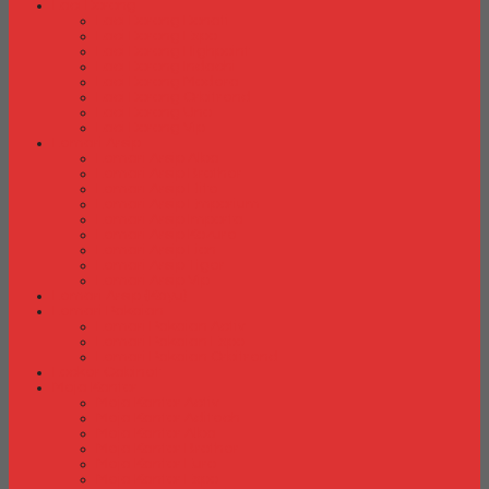
Laci Dorong
Laci Dorong Donati
Laci Dorong Expo
Laci Dorong Highpoint
Laci Dorong Indachi
Laci Dorong Modera
Laci Dorong Orbitrend
Laci Dorong Uno
Laci Dorong Vip
Lemari Arsip
Lemari Arsip Alba
Lemari Arsip Brother
Lemari Arsip Elite
Lemari Arsip Emporium
Lemari Arsip Importa
Lemari Arsip Kozure
Lemari Arsip Lion
Lemari Arsip Tiger
Lemari Arsip Vip
Lemari Arsip (Kayu)
Lemari Pakaian
Lemari Pakaian Activ
Lemari Pakaian Expo
Lemari Pakaian Orbitrend
Locker Cabinet
Meja Kantor
Meja Kantor Activ
Meja Kantor Aditech
Meja Kantor Alba
Meja Kantor Brother
Meja Kantor Euro
Meja Kantor Expo