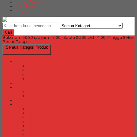
Locker Cabinet
Partisi Kantor
Blog
Cari
Buka jam 08.30 s/d jam 17.00 , Sabtu 08.30 s/d 14.00, Minggu & Hari
Besar Tutup
Semua Kategori Produk
Brankas
Brankas Chubb
Brankas Daichiban
Brankas Ichiban
Brankas Lion
Card Cabinet
Cash Box
Cash Box Daichiban
Cash Box Ichiban
Direction Cabinet
Filling Cabinet
Filling Cabinet Alba
Filling Cabinet Brother
Filling Cabinet Emporium
Filling Cabinet Kozure
Filling Cabinet Lion
Filling Cabinet Tiger
Filling Cabinet Vip