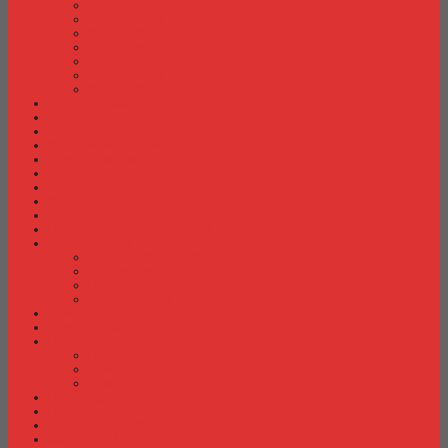
Meja Kantor Indachi
Meja Kantor Lion
Meja Kantor Lunar
Meja Kantor Modera
Meja Kantor Orbitrend
Meja Kantor Uno
Meja Kantor Vip
Meja Komputer
Meja Lipat
Meja Meeting
Meja Resepsionis
Mesin Absensi
Mesin Hitung Uang
Mesin Penghancur Kertas
Mesin Tik
Mobile File
Papan Tulis / WhiteBoard
Partisi Kantor
Partisi Kantor Donati
Partisi Kantor Indachi
Partisi Kantor Modera
Partisi Kantor Uno
Rak Sepatu
Rak Serbaguna
Rak TV
Rak TV Activ
Rak TV Expo
Rak TV Orbitrend
Ranjang Besi Expo
Ranjang Besi Orbitrend
Spring Bed Comforta
Spring bed Trendy