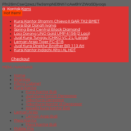
Ffn26mCseQzwzJTw3smpNE8Nti1cAw6hYZWaSDjvoqs
q
Kontak Kami
Hot Item!
Kursi Kantor Stramm Chievo II GAR TX2 BMET
Kursi Bar Donati Ivorys
Spring Bed Central Black Diamond
Laci Dorong UNO Gold UMP 4156 (2 Laci)
Jual Kursi Tunggu ICHIKO VC 2 L (Large)
Lemari Arsip Tiger FC-E18
Jual Kursi Direktur Brother BR 113 AH
Kursi Kantor Indachi Alto I AL HDT
Checkout
MENU NAVIGASI
Home
Brankas
Filling Cabinet
Kursi Kantor
Kursi Kantor Bali
Jual Kursi Kantor Denpasar
Toko Kursi Denpasar
Toko Kursi Kantor di Denpasar
savello kursi kantor Bali
Lemari Arsip
Lemari Arsip Bali
Meja Kantor
Meja Kantor Bali
Mobile File