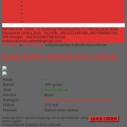
Spring bed Trendy Exeptional
Trendy Deluxe
Trendy Elegance
Trendy Golden Latex
Trendy Grand Lux
Trendy Super
INFORMASI TOKO : Jl. Gunung Himalaya No 11, Pemecutan Kaja
Denpasar Utara, Bali .
TELPON : 082333348789 , 087769684700,
(Whatsapp - 082333348789)
Email :
milleniafurniturebali@gmail.com
Beranda
»
Kursi Kantor
»
Kursi Kantor Indachi Inco Volcan
Kursi Kantor Indachi Inco Volcan
Kode
:
-
Berat
:
300 gram
Stok
:
Ready Stock
Kondisi
:
Baru
Kategori
:
Kursi Kantor
,
Kursi Kantor Indachi Inco
Dilihat
:
315 kali
Review
:
Belum ada review
Hubungi kami secara langsung untuk pemesanan yang
QUICK ORDER
lebih cepat!
Kursi Kantor Indachi Inco Volcan