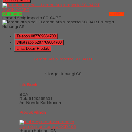
QUICK ORDER
Whatsapp
via SMS
Lemari Arsip Importa SC-04 BT
*Harga
Hubungi CS
Telepon
087769684700
Whatsapp
6287769684700
Lihat Detail Produk
Lemari Arsip Importa SC-04 BT
*Harga Hubungi CS
Info Bank
BCA
Rek.
5120598831
An. Nanda Kartikasari
Produk Pilihan
Meja Kantor Modera COD 106
*Harga Hubungi CS