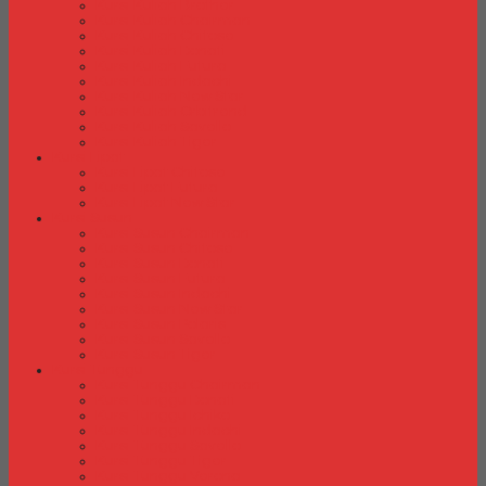
Kursi Kuliah Brother
Kursi Kuliah Chairman
Kursi Kuliah Chitose
Kursi Kuliah Donati
Kursi Kuliah Futura
Kursi Kuliah Indachi
Kursi Kuliah New Star
Kursi Kuliah Orbitrend
Kursi Kuliah Savello
Kursi Kuliah Tiger
Kursi Lipat
Kursi Lipat Chitose
Kursi Lipat Futura
Kursi Lipat New Star
Kursi Susun
Kursi Susun Chairman
Kursi Susun Chitose
Kursi Susun Donati
Kursi Susun Futura
Kursi Susun Indachi
Kursi Susun New Star
Kursi Susun Polaris
Kursi Susun Savello
Kursi Susun Tiger
Kursi Tunggu
Kursi Tunggu Chairman
Kursi Tunggu Donati
Kursi Tunggu Ichiko
Kursi Tunggu Indachi
Kursi Tunggu Savello
Kursi Tunggu Tiger
Kursi Tunggu Verona