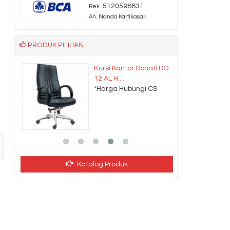
5120598831
Rek.
An. Nanda Kartikasari
PRODUK PILIHAN
nati DO
Meja Kantor Direktur
INDACHI D....
 CS
*Harga Hubungi CS
Katalog Produk