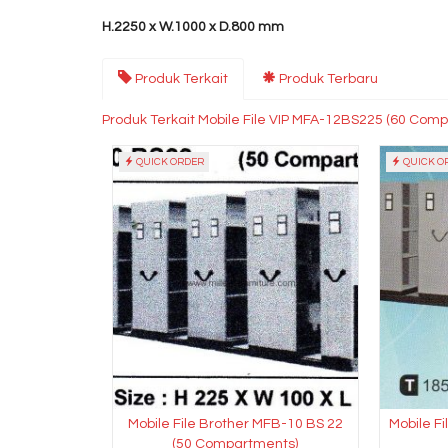
H.2250 x W.1000 x D.800 mm
Produk Terkait
Produk Terbaru
Produk Terkait Mobile File VIP MFA-12BS225 (60 Comp
QUICK ORDER
QUICK O
Mobile File Brother MFB-10 BS 22
Mobile F
(50 Compartments)