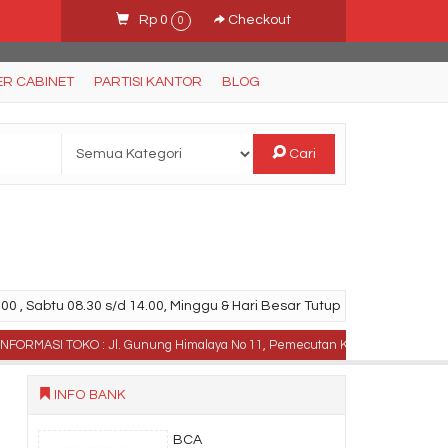
Rp 0
Checkout
0
ER CABINET
PARTISI KANTOR
BLOG
Cari
00 , Sabtu 08.30 s/d 14.00, Minggu & Hari Besar Tutup
ASI TOKO : Jl. Gunung Himalaya No 11, Pemecutan Kaja Denpasar Utara, Bali 
INFO BANK
BCA