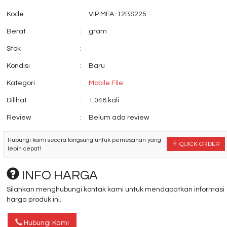
Kode
:
VIP MFA-12BS225
Berat
:
gram
Stok
:
Kondisi
:
Baru
Locker Brother B 704
Kursi Kantor Do
*Harga Hubungi CS
12 AL H....
Kategori
:
Mobile File
*Harga Hubungi
Dilihat
:
1.048 kali
Review
:
Belum ada review
Hubungi kami secara langsung untuk pemesanan yang
QUICK ORDER
lebih cepat!
INFO HARGA
Silahkan menghubungi kontak kami untuk mendapatkan informasi
harga produk ini.
Hubungi Kami