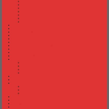
Meja Kantor Indachi
Meja Kantor Lion
Meja Kantor Lunar
Meja Kantor Modera
Meja Kantor Orbitrend
Meja Kantor Uno
Meja Kantor Vip
Meja Komputer
Meja Lipat
Meja Meeting
Meja Resepsionis
Mesin Absensi
Mesin Hitung Uang
Mesin Penghancur Kertas
Mesin Tik
Mobile File
Papan Tulis / WhiteBoard
Partisi Kantor
Partisi Kantor Donati
Partisi Kantor Indachi
Partisi Kantor Modera
Partisi Kantor Uno
Rak Sepatu
Rak Serbaguna
Rak TV
Rak TV Activ
Rak TV Expo
Rak TV Orbitrend
Ranjang Besi Expo
Ranjang Besi Orbitrend
Spring Bed Comforta
Spring bed Trendy