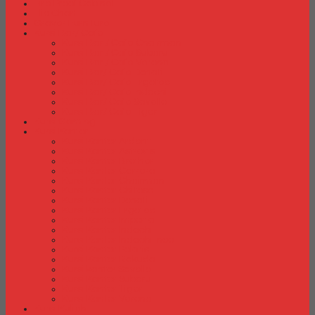
Fire Proof Cabinet
Flip Chart
Graver Furniture
Kursi Bar/ Cafe
Kursi Bar / Cafe Chairman
Kursi Bar / Cafe Subaru
Kursi Bar / Cafe Verona
Kursi Bar/ Cafe Donati
Kursi Bar/ Cafe Ergotec
Kursi Bar/ Cafe Indachi
Kursi Bar/ Cafe Savello
Kursi Bar/ Cafe Tiger
Kursi Gaming
Kursi Kantor
Kursi Kantor Ardent
Kursi Kantor Astrovis
Kursi Kantor Brother
Kursi Kantor Carrera
Kursi Kantor Chairman
Kursi Kantor Chitose
Kursi Kantor Donati
Kursi Kantor Ergotec
Kursi Kantor Importa
Kursi Kantor Indachi
Kursi Kantor Indachi Inco
Kursi Kantor Polaris
Kursi Kantor Rakuda
Kursi kantor Savello
Kursi Kantor Subaru
Kursi Kantor Tiger
Kursi Kantor Verona
Kursi Kuliah