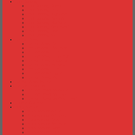
Laci Dorong
Laci Dorong Donati
Laci Dorong Expo
Laci Dorong Highpoint
Laci Dorong Indachi
Laci Dorong Modera
Laci Dorong Orbitrend
Laci Dorong Uno
Laci Dorong Vip
Lemari Arsip
Lemari Arsip Alba
Lemari Arsip Brother
Lemari Arsip Elite
Lemari Arsip Emporium
Lemari Arsip Importa
Lemari Arsip Kozure
Lemari Arsip Lion
Lemari Arsip Tiger
Lemari Arsip Vip
Lemari Arsip (Kayu)
Lemari Pakaian
Lemari Pakaian Activ
Lemari Pakaian Expo
Lemari Pakaian Orbitrend
Locker Cabinet
Meja Kantor
Meja Kantor Activ
Meja Kantor Aditech
Meja Kantor Alba
Meja Kantor Brother
Meja Kantor Euro
Meja Kantor Expo