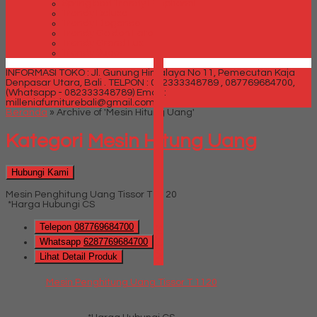
Spring bed Trendy Exeptional
Trendy Deluxe
Trendy Elegance
Trendy Golden Latex
Trendy Grand Lux
Trendy Super
INFORMASI TOKO : Jl. Gunung Himalaya No 11, Pemecutan Kaja
Denpasar Utara, Bali .
TELPON : 082333348789 , 087769684700,
(Whatsapp - 082333348789)
Email :
milleniafurniturebali@gmail.com
Beranda
»
Archive of 'Mesin Hitung Uang'
Kategori
Mesin Hitung Uang
Hubungi Kami
Mesin Penghitung Uang Tissor T 1120
*Harga Hubungi CS
Telepon
087769684700
SIDEBAR
Whatsapp
6287769684700
Lihat Detail Produk
Mesin Penghitung Uang Tissor T 1120