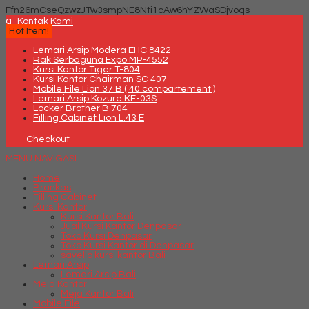
Ffn26mCseQzwzJTw3smpNE8Nti1cAw6hYZWaSDjvoqs
q
Kontak Kami
Hot Item!
Lemari Arsip Modera EHC 8422
Rak Serbaguna Expo MP-4552
Kursi Kantor Tiger T-804
Kursi Kantor Chairman SC 407
Mobile File Lion 37 B ( 40 compartement )
Lemari Arsip Kozure KF-03S
Locker Brother B 704
Filling Cabinet Lion L.43 E
Checkout
MENU NAVIGASI
Home
Brankas
Filling Cabinet
Kursi Kantor
Kursi Kantor Bali
Jual Kursi Kantor Denpasar
Toko Kursi Denpasar
Toko Kursi Kantor di Denpasar
savello kursi kantor Bali
Lemari Arsip
Lemari Arsip Bali
Meja Kantor
Meja Kantor Bali
Mobile File