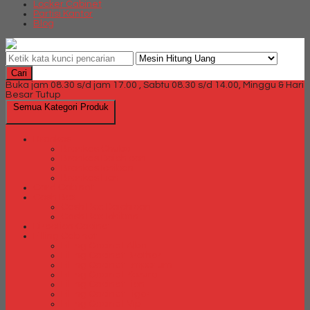
Locker Cabinet
Partisi Kantor
Blog
Cari
Buka jam 08.30 s/d jam 17.00 , Sabtu 08.30 s/d 14.00, Minggu & Hari
Besar Tutup
Semua Kategori Produk
Brankas
Brankas Chubb
Brankas Daichiban
Brankas Ichiban
Brankas Lion
Card Cabinet
Cash Box
Cash Box Daichiban
Cash Box Ichiban
Direction Cabinet
Filling Cabinet
Filling Cabinet Alba
Filling Cabinet Brother
Filling Cabinet Emporium
Filling Cabinet Kozure
Filling Cabinet Lion
Filling Cabinet Tiger
Filling Cabinet Vip