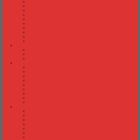
Kursi Kuliah Brother
Kursi Kuliah Chairman
Kursi Kuliah Chitose
Kursi Kuliah Donati
Kursi Kuliah Futura
Kursi Kuliah Indachi
Kursi Kuliah New Star
Kursi Kuliah Orbitrend
Kursi Kuliah Savello
Kursi Kuliah Tiger
Kursi Lipat
Kursi Lipat Chitose
Kursi Lipat Futura
Kursi Lipat New Star
Kursi Susun
Kursi Susun Chairman
Kursi Susun Chitose
Kursi Susun Donati
Kursi Susun Futura
Kursi Susun Indachi
Kursi Susun New Star
Kursi Susun Polaris
Kursi Susun Savello
Kursi Susun Tiger
Kursi Tunggu
Kursi Tunggu Chairman
Kursi Tunggu Donati
Kursi Tunggu Ichiko
Kursi Tunggu Indachi
Kursi Tunggu Savello
Kursi Tunggu Tiger
Kursi Tunggu Verona