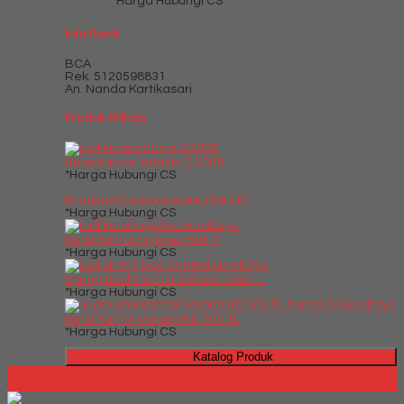
*Harga Hubungi CS
Info Bank
BCA
Rek.
5120598831
An. Nanda Kartikasari
Produk Pilihan
Kursi Kantor Indachi D 2008
*Harga Hubungi CS
Brankas Chubb Kasteel Mark IV
*Harga Hubungi CS
Kursi Kantor Ergotec 504 T
*Harga Hubungi CS
Spring Bed Central Deluxe Jasm....
*Harga Hubungi CS
Kursi Kantor Verona KD 100 TL
*Harga Hubungi CS
Katalog Produk
Millenia Furniture Bali - Situs Jual Meja Kursi Kantor Termurah di
Bali | Milleniafurniturebali.com