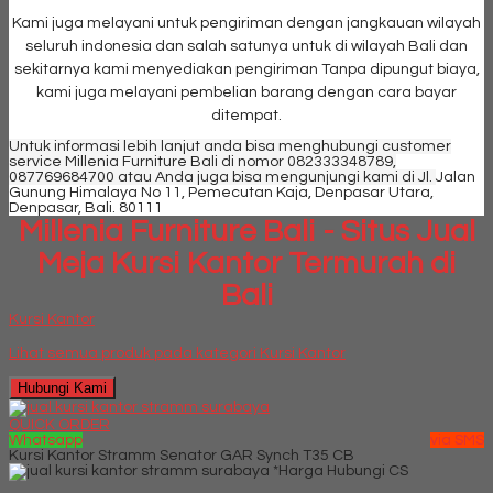
Kami juga melayani untuk pengiriman dengan jangkauan wilayah
seluruh indonesia dan salah satunya untuk di wilayah Bali dan
sekitarnya kami menyediakan pengiriman Tanpa dipungut biaya,
kami juga melayani pembelian barang dengan cara bayar
ditempat.
Untuk informasi lebih lanjut anda bisa menghubungi customer
service Millenia Furniture Bali di nomor 082333348789,
087769684700
atau Anda juga bisa mengunjungi kami di Jl.
Jalan
Gunung Himalaya No 11, Pemecutan Kaja, Denpasar Utara,
Denpasar, Bali. 80111
Millenia Furniture Bali - Situs Jual
Meja Kursi Kantor Termurah di
Bali
Kursi Kantor
Lihat semua produk pada kategori
Kursi Kantor
Hubungi Kami
QUICK ORDER
Whatsapp
via SMS
Kursi Kantor Stramm Senator GAR Synch T35 CB
*Harga Hubungi CS