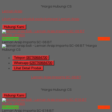
*Harga Hubungi CS
Lemari Arsip
Lihat semua produk pada kategori
Lemari Arsip
Hubungi Kami
QUICK ORDER
Whatsapp
via SMS
Lemari Arsip Importa SC-06 BT
*Harga
Hubungi CS
Telepon
087769684700
Whatsapp
6287769684700
Lihat Detail Produk
Lemari Arsip Importa SC-06 BT
*Harga Hubungi CS
Hubungi Kami
QUICK ORDER
Whatsapp
via SMS
Lemari Arsip Importa SC-E18 BT