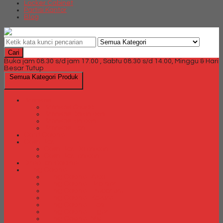
Locker Cabinet
Partisi Kantor
Blog
Cari
Buka jam 08.30 s/d jam 17.00 , Sabtu 08.30 s/d 14.00, Minggu & Hari
Besar Tutup
Semua Kategori Produk
Brankas
Brankas Chubb
Brankas Daichiban
Brankas Ichiban
Brankas Lion
Card Cabinet
Cash Box
Cash Box Daichiban
Cash Box Ichiban
Direction Cabinet
Filling Cabinet
Filling Cabinet Alba
Filling Cabinet Brother
Filling Cabinet Emporium
Filling Cabinet Kozure
Filling Cabinet Lion
Filling Cabinet Tiger
Filling Cabinet Vip