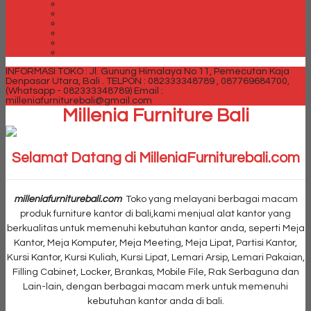
Spring bed Trendy Exeptional
Trendy Deluxe
Trendy Elegance
Trendy Golden Latex
Trendy Grand Lux
Trendy Super
INFORMASI TOKO : Jl. Gunung Himalaya No 11, Pemecutan Kaja
Denpasar Utara, Bali .
TELPON : 082333348789 , 087769684700,
(Whatsapp - 082333348789)
Email :
milleniafurniturebali@gmail.com
Millenia Furniture Bali
Selamat Datang di MilleniaFurniturebali.com
milleniafurniturebali.com
Toko yang melayani berbagai macam
produk furniture kantor di bali,kami menjual alat kantor yang
berkualitas untuk memenuhi kebutuhan kantor anda, seperti Meja
Kantor, Meja Komputer, Meja Meeting, Meja Lipat, Partisi Kantor,
Kursi Kantor, Kursi Kuliah, Kursi Lipat, Lemari Arsip, Lemari Pakaian,
Filling Cabinet, Locker, Brankas, Mobile File, Rak Serbaguna dan
Lain-lain, dengan berbagai macam merk untuk memenuhi
kebutuhan kantor anda di bali.