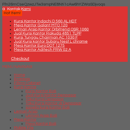
Ffn26mCseQzwzJTw3smpNE8Nti1cAw6hYZWaSDjvoqs
q
Kontak Kami
Hot Item!
Kursi Kantor Indachi D 560 AL HDT
Meja Kantor Galant MTO 120
Lemari Arsip Kantor Orbitrend OSR 1060
Jual Kursi Kantor Rakuda 4851 TLPP
Kursi Tunggu Chairman AC 1030 F
Jual Kursi kantor Subaru Nest L chrome
Meja Kantor Euro DOT 1275
Meja Kantor Aditech FRW 02 A
Checkout
MENU NAVIGASI
Home
Brankas
Filling Cabinet
Kursi Kantor
Kursi Kantor Bali
Jual Kursi Kantor Denpasar
Toko Kursi Denpasar
Toko Kursi Kantor di Denpasar
savello kursi kantor Bali
Lemari Arsip
Lemari Arsip Bali
Meja Kantor
Meja Kantor Bali
Mobile File