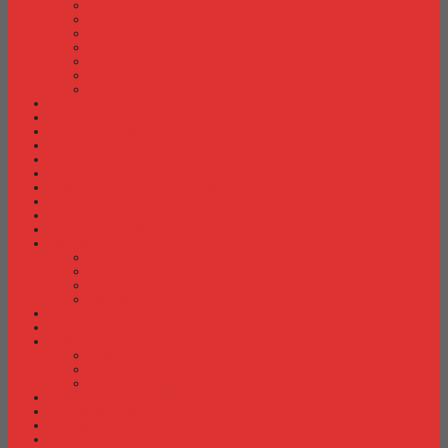
Meja Kantor Indachi
Meja Kantor Lion
Meja Kantor Lunar
Meja Kantor Modera
Meja Kantor Orbitrend
Meja Kantor Uno
Meja Kantor Vip
Meja Komputer
Meja Lipat
Meja Meeting
Meja Resepsionis
Mesin Absensi
Mesin Hitung Uang
Mesin Penghancur Kertas
Mesin Tik
Mobile File
Papan Tulis / WhiteBoard
Partisi Kantor
Partisi Kantor Donati
Partisi Kantor Indachi
Partisi Kantor Modera
Partisi Kantor Uno
Rak Sepatu
Rak Serbaguna
Rak TV
Rak TV Activ
Rak TV Expo
Rak TV Orbitrend
Ranjang Besi Expo
Ranjang Besi Orbitrend
Spring Bed Comforta
Spring bed Trendy