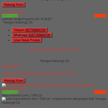
Hubungi Kami
QUICK ORDER
Whatsapp
via SMS
Lemari Arsip Importa SC-A18 BT
*Harga Hubungi CS
Telepon
087769684700
Whatsapp
6287769684700
Lihat Detail Produk
Lemari Arsip Importa SC-A18 BT
*Harga Hubungi CS
Meja Kantor
Lihat semua produk pada kategori
Meja Kantor
Hubungi Kami
QUICK ORDER
Whatsapp
via SMS
Meja Kantor Lion L 106 CD
*Harga
Hubungi CS