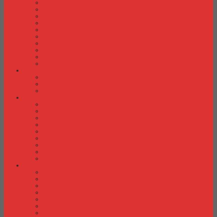
Kursi Kuliah Brother
Kursi Kuliah Chairman
Kursi Kuliah Chitose
Kursi Kuliah Donati
Kursi Kuliah Futura
Kursi Kuliah Indachi
Kursi Kuliah New Star
Kursi Kuliah Orbitrend
Kursi Kuliah Savello
Kursi Kuliah Tiger
Kursi Lipat
Kursi Lipat Chitose
Kursi Lipat Futura
Kursi Lipat New Star
Kursi Susun
Kursi Susun Chairman
Kursi Susun Chitose
Kursi Susun Donati
Kursi Susun Futura
Kursi Susun Indachi
Kursi Susun New Star
Kursi Susun Polaris
Kursi Susun Savello
Kursi Susun Tiger
Kursi Tunggu
Kursi Tunggu Chairman
Kursi Tunggu Donati
Kursi Tunggu Ichiko
Kursi Tunggu Indachi
Kursi Tunggu Savello
Kursi Tunggu Tiger
Kursi Tunggu Verona