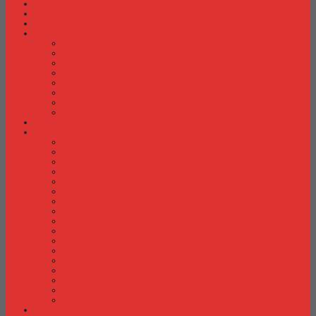
Fire Proof Cabinet
Flip Chart
Graver Furniture
Kursi Bar/ Cafe
Kursi Bar / Cafe Chairman
Kursi Bar / Cafe Subaru
Kursi Bar / Cafe Verona
Kursi Bar/ Cafe Donati
Kursi Bar/ Cafe Ergotec
Kursi Bar/ Cafe Indachi
Kursi Bar/ Cafe Savello
Kursi Bar/ Cafe Tiger
Kursi Gaming
Kursi Kantor
Kursi Kantor Ardent
Kursi Kantor Astrovis
Kursi Kantor Brother
Kursi Kantor Carrera
Kursi Kantor Chairman
Kursi Kantor Chitose
Kursi Kantor Donati
Kursi Kantor Ergotec
Kursi Kantor Importa
Kursi Kantor Indachi
Kursi Kantor Indachi Inco
Kursi Kantor Polaris
Kursi Kantor Rakuda
Kursi kantor Savello
Kursi Kantor Subaru
Kursi Kantor Tiger
Kursi Kantor Verona
Kursi Kuliah