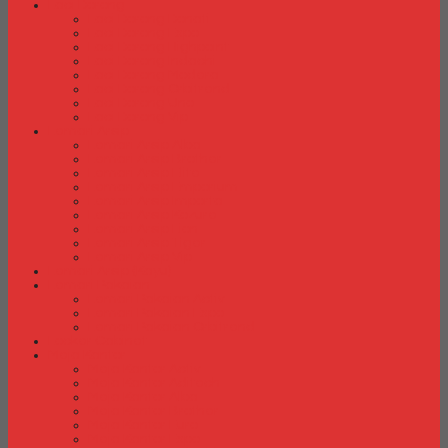
Laci Dorong
Laci Dorong Donati
Laci Dorong Expo
Laci Dorong Highpoint
Laci Dorong Indachi
Laci Dorong Modera
Laci Dorong Orbitrend
Laci Dorong Uno
Laci Dorong Vip
Lemari Arsip
Lemari Arsip Alba
Lemari Arsip Brother
Lemari Arsip Elite
Lemari Arsip Emporium
Lemari Arsip Importa
Lemari Arsip Kozure
Lemari Arsip Lion
Lemari Arsip Tiger
Lemari Arsip Vip
Lemari Arsip (Kayu)
Lemari Pakaian
Lemari Pakaian Activ
Lemari Pakaian Expo
Lemari Pakaian Orbitrend
Locker Cabinet
Meja Kantor
Meja Kantor Activ
Meja Kantor Aditech
Meja Kantor Alba
Meja Kantor Brother
Meja Kantor Euro
Meja Kantor Expo