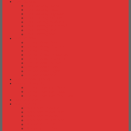
Laci Dorong
Laci Dorong Donati
Laci Dorong Expo
Laci Dorong Highpoint
Laci Dorong Indachi
Laci Dorong Modera
Laci Dorong Orbitrend
Laci Dorong Uno
Laci Dorong Vip
Lemari Arsip
Lemari Arsip Alba
Lemari Arsip Brother
Lemari Arsip Elite
Lemari Arsip Emporium
Lemari Arsip Importa
Lemari Arsip Kozure
Lemari Arsip Lion
Lemari Arsip Tiger
Lemari Arsip Vip
Lemari Arsip (Kayu)
Lemari Pakaian
Lemari Pakaian Activ
Lemari Pakaian Expo
Lemari Pakaian Orbitrend
Locker Cabinet
Meja Kantor
Meja Kantor Activ
Meja Kantor Aditech
Meja Kantor Alba
Meja Kantor Brother
Meja Kantor Euro
Meja Kantor Expo