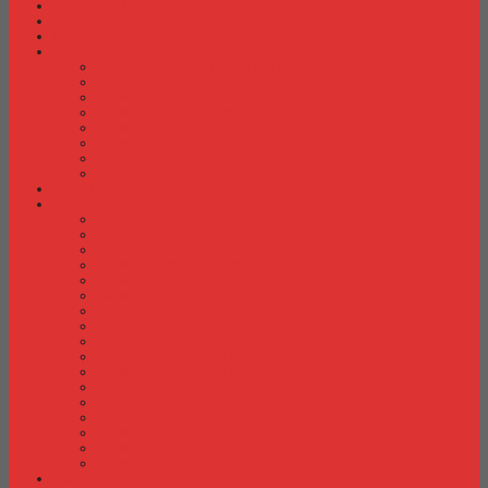
Fire Proof Cabinet
Flip Chart
Graver Furniture
Kursi Bar/ Cafe
Kursi Bar / Cafe Chairman
Kursi Bar / Cafe Subaru
Kursi Bar / Cafe Verona
Kursi Bar/ Cafe Donati
Kursi Bar/ Cafe Ergotec
Kursi Bar/ Cafe Indachi
Kursi Bar/ Cafe Savello
Kursi Bar/ Cafe Tiger
Kursi Gaming
Kursi Kantor
Kursi Kantor Ardent
Kursi Kantor Astrovis
Kursi Kantor Brother
Kursi Kantor Carrera
Kursi Kantor Chairman
Kursi Kantor Chitose
Kursi Kantor Donati
Kursi Kantor Ergotec
Kursi Kantor Importa
Kursi Kantor Indachi
Kursi Kantor Indachi Inco
Kursi Kantor Polaris
Kursi Kantor Rakuda
Kursi kantor Savello
Kursi Kantor Subaru
Kursi Kantor Tiger
Kursi Kantor Verona
Kursi Kuliah