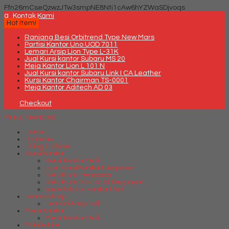
Ffn26mCseQzwzJTw3smpNE8Nti1cAw6hYZWaSDjvoqs
q
Kontak Kami
Hot Item!
Ranjang Besi Orbitrend Type New Mars
Partisi Kantor Uno UOD 7011
Lemari Arsip Lion Type L-31K
Jual Kursi kantor Subaru MS 20
Meja Kantor Lion L 101 N
Jual Kursi kantor Subaru Link I CA Leather
Kursi Kantor Chairman TS-0001
Meja Kantor Aditech AD 03
Checkout
MENU NAVIGASI
Home
Brankas
Filling Cabinet
Kursi Kantor
Kursi Kantor Bali
Jual Kursi Kantor Denpasar
Toko Kursi Denpasar
Toko Kursi Kantor di Denpasar
savello kursi kantor Bali
Lemari Arsip
Lemari Arsip Bali
Meja Kantor
Meja Kantor Bali
Mobile File