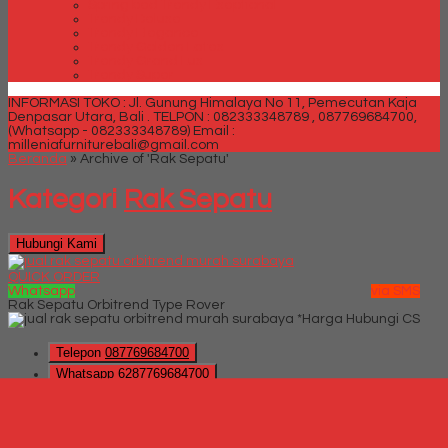
Spring bed Trendy Exeptional
Trendy Deluxe
Trendy Elegance
Trendy Golden Latex
Trendy Grand Lux
Trendy Super
INFORMASI TOKO : Jl. Gunung Himalaya No 11, Pemecutan Kaja
Denpasar Utara, Bali .
TELPON : 082333348789 , 087769684700,
(Whatsapp - 082333348789)
Email :
milleniafurniturebali@gmail.com
Beranda
»
Archive of 'Rak Sepatu'
Kategori
Rak Sepatu
Hubungi Kami
QUICK ORDER
Whatsapp
via SMS
Rak Sepatu Orbitrend Type Rover
*Harga Hubungi CS
Telepon
087769684700
Whatsapp
6287769684700
Lihat Detail Produk
Rak Sepatu Orbitrend Type Rover