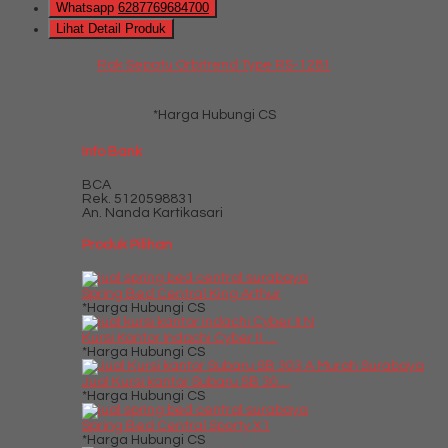
Whatsapp
6287769684700
Lihat Detail Produk
Rak Sepatu Orbitrend Type RS-1281
*Harga Hubungi CS
Info Bank
BCA
Rek.
5120598831
An. Nanda Kartikasari
Produk Pilihan
Spring Bed Central King Arthur
*Harga Hubungi CS
Kursi Kantor Indachi Cyber II ....
*Harga Hubungi CS
Jual Kursi kantor Subaru SB 30....
*Harga Hubungi CS
Spring Bed Central Sporty X1
*Harga Hubungi CS