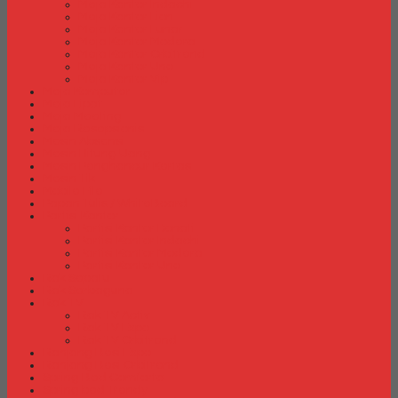
Meja Kantor Indachi
Meja Kantor Lion
Meja Kantor Lunar
Meja Kantor Modera
Meja Kantor Orbitrend
Meja Kantor Uno
Meja Kantor Vip
Meja Komputer
Meja Lipat
Meja Meeting
Meja Resepsionis
Mesin Absensi
Mesin Hitung Uang
Mesin Penghancur Kertas
Mesin Tik
Mobile File
Papan Tulis / WhiteBoard
Partisi Kantor
Partisi Kantor Donati
Partisi Kantor Indachi
Partisi Kantor Modera
Partisi Kantor Uno
Rak Sepatu
Rak Serbaguna
Rak TV
Rak TV Activ
Rak TV Expo
Rak TV Orbitrend
Ranjang Besi Expo
Ranjang Besi Orbitrend
Spring Bed Comforta
Spring bed Trendy