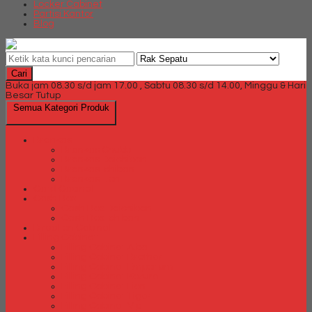
Locker Cabinet
Partisi Kantor
Blog
Cari
Buka jam 08.30 s/d jam 17.00 , Sabtu 08.30 s/d 14.00, Minggu & Hari
Besar Tutup
Semua Kategori Produk
Brankas
Brankas Chubb
Brankas Daichiban
Brankas Ichiban
Brankas Lion
Card Cabinet
Cash Box
Cash Box Daichiban
Cash Box Ichiban
Direction Cabinet
Filling Cabinet
Filling Cabinet Alba
Filling Cabinet Brother
Filling Cabinet Emporium
Filling Cabinet Kozure
Filling Cabinet Lion
Filling Cabinet Tiger
Filling Cabinet Vip