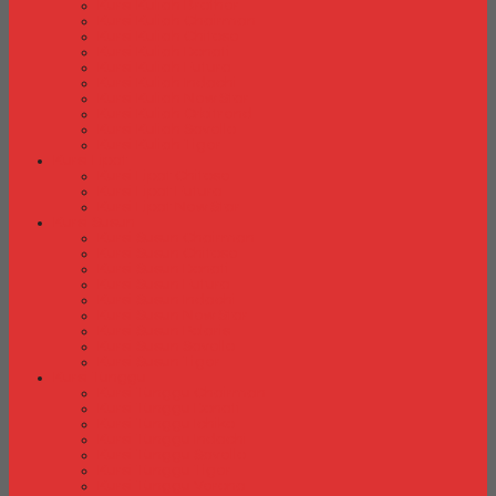
Kursi Kuliah Brother
Kursi Kuliah Chairman
Kursi Kuliah Chitose
Kursi Kuliah Donati
Kursi Kuliah Futura
Kursi Kuliah Indachi
Kursi Kuliah New Star
Kursi Kuliah Orbitrend
Kursi Kuliah Savello
Kursi Kuliah Tiger
Kursi Lipat
Kursi Lipat Chitose
Kursi Lipat Futura
Kursi Lipat New Star
Kursi Susun
Kursi Susun Chairman
Kursi Susun Chitose
Kursi Susun Donati
Kursi Susun Futura
Kursi Susun Indachi
Kursi Susun New Star
Kursi Susun Polaris
Kursi Susun Savello
Kursi Susun Tiger
Kursi Tunggu
Kursi Tunggu Chairman
Kursi Tunggu Donati
Kursi Tunggu Ichiko
Kursi Tunggu Indachi
Kursi Tunggu Savello
Kursi Tunggu Tiger
Kursi Tunggu Verona