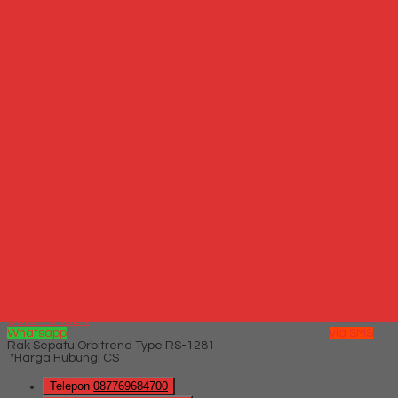
*Harga Hubungi CS
Hubungi Kami
QUICK ORDER
Whatsapp
via SMS
Rak Sepatu Orbitrend Type RS-8061
*Harga Hubungi
CS
Telepon
087769684700
Whatsapp
6287769684700
Lihat Detail Produk
Rak Sepatu Orbitrend Type RS-8061
*Harga Hubungi CS
Hubungi Kami
QUICK ORDER
Whatsapp
via SMS
Rak Sepatu Orbitrend Type RS-1281
*Harga Hubungi CS
Telepon
087769684700