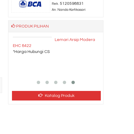
5120598831
Rek.
An. Nanda Kartikasari
PRODUK PILIHAN
Lemari Arsip Modera
EHC 8422
*Harga Hubungi CS
Katalog Produk