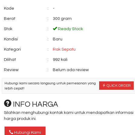
Kode
:
-
Berat
:
300 gram
Stok
:
Ready Stock
Kondisi
:
Baru
Kursi Kantor Donati DO
Kursi Tunggu
125
Chairman AC 930 F
Kategori
:
Rak Sepatu
*Harga Hubungi CS
*Harga Hubungi CS
Dilihat
:
992 kali
Review
:
Belum ada review
Hubungi kami secara langsung untuk pemesanan yang
QUICK ORDER
lebih cepat!
INFO HARGA
Silahkan menghubungi kontak kami untuk mendapatkan informasi
harga produk ini.
Hubungi Kami