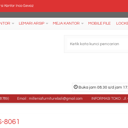
si Kantor Inco Gevaz
si Kantor Indachi D 830 U
ANTOR
LEMARI ARSIP
MEJA KANTOR
MOBILE FILE
LOCK
si Kantor Donati DO 24
i Dorong UNO Gold UMP 4156 (2 Laci)
ring Bed Trendy Grand Lux Ukuran 200x200
l Kursi kantor Subaru ES 10
e Proof Lion 742A
Buka jam 08.30 s/d jam 17.
i dorong Highpoint Classe MBC11430 ( 3 laci )
Email : milleniafurniturebali@gmail.com
INFORMASI TOKO : Jl. Gunung
S-8061