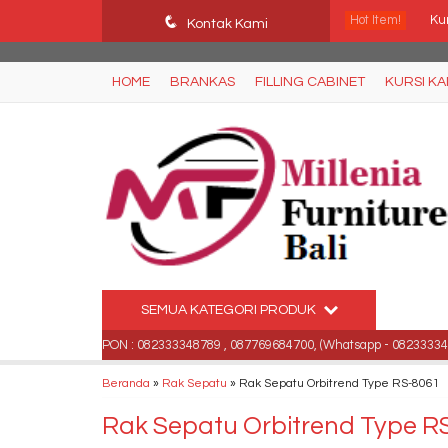
Ffn26mCseQzwzJTw3smpNE8Nti1cAw6hYZWaSDjvoqs
q
Hot Item!
Kur
Kontak Kami
Kur
HOME
BRANKAS
FILLING CABINET
KURSI K
Kur
Lac
Sp
Jua
Fir
SEMUA KATEGORI PRODUK
Lac
 .
TELPON : 082333348789 , 087769684700, (Whatsapp - 082333348789)
Beranda
»
Rak Sepatu
»
Rak Sepatu Orbitrend Type RS-8061
Rak Sepatu Orbitrend Type R