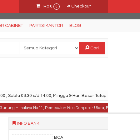
Rp 0
Checkout
0
ER CABINET
PARTISI KANTOR
BLOG
Cari
00 , Sabtu 08.30 s/d 14.00, Minggu & Hari Besar Tutup
 Himalaya No 11, Pemecutan Kaja Denpasar Utara, Bali .
TELPON : 08233
INFO BANK
BCA