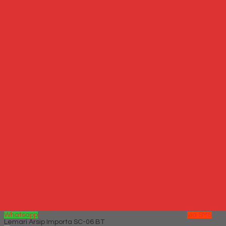
*Harga Hubungi CS
Hubungi Kami
QUICK ORDER
Whatsapp
via SMS
Kursi Susun Donati DO 69
*Harga Hubungi CS
Telepon
087769684700
Whatsapp
6287769684700
Lihat Detail Produk
Kursi Susun Donati DO 69
*Harga Hubungi CS
Mungkin Anda tertarik dengan produk terbaru kami
Hubungi Kami
QUICK ORDER
Whatsapp
via SMS
Lemari Arsip Importa SC-06 BT