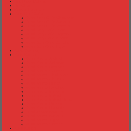
Fire Proof Cabinet
Flip Chart
Graver Furniture
Kursi Bar/ Cafe
Kursi Bar / Cafe Chairman
Kursi Bar / Cafe Subaru
Kursi Bar / Cafe Verona
Kursi Bar/ Cafe Donati
Kursi Bar/ Cafe Ergotec
Kursi Bar/ Cafe Indachi
Kursi Bar/ Cafe Savello
Kursi Bar/ Cafe Tiger
Kursi Gaming
Kursi Kantor
Kursi Kantor Ardent
Kursi Kantor Astrovis
Kursi Kantor Brother
Kursi Kantor Carrera
Kursi Kantor Chairman
Kursi Kantor Chitose
Kursi Kantor Donati
Kursi Kantor Ergotec
Kursi Kantor Importa
Kursi Kantor Indachi
Kursi Kantor Indachi Inco
Kursi Kantor Polaris
Kursi Kantor Rakuda
Kursi kantor Savello
Kursi Kantor Subaru
Kursi Kantor Tiger
Kursi Kantor Verona
Kursi Kuliah