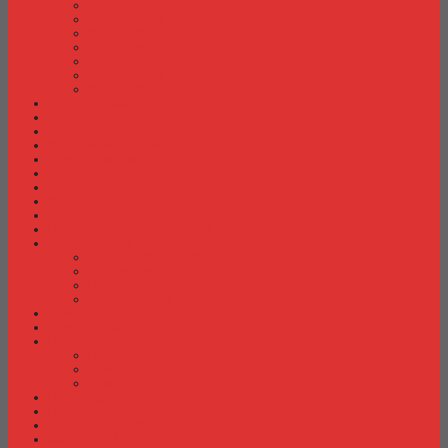
Meja Kantor Indachi
Meja Kantor Lion
Meja Kantor Lunar
Meja Kantor Modera
Meja Kantor Orbitrend
Meja Kantor Uno
Meja Kantor Vip
Meja Komputer
Meja Lipat
Meja Meeting
Meja Resepsionis
Mesin Absensi
Mesin Hitung Uang
Mesin Penghancur Kertas
Mesin Tik
Mobile File
Papan Tulis / WhiteBoard
Partisi Kantor
Partisi Kantor Donati
Partisi Kantor Indachi
Partisi Kantor Modera
Partisi Kantor Uno
Rak Sepatu
Rak Serbaguna
Rak TV
Rak TV Activ
Rak TV Expo
Rak TV Orbitrend
Ranjang Besi Expo
Ranjang Besi Orbitrend
Spring Bed Comforta
Spring bed Trendy