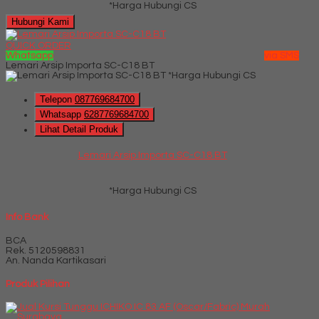
*Harga Hubungi CS
Hubungi Kami
QUICK ORDER
Whatsapp
via SMS
Lemari Arsip Importa SC-C18 BT
*Harga Hubungi CS
Telepon
087769684700
Whatsapp
6287769684700
Lihat Detail Produk
Lemari Arsip Importa SC-C18 BT
*Harga Hubungi CS
Info Bank
BCA
Rek.
5120598831
An. Nanda Kartikasari
Produk Pilihan