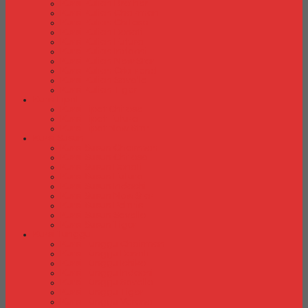
Kursi Kuliah Brother
Kursi Kuliah Chairman
Kursi Kuliah Chitose
Kursi Kuliah Donati
Kursi Kuliah Futura
Kursi Kuliah Indachi
Kursi Kuliah New Star
Kursi Kuliah Orbitrend
Kursi Kuliah Savello
Kursi Kuliah Tiger
Kursi Lipat
Kursi Lipat Chitose
Kursi Lipat Futura
Kursi Lipat New Star
Kursi Susun
Kursi Susun Chairman
Kursi Susun Chitose
Kursi Susun Donati
Kursi Susun Futura
Kursi Susun Indachi
Kursi Susun New Star
Kursi Susun Polaris
Kursi Susun Savello
Kursi Susun Tiger
Kursi Tunggu
Kursi Tunggu Chairman
Kursi Tunggu Donati
Kursi Tunggu Ichiko
Kursi Tunggu Indachi
Kursi Tunggu Savello
Kursi Tunggu Tiger
Kursi Tunggu Verona