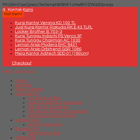
Ffn26mCseQzwzJTw3smpNE8Nti1cAw6hYZWaSDjvoqs
q
Kontak Kami
Hot Item!
Kursi Kantor Verona KD 100 TL
Jual Kursi Kantor Rakuda RK E 43 TLPL
Locker Brother B 703-3
Kursi Tunggu Indachi PS Verco 3F
Kursi Tunggu Chairman AC 1030
Lemari Arsip Modera EHC 8421
Lemari Arsip Orbitrend GSR 1080
Meja Kantor Aditech SDD 01 (180cm)
Checkout
MENU NAVIGASI
Home
Brankas
Filling Cabinet
Kursi Kantor
Kursi Kantor Bali
Jual Kursi Kantor Denpasar
Toko Kursi Denpasar
Toko Kursi Kantor di Denpasar
savello kursi kantor Bali
Lemari Arsip
Lemari Arsip Bali
Meja Kantor
Meja Kantor Bali
Mobile File