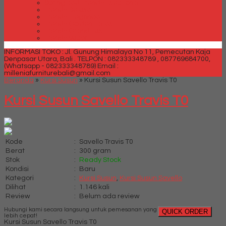
Spring bed Trendy Exeptional
Trendy Deluxe
Trendy Elegance
Trendy Golden Latex
Trendy Grand Lux
Trendy Super
INFORMASI TOKO : Jl. Gunung Himalaya No 11, Pemecutan Kaja
Denpasar Utara, Bali .
TELPON : 082333348789 , 087769684700,
(Whatsapp - 082333348789)
Email :
milleniafurniturebali@gmail.com
Beranda
»
Kursi Susun
»
Kursi Susun Savello Travis T0
Kursi Susun Savello Travis T0
Kode
:
Savello Travis T0
Berat
:
300 gram
Stok
:
Ready Stock
Kondisi
:
Baru
Kategori
:
Kursi Susun
,
Kursi Susun Savello
Dilihat
:
1.146 kali
Review
:
Belum ada review
Hubungi kami secara langsung untuk pemesanan yang
QUICK ORDER
lebih cepat!
Kursi Susun Savello Travis T0