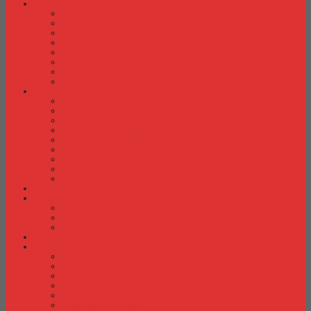
Laci Dorong
Laci Dorong Donati
Laci Dorong Expo
Laci Dorong Highpoint
Laci Dorong Indachi
Laci Dorong Modera
Laci Dorong Orbitrend
Laci Dorong Uno
Laci Dorong Vip
Lemari Arsip
Lemari Arsip Alba
Lemari Arsip Brother
Lemari Arsip Elite
Lemari Arsip Emporium
Lemari Arsip Importa
Lemari Arsip Kozure
Lemari Arsip Lion
Lemari Arsip Tiger
Lemari Arsip Vip
Lemari Arsip (Kayu)
Lemari Pakaian
Lemari Pakaian Activ
Lemari Pakaian Expo
Lemari Pakaian Orbitrend
Locker Cabinet
Meja Kantor
Meja Kantor Activ
Meja Kantor Aditech
Meja Kantor Alba
Meja Kantor Brother
Meja Kantor Euro
Meja Kantor Expo