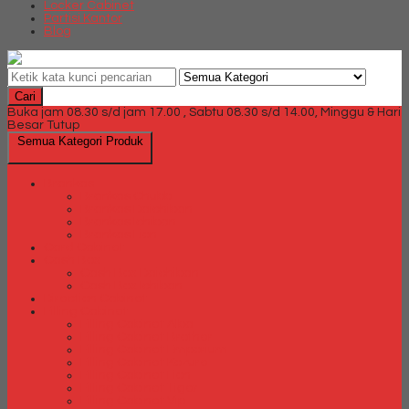
Locker Cabinet
Partisi Kantor
Blog
Cari
Buka jam 08.30 s/d jam 17.00 , Sabtu 08.30 s/d 14.00, Minggu & Hari
Besar Tutup
Semua Kategori Produk
Brankas
Brankas Chubb
Brankas Daichiban
Brankas Ichiban
Brankas Lion
Card Cabinet
Cash Box
Cash Box Daichiban
Cash Box Ichiban
Direction Cabinet
Filling Cabinet
Filling Cabinet Alba
Filling Cabinet Brother
Filling Cabinet Emporium
Filling Cabinet Kozure
Filling Cabinet Lion
Filling Cabinet Tiger
Filling Cabinet Vip