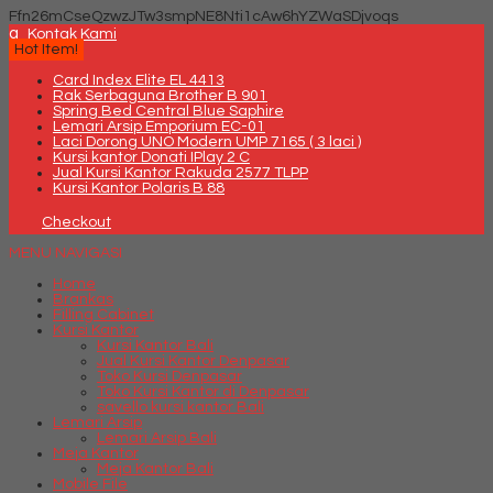
Ffn26mCseQzwzJTw3smpNE8Nti1cAw6hYZWaSDjvoqs
q
Kontak Kami
Hot Item!
Card Index Elite EL 4413
Rak Serbaguna Brother B 901
Spring Bed Central Blue Saphire
Lemari Arsip Emporium EC-01
Laci Dorong UNO Modern UMP 7165 ( 3 laci )
Kursi kantor Donati IPlay 2 C
Jual Kursi Kantor Rakuda 2577 TLPP
Kursi Kantor Polaris B 88
Checkout
MENU NAVIGASI
Home
Brankas
Filling Cabinet
Kursi Kantor
Kursi Kantor Bali
Jual Kursi Kantor Denpasar
Toko Kursi Denpasar
Toko Kursi Kantor di Denpasar
savello kursi kantor Bali
Lemari Arsip
Lemari Arsip Bali
Meja Kantor
Meja Kantor Bali
Mobile File