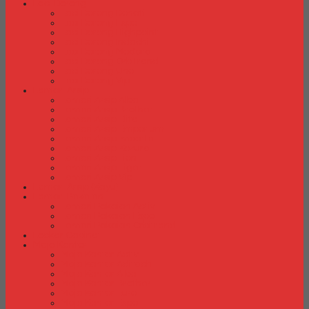
Laci Dorong
Laci Dorong Donati
Laci Dorong Expo
Laci Dorong Highpoint
Laci Dorong Indachi
Laci Dorong Modera
Laci Dorong Orbitrend
Laci Dorong Uno
Laci Dorong Vip
Lemari Arsip
Lemari Arsip Alba
Lemari Arsip Brother
Lemari Arsip Elite
Lemari Arsip Emporium
Lemari Arsip Importa
Lemari Arsip Kozure
Lemari Arsip Lion
Lemari Arsip Tiger
Lemari Arsip Vip
Lemari Arsip (Kayu)
Lemari Pakaian
Lemari Pakaian Activ
Lemari Pakaian Expo
Lemari Pakaian Orbitrend
Locker Cabinet
Meja Kantor
Meja Kantor Activ
Meja Kantor Aditech
Meja Kantor Alba
Meja Kantor Brother
Meja Kantor Euro
Meja Kantor Expo