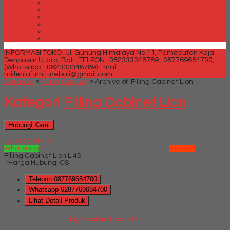
Spring bed Trendy Exeptional
Trendy Deluxe
Trendy Elegance
Trendy Golden Latex
Trendy Grand Lux
Trendy Super
INFORMASI TOKO : Jl. Gunung Himalaya No 11, Pemecutan Kaja
Denpasar Utara, Bali .
TELPON : 082333348789 , 087769684700,
(Whatsapp - 082333348789)
Email :
milleniafurniturebali@gmail.com
Beranda
»
Filling Cabinet
»
Archive of 'Filling Cabinet Lion'
Kategori
Filling Cabinet Lion
Hubungi Kami
QUICK ORDER
Whatsapp
via SMS
Filling Cabinet Lion L.45
*Harga Hubungi CS
Telepon
087769684700
Whatsapp
6287769684700
Lihat Detail Produk
Filling Cabinet Lion L.45