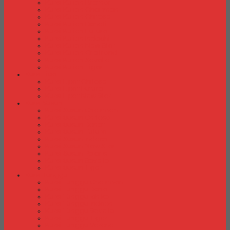
Kursi Kuliah Brother
Kursi Kuliah Chairman
Kursi Kuliah Chitose
Kursi Kuliah Donati
Kursi Kuliah Futura
Kursi Kuliah Indachi
Kursi Kuliah New Star
Kursi Kuliah Orbitrend
Kursi Kuliah Savello
Kursi Kuliah Tiger
Kursi Lipat
Kursi Lipat Chitose
Kursi Lipat Futura
Kursi Lipat New Star
Kursi Susun
Kursi Susun Chairman
Kursi Susun Chitose
Kursi Susun Donati
Kursi Susun Futura
Kursi Susun Indachi
Kursi Susun New Star
Kursi Susun Polaris
Kursi Susun Savello
Kursi Susun Tiger
Kursi Tunggu
Kursi Tunggu Chairman
Kursi Tunggu Donati
Kursi Tunggu Ichiko
Kursi Tunggu Indachi
Kursi Tunggu Savello
Kursi Tunggu Tiger
Kursi Tunggu Verona