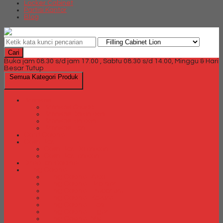
Locker Cabinet
Partisi Kantor
Blog
Cari
Buka jam 08.30 s/d jam 17.00 , Sabtu 08.30 s/d 14.00, Minggu & Hari
Besar Tutup
Semua Kategori Produk
Brankas
Brankas Chubb
Brankas Daichiban
Brankas Ichiban
Brankas Lion
Card Cabinet
Cash Box
Cash Box Daichiban
Cash Box Ichiban
Direction Cabinet
Filling Cabinet
Filling Cabinet Alba
Filling Cabinet Brother
Filling Cabinet Emporium
Filling Cabinet Kozure
Filling Cabinet Lion
Filling Cabinet Tiger
Filling Cabinet Vip