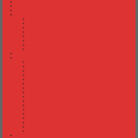
Fire Proof Cabinet
Flip Chart
Graver Furniture
Kursi Bar/ Cafe
Kursi Bar / Cafe Chairman
Kursi Bar / Cafe Subaru
Kursi Bar / Cafe Verona
Kursi Bar/ Cafe Donati
Kursi Bar/ Cafe Ergotec
Kursi Bar/ Cafe Indachi
Kursi Bar/ Cafe Savello
Kursi Bar/ Cafe Tiger
Kursi Gaming
Kursi Kantor
Kursi Kantor Ardent
Kursi Kantor Astrovis
Kursi Kantor Brother
Kursi Kantor Carrera
Kursi Kantor Chairman
Kursi Kantor Chitose
Kursi Kantor Donati
Kursi Kantor Ergotec
Kursi Kantor Importa
Kursi Kantor Indachi
Kursi Kantor Indachi Inco
Kursi Kantor Polaris
Kursi Kantor Rakuda
Kursi kantor Savello
Kursi Kantor Subaru
Kursi Kantor Tiger
Kursi Kantor Verona
Kursi Kuliah