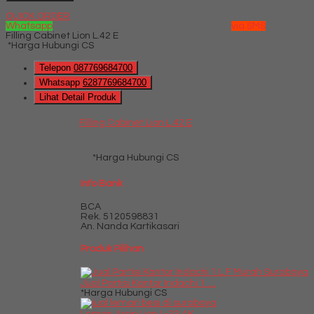
QUICK ORDER
Whatsapp
via SMS
Filling Cabinet Lion L.42 E
*Harga Hubungi CS
Telepon
087769684700
Whatsapp
6287769684700
Lihat Detail Produk
Filling Cabinet Lion L.42 E
*Harga Hubungi CS
Info Bank
BCA
Rek.
5120598831
An. Nanda Kartikasari
Produk Pilihan
Jual Partisi Kantor Indachi 1 ....
*Harga Hubungi CS
Lemari Arsip Lion L-33 AK