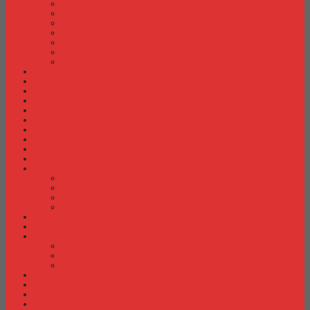
Meja Kantor Indachi
Meja Kantor Lion
Meja Kantor Lunar
Meja Kantor Modera
Meja Kantor Orbitrend
Meja Kantor Uno
Meja Kantor Vip
Meja Komputer
Meja Lipat
Meja Meeting
Meja Resepsionis
Mesin Absensi
Mesin Hitung Uang
Mesin Penghancur Kertas
Mesin Tik
Mobile File
Papan Tulis / WhiteBoard
Partisi Kantor
Partisi Kantor Donati
Partisi Kantor Indachi
Partisi Kantor Modera
Partisi Kantor Uno
Rak Sepatu
Rak Serbaguna
Rak TV
Rak TV Activ
Rak TV Expo
Rak TV Orbitrend
Ranjang Besi Expo
Ranjang Besi Orbitrend
Spring Bed Comforta
Spring bed Trendy