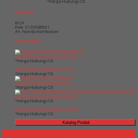
*Harga Hubungi CS
Info Bank
BCA
Rek.
5120598831
An. Nanda Kartikasari
Produk Pilihan
Kursi Kantor Verona KS-302-HK
*Harga Hubungi CS
Meja Podium Modera PT 1160
*Harga Hubungi CS
Kursi Kantor Indachi Alto I AL....
*Harga Hubungi CS
Jual Kursi kantor Subaru Ferre....
*Harga Hubungi CS
Lemari Arsip UNO Platinum UST ....
*Harga Hubungi CS
Katalog Produk
Millenia Furniture Bali - Situs Jual Meja Kursi Kantor Termurah di
Bali | Milleniafurniturebali.com