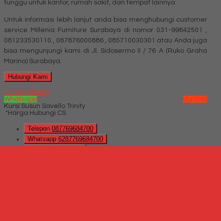
tunggu untuk kantor, rumah sakit, dan tempat lainnya.
Untuk informasi lebih lanjut anda bisa menghubungi customer
service Millenia Furniture Surabaya di nomor 031-99842501 ,
081233530110 , 087876000886 , 085710030301 atau Anda juga
bisa mengunjungi kami di Jl. Sidosermo II / 76 A (Ruko Graha
Marina) Surabaya.
Hubungi Kami
QUICK ORDER
Whatsapp
via SMS
Kursi Susun Savello Trinity
*Harga Hubungi CS
Telepon
087769684700
Whatsapp
6287769684700
Lihat Detail Produk
Kursi Susun Savello Trinity
*Harga Hubungi CS
Hubungi Kami
QUICK ORDER