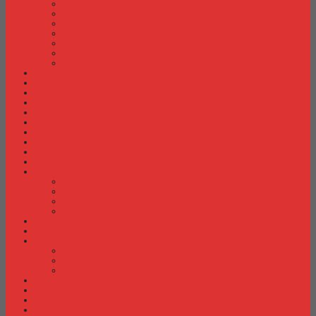
Meja Kantor Indachi
Meja Kantor Lion
Meja Kantor Lunar
Meja Kantor Modera
Meja Kantor Orbitrend
Meja Kantor Uno
Meja Kantor Vip
Meja Komputer
Meja Lipat
Meja Meeting
Meja Resepsionis
Mesin Absensi
Mesin Hitung Uang
Mesin Penghancur Kertas
Mesin Tik
Mobile File
Papan Tulis / WhiteBoard
Partisi Kantor
Partisi Kantor Donati
Partisi Kantor Indachi
Partisi Kantor Modera
Partisi Kantor Uno
Rak Sepatu
Rak Serbaguna
Rak TV
Rak TV Activ
Rak TV Expo
Rak TV Orbitrend
Ranjang Besi Expo
Ranjang Besi Orbitrend
Spring Bed Comforta
Spring bed Trendy