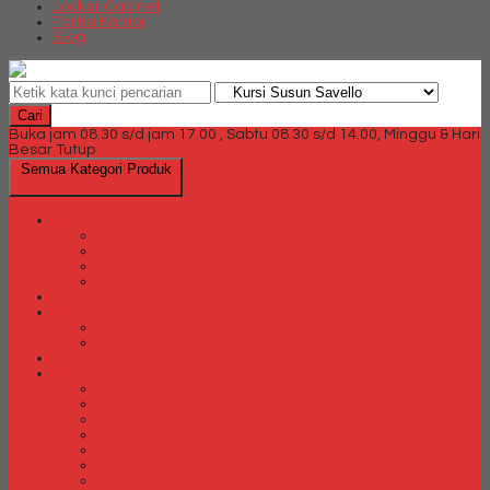
Locker Cabinet
Partisi Kantor
Blog
Cari
Buka jam 08.30 s/d jam 17.00 , Sabtu 08.30 s/d 14.00, Minggu & Hari
Besar Tutup
Semua Kategori Produk
Brankas
Brankas Chubb
Brankas Daichiban
Brankas Ichiban
Brankas Lion
Card Cabinet
Cash Box
Cash Box Daichiban
Cash Box Ichiban
Direction Cabinet
Filling Cabinet
Filling Cabinet Alba
Filling Cabinet Brother
Filling Cabinet Emporium
Filling Cabinet Kozure
Filling Cabinet Lion
Filling Cabinet Tiger
Filling Cabinet Vip