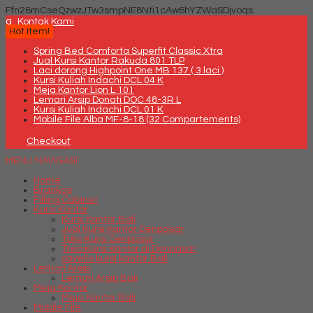
Ffn26mCseQzwzJTw3smpNE8Nti1cAw6hYZWaSDjvoqs
q
Kontak Kami
Hot Item!
Spring Bed Comforta Superfit Classic Xtra
Jual Kursi Kantor Rakuda 801 TLP
Laci dorong Highpoint One MB 137 ( 3 laci )
Kursi Kuliah Indachi DCL 04 K
Meja Kantor Lion L 101
Lemari Arsip Donati DOC 48-3R L
Kursi Kuliah Indachi DCL 01 K
Mobile File Alba MF-8-18 (32 Compartements)
Checkout
MENU NAVIGASI
Home
Brankas
Filling Cabinet
Kursi Kantor
Kursi Kantor Bali
Jual Kursi Kantor Denpasar
Toko Kursi Denpasar
Toko Kursi Kantor di Denpasar
savello kursi kantor Bali
Lemari Arsip
Lemari Arsip Bali
Meja Kantor
Meja Kantor Bali
Mobile File