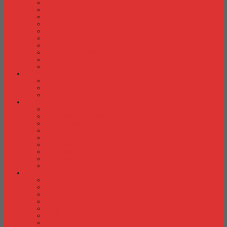
Kursi Kuliah Brother
Kursi Kuliah Chairman
Kursi Kuliah Chitose
Kursi Kuliah Donati
Kursi Kuliah Futura
Kursi Kuliah Indachi
Kursi Kuliah New Star
Kursi Kuliah Orbitrend
Kursi Kuliah Savello
Kursi Kuliah Tiger
Kursi Lipat
Kursi Lipat Chitose
Kursi Lipat Futura
Kursi Lipat New Star
Kursi Susun
Kursi Susun Chairman
Kursi Susun Chitose
Kursi Susun Donati
Kursi Susun Futura
Kursi Susun Indachi
Kursi Susun New Star
Kursi Susun Polaris
Kursi Susun Savello
Kursi Susun Tiger
Kursi Tunggu
Kursi Tunggu Chairman
Kursi Tunggu Donati
Kursi Tunggu Ichiko
Kursi Tunggu Indachi
Kursi Tunggu Savello
Kursi Tunggu Tiger
Kursi Tunggu Verona