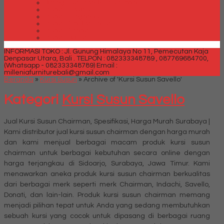
Spring bed Trendy Exeptional
Trendy Deluxe
Trendy Elegance
Trendy Golden Latex
Trendy Grand Lux
Trendy Super
INFORMASI TOKO : Jl. Gunung Himalaya No 11, Pemecutan Kaja
Denpasar Utara, Bali .
TELPON : 082333348789 , 087769684700,
(Whatsapp - 082333348789)
Email :
milleniafurniturebali@gmail.com
Beranda
»
Kursi Susun
»
Archive of 'Kursi Susun Savello'
Kategori
Kursi Susun Savello
Jual Kursi Susun Chairman, Spesifikasi, Harga Murah Surabaya |
Kami distributor jual kursi susun chairman dengan harga murah
dan kami menjual berbagai macam produk kursi susun
chairman untuk berbagai kebutuhan secara online dengan
harga terjangkau di Sidoarjo, Surabaya, Jawa Timur. Kami
menawarkan aneka produk kursi susun chairman berkualitas
dari berbagai merk seperti merk Chairman, Indachi, Savello,
Donati, dan lain-lain. Produk kursi susun chairman memang
menjadi pilihan tepat untuk Anda yang sedang membutuhkan
sebuah kursi yang cocok untuk dipasang di berbagai ruang