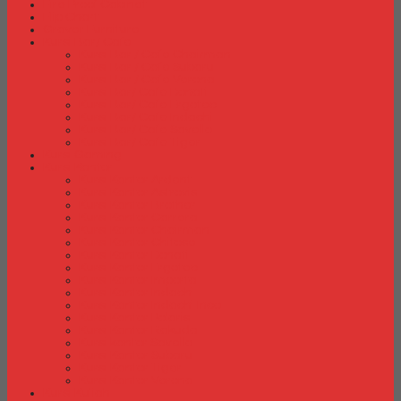
Fire Proof Cabinet
Flip Chart
Graver Furniture
Kursi Bar/ Cafe
Kursi Bar / Cafe Chairman
Kursi Bar / Cafe Subaru
Kursi Bar / Cafe Verona
Kursi Bar/ Cafe Donati
Kursi Bar/ Cafe Ergotec
Kursi Bar/ Cafe Indachi
Kursi Bar/ Cafe Savello
Kursi Bar/ Cafe Tiger
Kursi Gaming
Kursi Kantor
Kursi Kantor Ardent
Kursi Kantor Astrovis
Kursi Kantor Brother
Kursi Kantor Carrera
Kursi Kantor Chairman
Kursi Kantor Chitose
Kursi Kantor Donati
Kursi Kantor Ergotec
Kursi Kantor Importa
Kursi Kantor Indachi
Kursi Kantor Indachi Inco
Kursi Kantor Polaris
Kursi Kantor Rakuda
Kursi kantor Savello
Kursi Kantor Subaru
Kursi Kantor Tiger
Kursi Kantor Verona
Kursi Kuliah