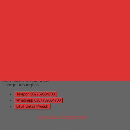
Whatsapp
via SMS
Kursi Susun Savello Travis T0
*Harga Hubungi CS
Telepon
087769684700
Whatsapp
6287769684700
Lihat Detail Produk
Kursi Susun Savello Travis T0
*Harga Hubungi CS
Hubungi Kami
QUICK ORDER
Whatsapp
via SMS
Kursi Susun Savello Travis
*Harga Hubungi CS
Telepon
087769684700
Whatsapp
6287769684700
Lihat Detail Produk
Kursi Susun Savello Travis