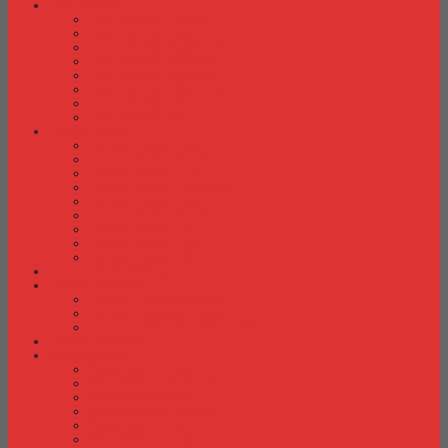
Laci Dorong
Laci Dorong Donati
Laci Dorong Expo
Laci Dorong Highpoint
Laci Dorong Indachi
Laci Dorong Modera
Laci Dorong Orbitrend
Laci Dorong Uno
Laci Dorong Vip
Lemari Arsip
Lemari Arsip Alba
Lemari Arsip Brother
Lemari Arsip Elite
Lemari Arsip Emporium
Lemari Arsip Importa
Lemari Arsip Kozure
Lemari Arsip Lion
Lemari Arsip Tiger
Lemari Arsip Vip
Lemari Arsip (Kayu)
Lemari Pakaian
Lemari Pakaian Activ
Lemari Pakaian Expo
Lemari Pakaian Orbitrend
Locker Cabinet
Meja Kantor
Meja Kantor Activ
Meja Kantor Aditech
Meja Kantor Alba
Meja Kantor Brother
Meja Kantor Euro
Meja Kantor Expo