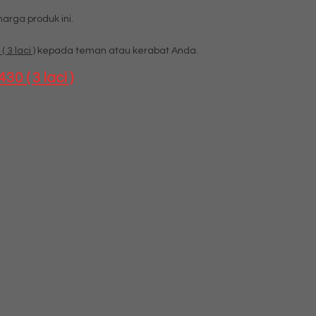
rga produk ini.
3 laci )
kepada teman atau kerabat Anda.
 ( 3 laci )