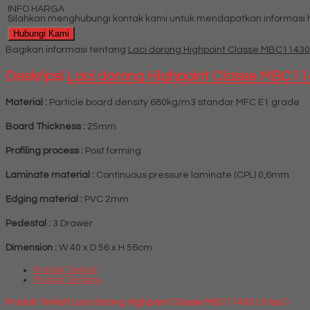
INFO HARGA
Silahkan menghubungi kontak kami untuk mendapatkan informasi ha
Hubungi Kami
Bagikan informasi tentang
Laci dorong Highpoint Classe MBC11430 ( 
Deskripsi
Laci dorong Highpoint Classe MBC11430
Material :
Particle board density 680kg/m3 standar MFC E1 grade
Board Thickness :
25mm
Profiling process :
Post forming
Laminate material :
Continuous pressure laminate (CPL) 0,6mm
Edging material :
PVC 2mm
Pedestal :
3 Drawer
Dimension :
W 40 x D 56 x H 56cm
Produk Terkait
Produk Terbaru
Produk Terkait Laci dorong Highpoint Classe MBC11430 ( 3 laci )