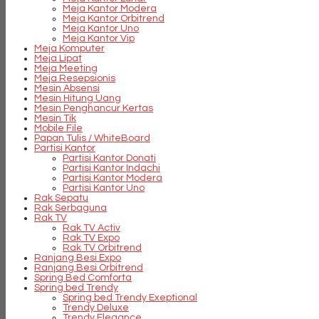
Meja Kantor Modera
Meja Kantor Orbitrend
Meja Kantor Uno
Meja Kantor Vip
Meja Komputer
Meja Lipat
Meja Meeting
Meja Resepsionis
Mesin Absensi
Mesin Hitung Uang
Mesin Penghancur Kertas
Mesin Tik
Mobile File
Papan Tulis / WhiteBoard
Partisi Kantor
Partisi Kantor Donati
Partisi Kantor Indachi
Partisi Kantor Modera
Partisi Kantor Uno
Rak Sepatu
Rak Serbaguna
Rak TV
Rak TV Activ
Rak TV Expo
Rak TV Orbitrend
Ranjang Besi Expo
Ranjang Besi Orbitrend
Spring Bed Comforta
Spring bed Trendy
Spring bed Trendy Exeptional
Trendy Deluxe
Trendy Elegance