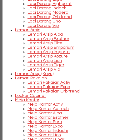
Laci Dorong Highpoint
Laci Dorong Indachi
Laci Dorong Modera
Laci Dorong Orbitrend
Laci Dorong Uno
Laci Dorong Vip
Lemari Arsip
Lemari Arsip Alba
Lemari Arsip Brother
Lemari Arsip Elite
Lemari Arsip Emporium
Lemari Arsip Importa
Lemari Arsip Kozure
Lemari Arsip Lion
Lemari Arsip Tiger
Lemari Arsip Vip
Lemari Arsip (Kayu)
Lemari Pakaian
Lemari Pakaian Activ
Lemari Pakaian Expo
Lemari Pakaian Orbitrend
Locker Cabinet
Meja Kantor
Meja Kantor Activ
Meja Kantor Aditech
Meja Kantor Alba
Meja Kantor Brother
Meja Kantor Euro
Meja Kantor Expo
Meja Kantor Indachi
Meja Kantor Lion
Meja Kantor Lunar