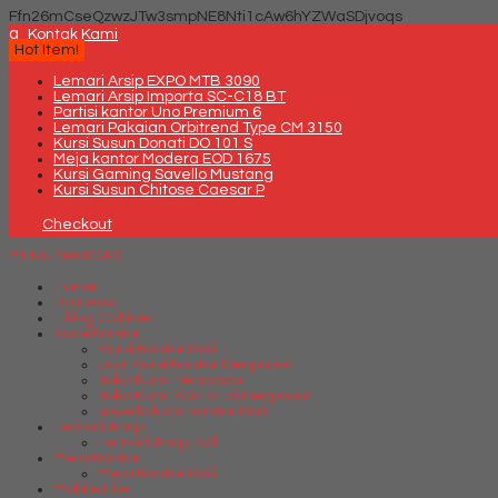
Ffn26mCseQzwzJTw3smpNE8Nti1cAw6hYZWaSDjvoqs
q
Kontak Kami
Hot Item!
Lemari Arsip EXPO MTB 3090
Lemari Arsip Importa SC-C18 BT
Partisi kantor Uno Premium 6
Lemari Pakaian Orbitrend Type CM 3150
Kursi Susun Donati DO 101 S
Meja kantor Modera EOD 1675
Kursi Gaming Savello Mustang
Kursi Susun Chitose Caesar P
Checkout
MENU NAVIGASI
Home
Brankas
Filling Cabinet
Kursi Kantor
Kursi Kantor Bali
Jual Kursi Kantor Denpasar
Toko Kursi Denpasar
Toko Kursi Kantor di Denpasar
savello kursi kantor Bali
Lemari Arsip
Lemari Arsip Bali
Meja Kantor
Meja Kantor Bali
Mobile File