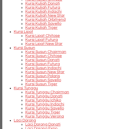
Kursi Kuliah Donati
Kursi Kuliah Futura
Kursi Kuliah Indachi
Kursi Kuliah New Star
Kursi Kuliah Orbitrend
Kursi Kuliah Savello
Kursi Kuliah Tiger
Kursi Lipat
Kursi Lipat Chitose
Kursi Lipat Futura
Kursi Lipat New Star
Kursi Susun
Kursi Susun Chairman
Kursi Susun Chitose
Kursi Susun Donati
Kursi Susun Futura
Kursi Susun Indachi
Kursi Susun New Star
Kursi Susun Polaris
Kursi Susun Savello
Kursi Susun Tiger
Kursi Tunggu
Kursi Tunggu Chairman
Kursi Tunggu Donati
Kursi Tunggu Ichiko
Kursi Tunggu Indachi
Kursi Tunggu Savello
Kursi Tunggu Tiger
Kursi Tunggu Verona
Laci Dorong
Laci Dorong Donati
Laci Dorong Expo