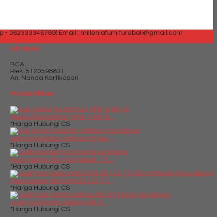
p - 082333348789)
Email : milleniafurniturebali@gmail.com
Info Bank
BCA
Rek.
5120598831
An. Nanda Kartikasari
Produk Pilihan
Mobile File Brother MFB-4 BS18....
*Harga Hubungi CS
Lemari Pakaian Orbitrend Type ....
*Harga Hubungi CS
Kursi Kantor Stramm Napoli 1 G....
*Harga Hubungi CS
Meja Kantor INDACHI DD 122 T (....
*Harga Hubungi CS
Jual Kursi kantor Subaru SB 2....
*Harga Hubungi CS