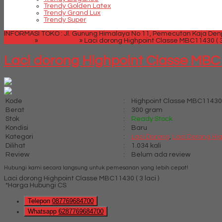
Trendy Golden Latex
Trendy Grand Lux
Trendy Super
INFORMASI TOKO : Jl. Gunung Himalaya No 11, Pemecutan Kaja Denpa
Beranda
»
Laci Dorong
»
Laci dorong Highpoint Classe MBC11430 ( 3 
Laci dorong Highpoint Classe MBC11
Kode
:
Highpoint Classe MBC11430
Berat
:
300 gram
Stok
:
Ready Stock
Kondisi
:
Baru
Kategori
:
Laci Dorong
,
Laci Dorong Hi
Dilihat
:
1.034 kali
Review
:
Belum ada review
Hubungi kami secara langsung untuk pemesanan yang lebih cepat!
Laci dorong Highpoint Classe MBC11430 ( 3 laci )
*Harga Hubungi CS
Telepon
087769684700
Whatsapp
6287769684700