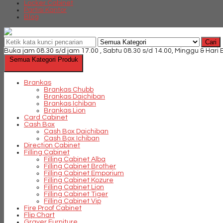
Locker Cabinet
Partisi Kantor
Blog
Cari
Buka jam 08.30 s/d jam 17.00 , Sabtu 08.30 s/d 14.00, Minggu & Hari
Semua Kategori Produk
Brankas
Brankas Chubb
Brankas Daichiban
Brankas Ichiban
Brankas Lion
Card Cabinet
Cash Box
Cash Box Daichiban
Cash Box Ichiban
Direction Cabinet
Filling Cabinet
Filling Cabinet Alba
Filling Cabinet Brother
Filling Cabinet Emporium
Filling Cabinet Kozure
Filling Cabinet Lion
Filling Cabinet Tiger
Filling Cabinet Vip
Fire Proof Cabinet
Flip Chart
Graver Furniture