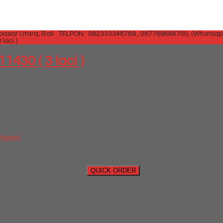
sar Utara, Bali .
TELPON : 082333348789 , 087769684700, (Whatsap
laci )
SIDEBAR
430 ( 3 laci )
ghpoint
QUICK ORDER