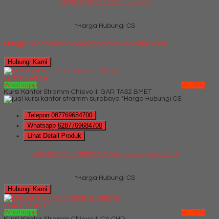
Filling Cabinet Tiger FC-D3A
*Harga Hubungi CS
Mungkin Anda tertarik dengan produk terbaru kami
Hubungi Kami
QUICK ORDER
Whatsapp
via SMS
Kursi Kantor Stramm Chievo III GAR TAS2 BMET
*Harga Hubungi CS
Telepon
087769684700
Whatsapp
6287769684700
Lihat Detail Produk
Kursi Kantor Stramm Chievo III GAR TAS2 BMET
*Harga Hubungi CS
Hubungi Kami
QUICK ORDER
Whatsapp
via SMS
Kursi Kantor Stramm Chievo III CA CHR