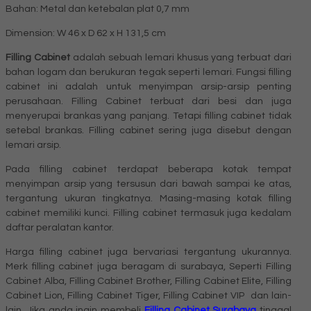
Bahan: Metal dan ketebalan plat 0,7 mm
Dimension: W 46 x D 62 x H 131,5 cm
Filling Cabinet
adalah sebuah lemari khusus yang terbuat dari
bahan logam dan berukuran tegak seperti lemari. Fungsi filling
cabinet ini adalah untuk menyimpan arsip-arsip penting
perusahaan. Filling Cabinet terbuat dari besi dan juga
menyerupai brankas yang panjang. Tetapi filling cabinet tidak
setebal brankas. Filling cabinet sering juga disebut dengan
lemari arsip.
Pada filling cabinet terdapat beberapa kotak tempat
menyimpan arsip yang tersusun dari bawah sampai ke atas,
tergantung ukuran tingkatnya. Masing-masing kotak filling
cabinet memiliki kunci. Filling cabinet termasuk juga kedalam
daftar peralatan kantor.
Harga filling cabinet juga bervariasi tergantung ukurannya.
Merk filling cabinet juga beragam di surabaya, Seperti Filling
Cabinet Alba, Filling Cabinet Brother, Filling Cabinet Elite, Filling
Cabinet Lion, Filling Cabinet Tiger, Filling Cabinet VIP dan lain-
lain. Jika anda ingin membeli
Filling Cabinet Surabaya
tinggal