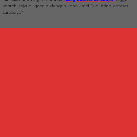
search saja di google dengan kata kunci “jual filling cabinet
surabaya”.
Produk Terkait
Produk Terbaru
Produk Terkait Filling Cabinet Emporium EFC-4
Hubungi Kami
QUICK ORDER
Whatsapp
via SMS
Filling Cabinet Brother BX-104M
*Harga Hubungi CS
Telepon
087769684700
Whatsapp
6287769684700
Lihat Detail Produk
Filling Cabinet Brother BX-104M
*Harga Hubungi CS