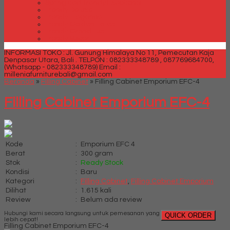
Spring bed Trendy Exeptional
Trendy Deluxe
Trendy Elegance
Trendy Golden Latex
Trendy Grand Lux
Trendy Super
INFORMASI TOKO : Jl. Gunung Himalaya No 11, Pemecutan Kaja
Denpasar Utara, Bali .
TELPON : 082333348789 , 087769684700,
(Whatsapp - 082333348789)
Email :
milleniafurniturebali@gmail.com
Beranda
»
Filling Cabinet
»
Filling Cabinet Emporium EFC-4
Filling Cabinet Emporium EFC-4
Kode
:
Emporium EFC 4
Berat
:
300 gram
Stok
:
Ready Stock
Kondisi
:
Baru
Kategori
:
Filling Cabinet
,
Filling Cabinet Emporium
Dilihat
:
1.615 kali
Review
:
Belum ada review
Hubungi kami secara langsung untuk pemesanan yang
QUICK ORDER
lebih cepat!
Filling Cabinet Emporium EFC-4