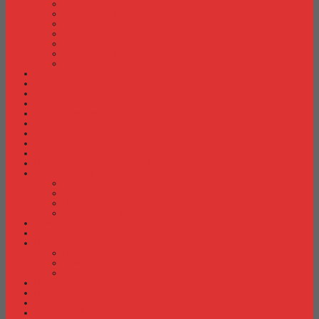
Meja Kantor Indachi
Meja Kantor Lion
Meja Kantor Lunar
Meja Kantor Modera
Meja Kantor Orbitrend
Meja Kantor Uno
Meja Kantor Vip
Meja Komputer
Meja Lipat
Meja Meeting
Meja Resepsionis
Mesin Absensi
Mesin Hitung Uang
Mesin Penghancur Kertas
Mesin Tik
Mobile File
Papan Tulis / WhiteBoard
Partisi Kantor
Partisi Kantor Donati
Partisi Kantor Indachi
Partisi Kantor Modera
Partisi Kantor Uno
Rak Sepatu
Rak Serbaguna
Rak TV
Rak TV Activ
Rak TV Expo
Rak TV Orbitrend
Ranjang Besi Expo
Ranjang Besi Orbitrend
Spring Bed Comforta
Spring bed Trendy