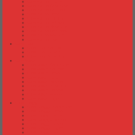
Kursi Kuliah Brother
Kursi Kuliah Chairman
Kursi Kuliah Chitose
Kursi Kuliah Donati
Kursi Kuliah Futura
Kursi Kuliah Indachi
Kursi Kuliah New Star
Kursi Kuliah Orbitrend
Kursi Kuliah Savello
Kursi Kuliah Tiger
Kursi Lipat
Kursi Lipat Chitose
Kursi Lipat Futura
Kursi Lipat New Star
Kursi Susun
Kursi Susun Chairman
Kursi Susun Chitose
Kursi Susun Donati
Kursi Susun Futura
Kursi Susun Indachi
Kursi Susun New Star
Kursi Susun Polaris
Kursi Susun Savello
Kursi Susun Tiger
Kursi Tunggu
Kursi Tunggu Chairman
Kursi Tunggu Donati
Kursi Tunggu Ichiko
Kursi Tunggu Indachi
Kursi Tunggu Savello
Kursi Tunggu Tiger
Kursi Tunggu Verona