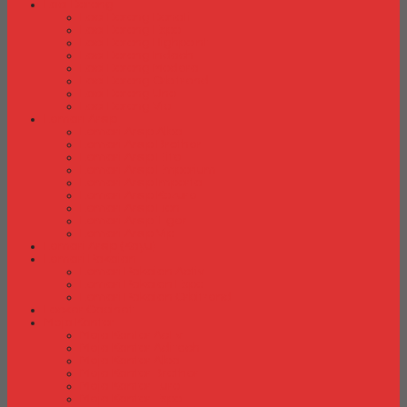
Laci Dorong
Laci Dorong Donati
Laci Dorong Expo
Laci Dorong Highpoint
Laci Dorong Indachi
Laci Dorong Modera
Laci Dorong Orbitrend
Laci Dorong Uno
Laci Dorong Vip
Lemari Arsip
Lemari Arsip Alba
Lemari Arsip Brother
Lemari Arsip Elite
Lemari Arsip Emporium
Lemari Arsip Importa
Lemari Arsip Kozure
Lemari Arsip Lion
Lemari Arsip Tiger
Lemari Arsip Vip
Lemari Arsip (Kayu)
Lemari Pakaian
Lemari Pakaian Activ
Lemari Pakaian Expo
Lemari Pakaian Orbitrend
Locker Cabinet
Meja Kantor
Meja Kantor Activ
Meja Kantor Aditech
Meja Kantor Alba
Meja Kantor Brother
Meja Kantor Euro
Meja Kantor Expo