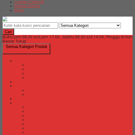
Locker Cabinet
Partisi Kantor
Blog
Cari
Buka jam 08.30 s/d jam 17.00 , Sabtu 08.30 s/d 14.00, Minggu & Hari
Besar Tutup
Semua Kategori Produk
Brankas
Brankas Chubb
Brankas Daichiban
Brankas Ichiban
Brankas Lion
Card Cabinet
Cash Box
Cash Box Daichiban
Cash Box Ichiban
Direction Cabinet
Filling Cabinet
Filling Cabinet Alba
Filling Cabinet Brother
Filling Cabinet Emporium
Filling Cabinet Kozure
Filling Cabinet Lion
Filling Cabinet Tiger
Filling Cabinet Vip