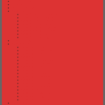
Fire Proof Cabinet
Flip Chart
Graver Furniture
Kursi Bar/ Cafe
Kursi Bar / Cafe Chairman
Kursi Bar / Cafe Subaru
Kursi Bar / Cafe Verona
Kursi Bar/ Cafe Donati
Kursi Bar/ Cafe Ergotec
Kursi Bar/ Cafe Indachi
Kursi Bar/ Cafe Savello
Kursi Bar/ Cafe Tiger
Kursi Gaming
Kursi Kantor
Kursi Kantor Ardent
Kursi Kantor Astrovis
Kursi Kantor Brother
Kursi Kantor Carrera
Kursi Kantor Chairman
Kursi Kantor Chitose
Kursi Kantor Donati
Kursi Kantor Ergotec
Kursi Kantor Importa
Kursi Kantor Indachi
Kursi Kantor Indachi Inco
Kursi Kantor Polaris
Kursi Kantor Rakuda
Kursi kantor Savello
Kursi Kantor Subaru
Kursi Kantor Tiger
Kursi Kantor Verona
Kursi Kuliah