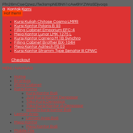
Ffn26mCseQzwzJTw3smpNE8Nti1cAw6hYZWaSDjvoqs
q
Kontak Kami
Hot Item!
Kursi Kuliah Chitose Cosmo LMPR
Kursi Kantor Polaris B 93
Filling Cabinet Emporium EFC-4
Meja Kantor Lunar LMK 1275 L
Kursi Kantor Carrera M 1B Synchro
Filling Cabinet Brother BX-104H
Meja Kantor Aditech PS 03
Kursi Kantor Stramm Type Senator III CPWC
Checkout
MENU NAVIGASI
Home
Brankas
Filling Cabinet
Kursi Kantor
Kursi Kantor Bali
Jual Kursi Kantor Denpasar
Toko Kursi Denpasar
Toko Kursi Kantor di Denpasar
savello kursi kantor Bali
Lemari Arsip
Lemari Arsip Bali
Meja Kantor
Meja Kantor Bali
Mobile File