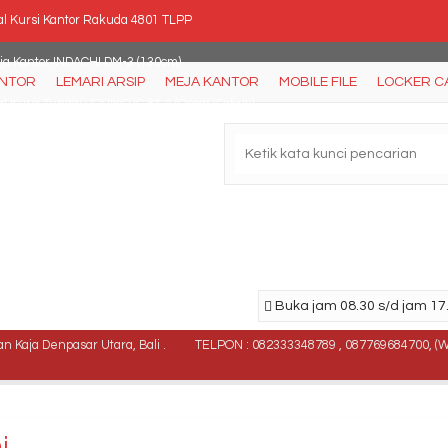
al Kursi Kantor Rakuda 4801 TLPP
ja Kantor INDACHI DM-3 (130cm)
ANTOR
LEMARI ARSIP
MEJA KANTOR
MOBILE FILE
LOCKER C
l Kursi Tunggu ICHIKO IC 64 A (Oscar/Fabric)
si Kantor Polaris B 42
ja kantor Modera EOD 1675
a Kantor Aditech FR 08 + Laci dorong
l Kursi kantor Subaru SB 30
Buka jam 08.30 s/d jam 17.
rsi Kantor Carrera Mesh 110B Synchro
 Kaja Denpasar Utara, Bali .
TELPON : 082333348789 , 087769684700, (
i