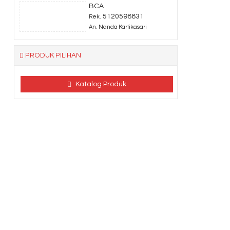
BCA
5120598831
Rek.
An. Nanda Kartikasari
PRODUK PILIHAN
Katalog Produk