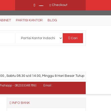
Checkout
ABINET
PARTISI KANTOR
BLOG
Cari
00 , Sabtu 08.30 s/d 14.00, Minggu & Hari Besar Tutup
Whatsapp - 082333348789)
Email :
INFO BANK