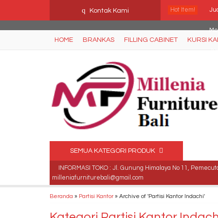
Ffn26mCseQzwzJTw3smpNE8Nti1cAw6hYZWaSDjvoqs
q
Hot Item!
Ju
Kontak Kami
Me
HOME
BRANKAS
FILLING CABINET
KURSI K
Jua
Kur
Me
Mej
Jua
SEMUA KATEGORI PRODUK
Ku
INFORMASI TOKO : Jl. Gunung Himalaya No 11, Pemecutan
milleniafurniturebali@gmail.com
Beranda
»
Partisi Kantor
»
Archive of 'Partisi Kantor Indachi'
Kategori
Partisi Kantor Indach