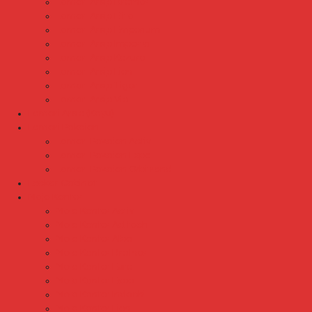
Lemari Arsip Brother
Lemari Arsip Elite
Lemari Arsip Emporium
Lemari Arsip Importa
Lemari Arsip Kozure
Lemari Arsip Lion
Lemari Arsip Tiger
Lemari Arsip Vip
Lemari Arsip (Kayu)
Lemari Pakaian
Lemari Pakaian Activ
Lemari Pakaian Expo
Lemari Pakaian Orbitrend
Locker Cabinet
Meja Kantor
Meja Kantor Activ
Meja Kantor Aditech
Meja Kantor Alba
Meja Kantor Brother
Meja Kantor Euro
Meja Kantor Expo
Meja Kantor Indachi
Meja Kantor Lion