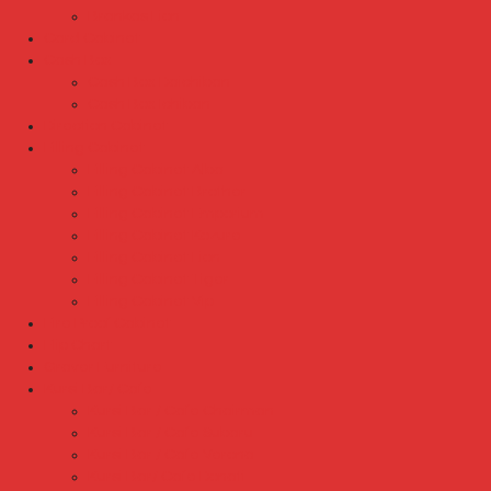
Brankas Lion
Card Cabinet
Cash Box
Cash Box Daichiban
Cash Box Ichiban
Direction Cabinet
Filling Cabinet
Filling Cabinet Alba
Filling Cabinet Brother
Filling Cabinet Emporium
Filling Cabinet Kozure
Filling Cabinet Lion
Filling Cabinet Tiger
Filling Cabinet Vip
Fire Proof Cabinet
Flip Chart
Graver Furniture
Kursi Bar/ Cafe
Kursi Bar / Cafe Chairman
Kursi Bar / Cafe Subaru
Kursi Bar / Cafe Verona
Kursi Bar/ Cafe Donati