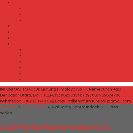
Rak TV
Rak TV Activ
Rak TV Expo
Rak TV Orbitrend
Ranjang Besi Expo
Ranjang Besi Orbitrend
Spring Bed Comforta
Spring bed Trendy
Spring bed Trendy Exeptional
Trendy Deluxe
Trendy Elegance
Trendy Golden Latex
Trendy Grand Lux
Trendy Super
INFORMASI TOKO : Jl. Gunung Himalaya No 11, Pemecutan Kaja
Denpasar Utara, Bali .
TELPON : 082333348789 , 087769684700,
(Whatsapp - 082333348789)
Email : milleniafurniturebali@gmail.com
Beranda
»
Partisi Kantor
»
Jual Partisi Kantor Indachi 2 L Casa
series
Jual Partisi Kantor Indachi 2 L