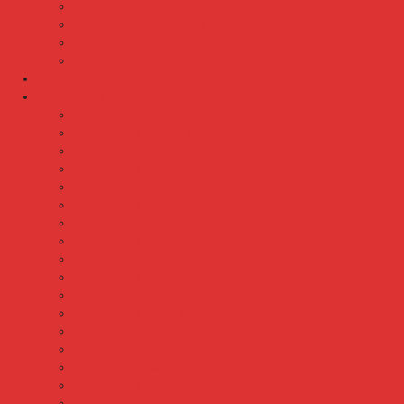
Kursi Bar/ Cafe Ergotec
Kursi Bar/ Cafe Indachi
Kursi Bar/ Cafe Savello
Kursi Bar/ Cafe Tiger
Kursi Gaming
Kursi Kantor
Kursi Kantor Ardent
Kursi Kantor Astrovis
Kursi Kantor Brother
Kursi Kantor Carrera
Kursi Kantor Chairman
Kursi Kantor Chitose
Kursi Kantor Donati
Kursi Kantor Ergotec
Kursi Kantor Importa
Kursi Kantor Indachi
Kursi Kantor Indachi Inco
Kursi Kantor Polaris
Kursi Kantor Rakuda
Kursi kantor Savello
Kursi Kantor Subaru
Kursi Kantor Tiger
Kursi Kantor Verona