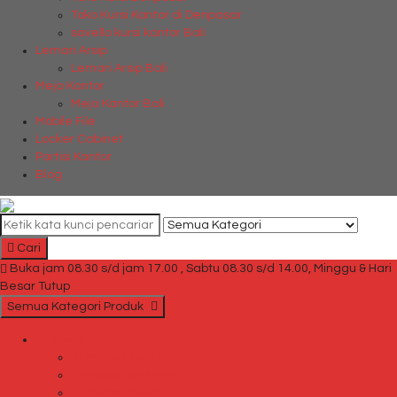
Toko Kursi Kantor di Denpasar
savello kursi kantor Bali
Lemari Arsip
Lemari Arsip Bali
Meja Kantor
Meja Kantor Bali
Mobile File
Locker Cabinet
Partisi Kantor
Blog
Cari
Buka jam 08.30 s/d jam 17.00 , Sabtu 08.30 s/d 14.00, Minggu & Hari
Besar Tutup
Semua Kategori Produk
Brankas
Brankas Chubb
Brankas Daichiban
Brankas Ichiban