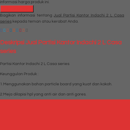
informasi harga produk ini.
Hubungi Kami
Bagikan informasi tentang
Jual Partisi Kantor Indachi 2 L Casa
series
kepada teman atau kerabat Anda.
Deskripsi
Jual Partisi Kantor Indachi 2 L Casa
series
Partisi Kantor Indachi 2 L Casa series
Keunggulan Produk :
1.Menggunakan bahan particle board yang kuat dan kokoh.
2.Meja dilapisi hpl yang anti air dan anti gores.
3.Partisi menggunakan bahan fabric yang berkualitas.
4.Desain yang modern akan memperindah ruangan Kantor anda.
5.Bahan : Particle board dan Fabric