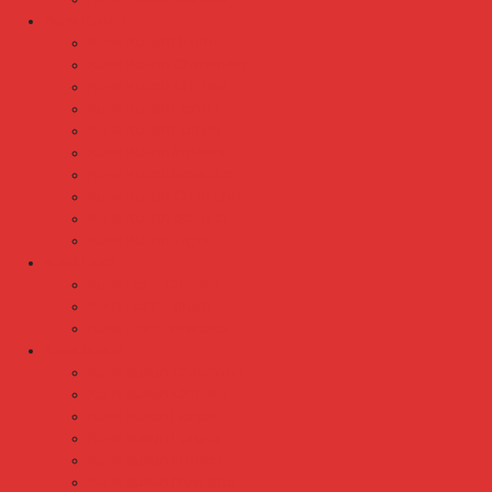
Kursi Kuliah
Kursi Kuliah Brother
Kursi Kuliah Chairman
Kursi Kuliah Chitose
Kursi Kuliah Donati
Kursi Kuliah Futura
Kursi Kuliah Indachi
Kursi Kuliah New Star
Kursi Kuliah Orbitrend
Kursi Kuliah Savello
Kursi Kuliah Tiger
Kursi Lipat
Kursi Lipat Chitose
Kursi Lipat Futura
Kursi Lipat New Star
Kursi Susun
Kursi Susun Chairman
Kursi Susun Chitose
Kursi Susun Donati
Kursi Susun Futura
Kursi Susun Indachi
Kursi Susun New Star