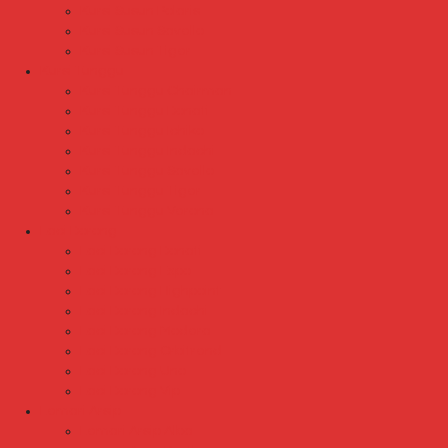
Kursi Susun Polaris
Kursi Susun Savello
Kursi Susun Tiger
Kursi Tunggu
Kursi Tunggu Chairman
Kursi Tunggu Donati
Kursi Tunggu Ichiko
Kursi Tunggu Indachi
Kursi Tunggu Savello
Kursi Tunggu Tiger
Kursi Tunggu Verona
Laci Dorong
Laci Dorong Donati
Laci Dorong Expo
Laci Dorong Highpoint
Laci Dorong Indachi
Laci Dorong Modera
Laci Dorong Orbitrend
Laci Dorong Uno
Laci Dorong Vip
Lemari Arsip
Lemari Arsip Alba