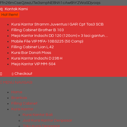
Ffn26mCseQzwzJTw3smpNE8Nti1cAw6hYZWaSDjvoqs
q
Kontak Kami
Hot Item!
Kursi Kantor Stramm Juventus I GAR Cpt Tas3 SCB
Filling Cabinet Brother B 103
Meja Kantor Indachi DD 120 (120cm) + 3 laci gantun....
Mobile File VIP MFA-10BS225 (50 Comp)
Filling Cabinet Lion L.42
Kursi Bar Donati Moss
Kursi Kantor Indachi D 238 H
Meja Kantor VIP MM-504
Checkout
MENU NAVIGASI
Home
Brankas
Filling Cabinet
Kursi Kantor
Kursi Kantor Bali
Jual Kursi Kantor Denpasar
Toko Kursi Denpasar