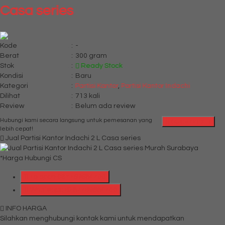
Casa series
Kode
:
-
Berat
:
300 gram
Stok
:
Ready Stock
Kondisi
:
Baru
Kategori
:
Partisi Kantor
,
Partisi Kantor Indachi
Dilihat
:
713 kali
Review
:
Belum ada review
Hubungi kami secara langsung untuk pemesanan yang
QUICK ORDER
lebih cepat!
Jual Partisi Kantor Indachi 2 L Casa series
*Harga Hubungi CS
Telepon
087769684700
Whatsapp
6287769684700
INFO HARGA
Silahkan menghubungi kontak kami untuk mendapatkan