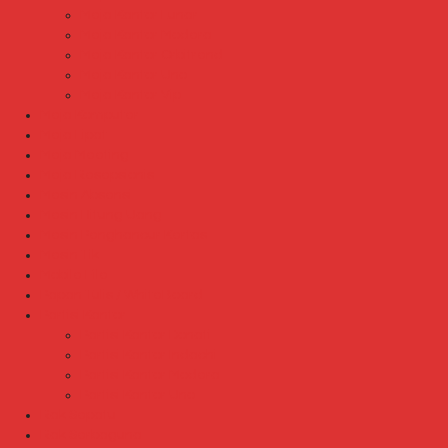
Meja Kantor Lunar
Meja Kantor Modera
Meja Kantor Orbitrend
Meja Kantor Uno
Meja Kantor Vip
Meja Komputer
Meja Lipat
Meja Meeting
Meja Resepsionis
Mesin Absensi
Mesin Hitung Uang
Mesin Penghancur Kertas
Mesin Tik
Mobile File
Papan Tulis / WhiteBoard
Partisi Kantor
Partisi Kantor Donati
Partisi Kantor Indachi
Partisi Kantor Modera
Partisi Kantor Uno
Rak Sepatu
Rak Serbaguna