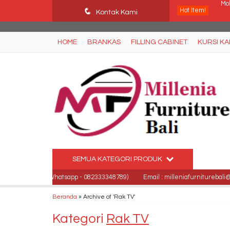
Ffn26mCseQzwzJTw3smpNE8Nti1cAw6hYZWaSDjvoqs
q
Hot Item!
Lo
Kontak Kami
Ku
HOME
BRANKAS
FILLING CABINET
KURSI K
Ju
Jua
Mej
Kur
Me
SEMUA KATEGORI PRODUK
Mob
9684700, (Whatsapp - 082333348789)
Email : milleniafurniturebali@gmail
Beranda
»
Archive of 'Rak TV'
Kategori
Rak TV