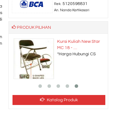
5120598831
Rek.
a
An. Nanda Kartikasari
s
i
PRODUK PILIHAN
n
ian
Kursi Kuliah New Star
n
MC 18 - ....
CS
*Harga Hubungi CS
Katalog Produk