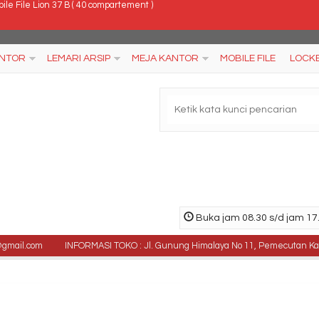
cker Brother B 706
rsi Kantor Chairman MC 1103
ANTOR
LEMARI ARSIP
MEJA KANTOR
MOBILE FILE
LOCK
al Kursi Kantor Rakuda KP 333 T
l Kursi Kantor Rakuda 775 T
a Lipat Chitose FTC 6018
si Kantor Carrera King Classic
ja Resepsionis Modera MRB - 1112 Rounded
Buka jam 08.30 s/d jam 17.
ile File Lion 37 B ( 40 compartement )
.com
INFORMASI TOKO : Jl. Gunung Himalaya No 11, Pemecutan Kaja Denpas