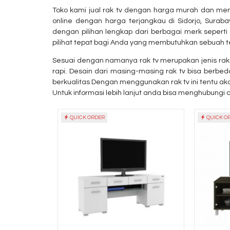
Toko kami jual rak tv dengan harga murah dan me
online dengan harga terjangkau di Sidorjo, Surab
dengan pilihan lengkap dari berbagai merk seperti
pilihat tepat bagi Anda yang membutuhkan sebuah 
Sesuai dengan namanya rak tv merupakan jenis ra
rera M
Laci dorong Highpoint
rapi. Desain dari masing-masing rak tv bisa ber
Kozy Ter....
berkualitas Dengan menggunakan rak tv ini tentu 
CS
*Harga Hubungi CS
Untuk informasi lebih lanjut anda bisa menghubungi 
QUICK ORDER
QUICK O