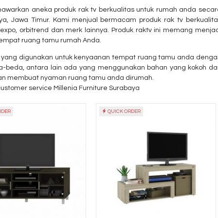
nawarkan aneka produk rak tv berkualitas untuk rumah anda secar
aya, Jawa Timur. Kami menjual bermacam produk rak tv berkualita
 expo, orbitrend dan merk lainnya. Produk raktv ini memang menjad
tempat ruang tamu rumah Anda.
k yang digunakan untuk kenyaanan tempat ruang tamu anda denga
Laci Dorong UNO
Jual Lemari Paka
beda-beda, antara lain ada yang menggunakan bahan yang kokoh da
Modern UMP 716....
Activ Spin....
akan membuat nyaman ruang tamu anda dirumah.
*Harga Hubungi CS
*Harga Hubungi 
customer service Millenia Furniture Surabaya
RDER
QUICK ORDER