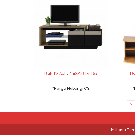
Rak TV Activ NEXA RTV 152
Ra
*Harga Hubungi CS
*
1
2
Millenia Fur