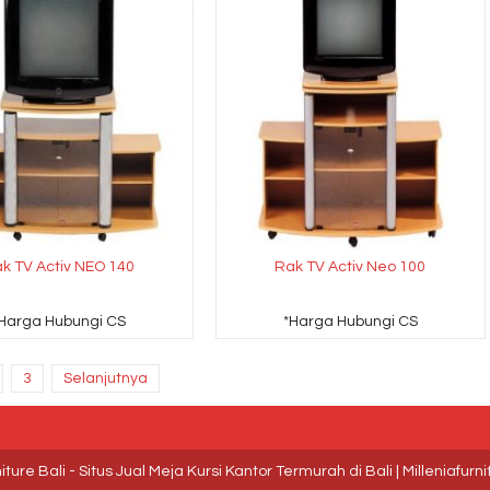
k TV Activ NEO 140
Rak TV Activ Neo 100
Harga Hubungi CS
*Harga Hubungi CS
3
Selanjutnya
niture Bali - Situs Jual Meja Kursi Kantor Termurah di Bali | Milleniafurn