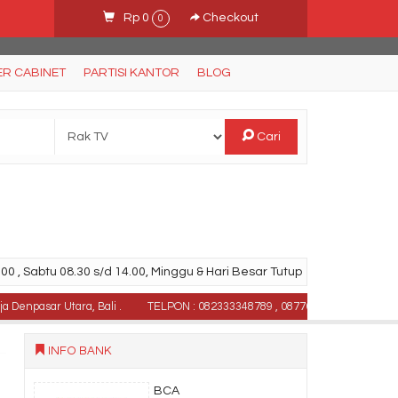
Rp 0
Checkout
0
ER CABINET
PARTISI KANTOR
BLOG
Cari
00 , Sabtu 08.30 s/d 14.00, Minggu & Hari Besar Tutup
ar Utara, Bali .
TELPON : 082333348789 , 087769684700, (Whatsapp - 
INFO BANK
BCA