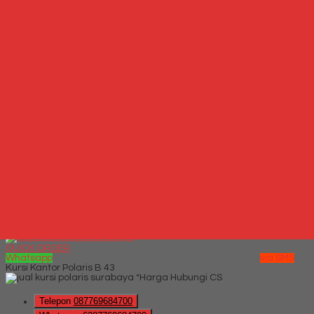
*Harga Hubungi CS
Hubungi Kami
QUICK ORDER
Whatsapp
via SMS
Kursi Kantor Carrera Mesh 110 Synchro
*Harga Hubungi CS
Telepon
087769684700
Whatsapp
6287769684700
Lihat Detail Produk
Kursi Kantor Carrera Mesh 110 Synchro
*Harga Hubungi CS
Hubungi Kami
QUICK ORDER
Whatsapp
via SMS
Kursi Kantor Polaris B 43
*Harga Hubungi CS
Telepon
087769684700