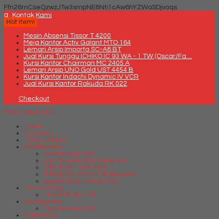
Ffn26mCseQzwzJTw3smpNE8Nti1cAw6hYZWaSDjvoqs
q
Kontak Kami
Hot Item!
Mesin Absensi Tissor T 4200
Meja Kantor Activ Galant MTO 164
Lemari Arsip Importa SC-A8 BT
Jual Kursi Tunggu ICHIKO IC 93 WA - 1 TW (Oscar/Fa....
Kursi Kantor Chairman MC 2405 A
Lemari Arsip UNO Gold UST 4454 B
Kursi Kantor Indachi Dynamic IV VCR
Jual Kursi Kantor Rakuda RK 022
Checkout
MENU NAVIGASI
Home
Brankas
Filling Cabinet
Kursi Kantor
Kursi Kantor Bali
Jual Kursi Kantor Denpasar
Toko Kursi Denpasar
Toko Kursi Kantor di Denpasar
savello kursi kantor Bali
Lemari Arsip
Lemari Arsip Bali
Meja Kantor
Meja Kantor Bali
Mobile File