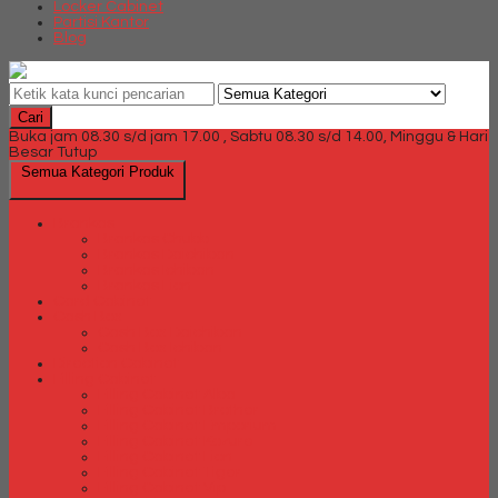
Locker Cabinet
Partisi Kantor
Blog
Cari
Buka jam 08.30 s/d jam 17.00 , Sabtu 08.30 s/d 14.00, Minggu & Hari
Besar Tutup
Semua Kategori Produk
Brankas
Brankas Chubb
Brankas Daichiban
Brankas Ichiban
Brankas Lion
Card Cabinet
Cash Box
Cash Box Daichiban
Cash Box Ichiban
Direction Cabinet
Filling Cabinet
Filling Cabinet Alba
Filling Cabinet Brother
Filling Cabinet Emporium
Filling Cabinet Kozure
Filling Cabinet Lion
Filling Cabinet Tiger
Filling Cabinet Vip