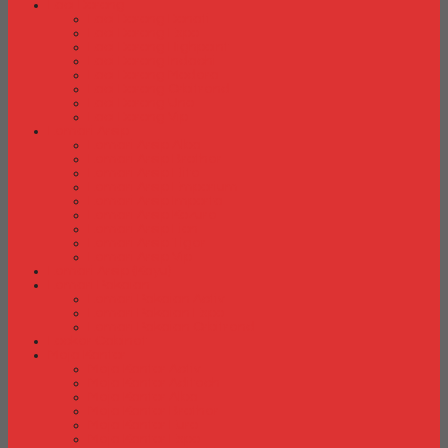
Laci Dorong
Laci Dorong Donati
Laci Dorong Expo
Laci Dorong Highpoint
Laci Dorong Indachi
Laci Dorong Modera
Laci Dorong Orbitrend
Laci Dorong Uno
Laci Dorong Vip
Lemari Arsip
Lemari Arsip Alba
Lemari Arsip Brother
Lemari Arsip Elite
Lemari Arsip Emporium
Lemari Arsip Importa
Lemari Arsip Kozure
Lemari Arsip Lion
Lemari Arsip Tiger
Lemari Arsip Vip
Lemari Arsip (Kayu)
Lemari Pakaian
Lemari Pakaian Activ
Lemari Pakaian Expo
Lemari Pakaian Orbitrend
Locker Cabinet
Meja Kantor
Meja Kantor Activ
Meja Kantor Aditech
Meja Kantor Alba
Meja Kantor Brother
Meja Kantor Euro
Meja Kantor Expo