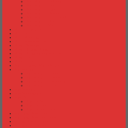
Meja Kantor Indachi
Meja Kantor Lion
Meja Kantor Lunar
Meja Kantor Modera
Meja Kantor Orbitrend
Meja Kantor Uno
Meja Kantor Vip
Meja Komputer
Meja Lipat
Meja Meeting
Meja Resepsionis
Mesin Absensi
Mesin Hitung Uang
Mesin Penghancur Kertas
Mesin Tik
Mobile File
Papan Tulis / WhiteBoard
Partisi Kantor
Partisi Kantor Donati
Partisi Kantor Indachi
Partisi Kantor Modera
Partisi Kantor Uno
Rak Sepatu
Rak Serbaguna
Rak TV
Rak TV Activ
Rak TV Expo
Rak TV Orbitrend
Ranjang Besi Expo
Ranjang Besi Orbitrend
Spring Bed Comforta
Spring bed Trendy