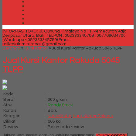
Spring bed Trendy Exeptional
Trendy Deluxe
Trendy Elegance
Trendy Golden Latex
Trendy Grand Lux
Trendy Super
INFORMASI TOKO : Jl. Gunung Himalaya No 11, Pemecutan Kaja
Denpasar Utara, Bali .
TELPON : 082333348789 , 087769684700,
(Whatsapp - 082333348789)
Email :
milleniafurniturebali@gmail.com
Beranda
»
Kursi Kantor
»
Jual Kursi Kantor Rakuda 5045 TLPP
Jual Kursi Kantor Rakuda 5045
TLPP
Kode
:
-
Berat
:
300 gram
Stok
:
Ready Stock
Kondisi
:
Baru
Kategori
:
Kursi Kantor
,
Kursi Kantor Rakuda
Dilihat
:
665 kali
Review
:
Belum ada review
Hubungi kami secara langsung untuk pemesanan yang