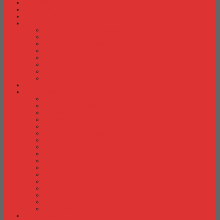
Fire Proof Cabinet
Flip Chart
Graver Furniture
Kursi Bar/ Cafe
Kursi Bar / Cafe Chairman
Kursi Bar / Cafe Subaru
Kursi Bar / Cafe Verona
Kursi Bar/ Cafe Donati
Kursi Bar/ Cafe Ergotec
Kursi Bar/ Cafe Indachi
Kursi Bar/ Cafe Savello
Kursi Bar/ Cafe Tiger
Kursi Gaming
Kursi Kantor
Kursi Kantor Ardent
Kursi Kantor Astrovis
Kursi Kantor Brother
Kursi Kantor Carrera
Kursi Kantor Chairman
Kursi Kantor Chitose
Kursi Kantor Donati
Kursi Kantor Ergotec
Kursi Kantor Importa
Kursi Kantor Indachi
Kursi Kantor Indachi Inco
Kursi Kantor Polaris
Kursi Kantor Rakuda
Kursi kantor Savello
Kursi Kantor Subaru
Kursi Kantor Tiger
Kursi Kantor Verona
Kursi Kuliah