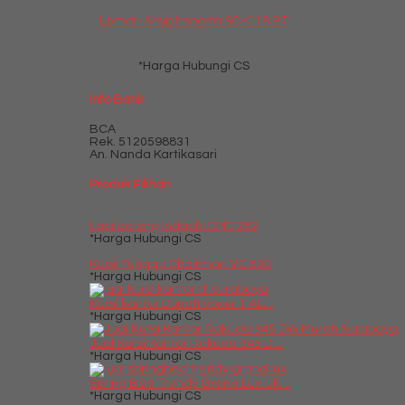
Lemari Arsip Importa SC-C18 BT
*Harga Hubungi CS
Info Bank
BCA
Rek.
5120598831
An. Nanda Kartikasari
Produk Pilihan
Laci dorong Indachi DMD 252
*Harga Hubungi CS
Kursi Tunggu Chairman VC 530
*Harga Hubungi CS
Kursi kantor Donati Voxer 1 AL....
*Harga Hubungi CS
Jual Kursi Kantor Rakuda 345 D....
*Harga Hubungi CS
Spring Bed Trendy Grand Lux Uk....
*Harga Hubungi CS