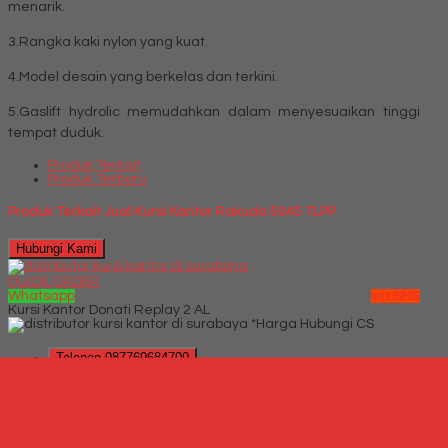
menarik.
3.Rangka kaki nylon yang kuat.
4.Model desain yang berkelas dan terkini.
5.Gaslift hydrolic memudahkan dalam menyesuaikan tinggi
tempat duduk.
Produk Terkait
Produk Terbaru
Produk Terkait Jual Kursi Kantor Rakuda 5045 TLPP
Hubungi Kami
QUICK ORDER
Whatsapp
via SMS
Kursi Kantor Donati Replay 2 AL
*Harga Hubungi CS
Telepon
087769684700
Whatsapp
6287769684700
Lihat Detail Produk
Kursi Kantor Donati Replay 2 AL