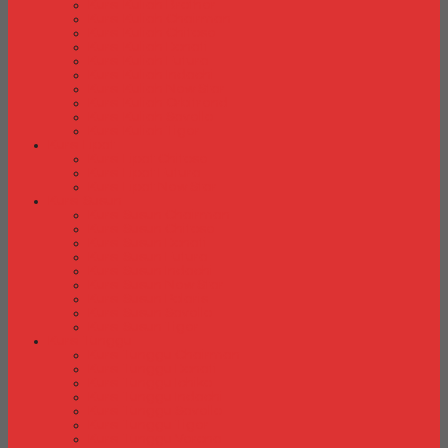
Kursi Kuliah Brother
Kursi Kuliah Chairman
Kursi Kuliah Chitose
Kursi Kuliah Donati
Kursi Kuliah Futura
Kursi Kuliah Indachi
Kursi Kuliah New Star
Kursi Kuliah Orbitrend
Kursi Kuliah Savello
Kursi Kuliah Tiger
Kursi Lipat
Kursi Lipat Chitose
Kursi Lipat Futura
Kursi Lipat New Star
Kursi Susun
Kursi Susun Chairman
Kursi Susun Chitose
Kursi Susun Donati
Kursi Susun Futura
Kursi Susun Indachi
Kursi Susun New Star
Kursi Susun Polaris
Kursi Susun Savello
Kursi Susun Tiger
Kursi Tunggu
Kursi Tunggu Chairman
Kursi Tunggu Donati
Kursi Tunggu Ichiko
Kursi Tunggu Indachi
Kursi Tunggu Savello
Kursi Tunggu Tiger
Kursi Tunggu Verona