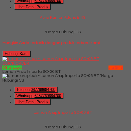
Whatsapp
6287769684700
Lihat Detail Produk
Kursi Kantor Polaris B 43
*Harga Hubungi CS
Mungkin Anda tertarik dengan produk terbaru kami
Hubungi Kami
QUICK ORDER
Whatsapp
via SMS
Lemari Arsip Importa SC-06 BT
*Harga
Hubungi CS
Telepon
087769684700
Whatsapp
6287769684700
Lihat Detail Produk
Lemari Arsip Importa SC-06 BT
*Harga Hubungi CS