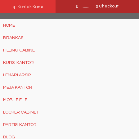
Ffn26mCseQzwzJTw3smpNE8Nti1cAw6hYZWaSDjvoqs
q
Checkout
Kontak Kami
HOME
BRANKAS
FILLING CABINET
KURSI KANTOR
LEMARI ARSIP
MEJA KANTOR
MOBILE FILE
LOCKER CABINET
PARTISI KANTOR
BLOG