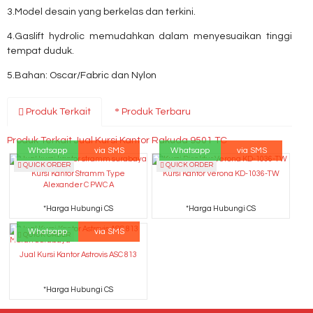
3.Model desain yang berkelas dan terkini.
4.Gaslift hydrolic memudahkan dalam menyesuaikan tinggi
tempat duduk.
5.Bahan: Oscar/Fabric dan Nylon
Produk Terkait
Produk Terbaru
Produk Terkait Jual Kursi Kantor Rakuda 9501 TC
Whatsapp
via SMS
Whatsapp
via SMS
QUICK ORDER
QUICK ORDER
Kursi Kantor Stramm Type
Kursi Kantor Verona KD-1036-TW
Alexander C PWC A
*Harga Hubungi CS
*Harga Hubungi CS
Whatsapp
via SMS
QUICK ORDER
Jual Kursi Kantor Astrovis ASC 813
*Harga Hubungi CS