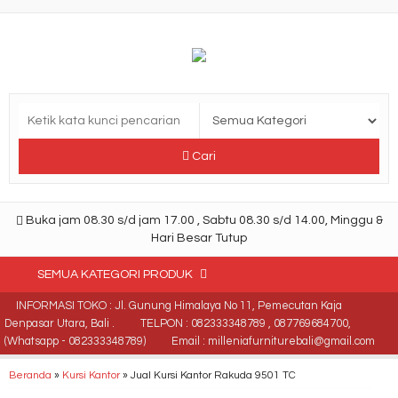
Cari
Buka jam 08.30 s/d jam 17.00 , Sabtu 08.30 s/d 14.00, Minggu &
Hari Besar Tutup
SEMUA KATEGORI PRODUK
INFORMASI TOKO : Jl. Gunung Himalaya No 11, Pemecutan Kaja
Denpasar Utara, Bali .
TELPON : 082333348789 , 087769684700,
(Whatsapp - 082333348789)
Email : milleniafurniturebali@gmail.com
Beranda
»
Kursi Kantor
»
Jual Kursi Kantor Rakuda 9501 TC