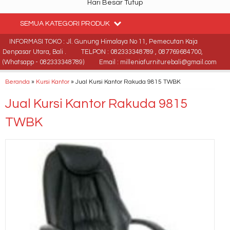
Hari Besar Tutup
SEMUA KATEGORI PRODUK
INFORMASI TOKO : Jl. Gunung Himalaya No 11, Pemecutan Kaja
Denpasar Utara, Bali .
TELPON : 082333348789 , 087769684700,
(Whatsapp - 082333348789)
Email : milleniafurniturebali@gmail.com
Beranda
»
Kursi Kantor
»
Jual Kursi Kantor Rakuda 9815 TWBK
Jual Kursi Kantor Rakuda 9815
TWBK