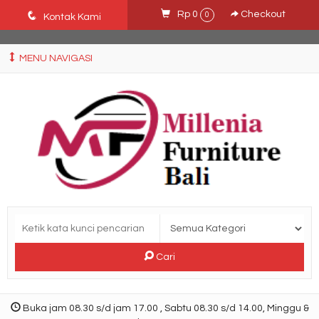
Ffn26mCseQzwzJTw3smpNE8Nti1cAw6hYZWaSDjvoqs
q
Rp 0
Checkout
0
Kontak Kami
MENU NAVIGASI
Cari
Buka jam 08.30 s/d jam 17.00 , Sabtu 08.30 s/d 14.00, Minggu &