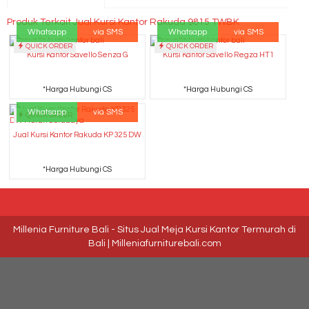
Produk Terkait Jual Kursi Kantor Rakuda 9815 TWBK
Whatsapp
via SMS
Whatsapp
via SMS
QUICK ORDER
QUICK ORDER
Kursi Kantor Savello Senza G
Kursi Kantor Savello Regza HT1
*Harga Hubungi CS
*Harga Hubungi CS
Whatsapp
via SMS
QUICK ORDER
Jual Kursi Kantor Rakuda KP 325 DW
*Harga Hubungi CS
Millenia Furniture Bali - Situs Jual Meja Kursi Kantor Termurah di
Bali | Milleniafurniturebali.com