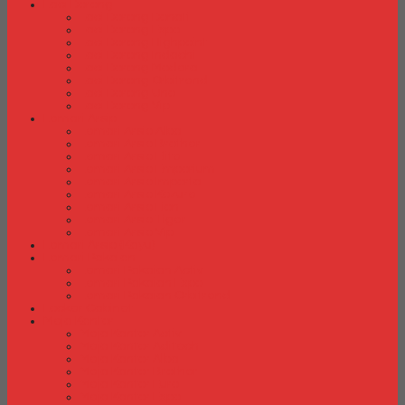
Laci Dorong
Laci Dorong Donati
Laci Dorong Expo
Laci Dorong Highpoint
Laci Dorong Indachi
Laci Dorong Modera
Laci Dorong Orbitrend
Laci Dorong Uno
Laci Dorong Vip
Lemari Arsip
Lemari Arsip Alba
Lemari Arsip Brother
Lemari Arsip Elite
Lemari Arsip Emporium
Lemari Arsip Importa
Lemari Arsip Kozure
Lemari Arsip Lion
Lemari Arsip Tiger
Lemari Arsip Vip
Lemari Arsip (Kayu)
Lemari Pakaian
Lemari Pakaian Activ
Lemari Pakaian Expo
Lemari Pakaian Orbitrend
Locker Cabinet
Meja Kantor
Meja Kantor Activ
Meja Kantor Aditech
Meja Kantor Alba
Meja Kantor Brother
Meja Kantor Euro
Meja Kantor Expo