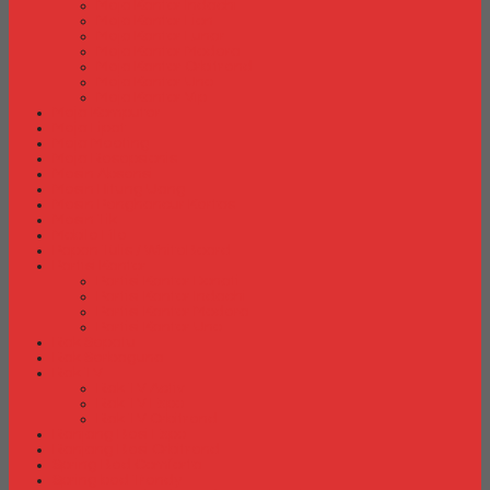
Meja Kantor Indachi
Meja Kantor Lion
Meja Kantor Lunar
Meja Kantor Modera
Meja Kantor Orbitrend
Meja Kantor Uno
Meja Kantor Vip
Meja Komputer
Meja Lipat
Meja Meeting
Meja Resepsionis
Mesin Absensi
Mesin Hitung Uang
Mesin Penghancur Kertas
Mesin Tik
Mobile File
Papan Tulis / WhiteBoard
Partisi Kantor
Partisi Kantor Donati
Partisi Kantor Indachi
Partisi Kantor Modera
Partisi Kantor Uno
Rak Sepatu
Rak Serbaguna
Rak TV
Rak TV Activ
Rak TV Expo
Rak TV Orbitrend
Ranjang Besi Expo
Ranjang Besi Orbitrend
Spring Bed Comforta
Spring bed Trendy