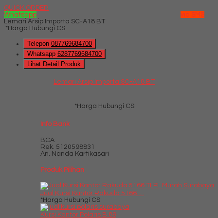
QUICK ORDER
Whatsapp
via SMS
Lemari Arsip Importa SC-A18 BT
*Harga Hubungi CS
Telepon
087769684700
Whatsapp
6287769684700
Lihat Detail Produk
Lemari Arsip Importa SC-A18 BT
*Harga Hubungi CS
Info Bank
BCA
Rek.
5120598831
An. Nanda Kartikasari
Produk Pilihan
Jual Kursi Kantor Rakuda 5166 ....
*Harga Hubungi CS
Kursi Kantor Polaris B 89