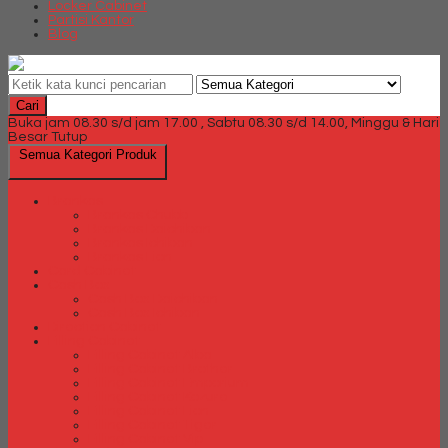
Locker Cabinet
Partisi Kantor
Blog
Cari
Buka jam 08.30 s/d jam 17.00 , Sabtu 08.30 s/d 14.00, Minggu & Hari
Besar Tutup
Semua Kategori Produk
Brankas
Brankas Chubb
Brankas Daichiban
Brankas Ichiban
Brankas Lion
Card Cabinet
Cash Box
Cash Box Daichiban
Cash Box Ichiban
Direction Cabinet
Filling Cabinet
Filling Cabinet Alba
Filling Cabinet Brother
Filling Cabinet Emporium
Filling Cabinet Kozure
Filling Cabinet Lion
Filling Cabinet Tiger
Filling Cabinet Vip