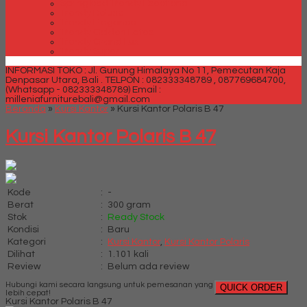
Spring bed Trendy Exeptional
Trendy Deluxe
Trendy Elegance
Trendy Golden Latex
Trendy Grand Lux
Trendy Super
INFORMASI TOKO : Jl. Gunung Himalaya No 11, Pemecutan Kaja
Denpasar Utara, Bali .
TELPON : 082333348789 , 087769684700,
(Whatsapp - 082333348789)
Email :
milleniafurniturebali@gmail.com
Beranda
»
Kursi Kantor
»
Kursi Kantor Polaris B 47
Kursi Kantor Polaris B 47
Kode
:
-
Berat
:
300 gram
Stok
:
Ready Stock
Kondisi
:
Baru
Kategori
:
Kursi Kantor
,
Kursi Kantor Polaris
Dilihat
:
1.101 kali
Review
:
Belum ada review
Hubungi kami secara langsung untuk pemesanan yang
QUICK ORDER
lebih cepat!
Kursi Kantor Polaris B 47