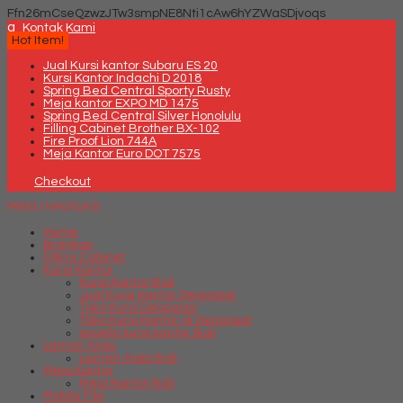
Ffn26mCseQzwzJTw3smpNE8Nti1cAw6hYZWaSDjvoqs
q
Kontak Kami
Hot Item!
Jual Kursi kantor Subaru ES 20
Kursi Kantor Indachi D 2018
Spring Bed Central Sporty Rusty
Meja kantor EXPO MD 1475
Spring Bed Central Silver Honolulu
Filling Cabinet Brother BX-102
Fire Proof Lion 744A
Meja Kantor Euro DOT 7575
Checkout
MENU NAVIGASI
Home
Brankas
Filling Cabinet
Kursi Kantor
Kursi Kantor Bali
Jual Kursi Kantor Denpasar
Toko Kursi Denpasar
Toko Kursi Kantor di Denpasar
savello kursi kantor Bali
Lemari Arsip
Lemari Arsip Bali
Meja Kantor
Meja Kantor Bali
Mobile File