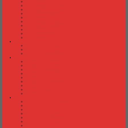
Kursi Kuliah Brother
Kursi Kuliah Chairman
Kursi Kuliah Chitose
Kursi Kuliah Donati
Kursi Kuliah Futura
Kursi Kuliah Indachi
Kursi Kuliah New Star
Kursi Kuliah Orbitrend
Kursi Kuliah Savello
Kursi Kuliah Tiger
Kursi Lipat
Kursi Lipat Chitose
Kursi Lipat Futura
Kursi Lipat New Star
Kursi Susun
Kursi Susun Chairman
Kursi Susun Chitose
Kursi Susun Donati
Kursi Susun Futura
Kursi Susun Indachi
Kursi Susun New Star
Kursi Susun Polaris
Kursi Susun Savello
Kursi Susun Tiger
Kursi Tunggu
Kursi Tunggu Chairman
Kursi Tunggu Donati
Kursi Tunggu Ichiko
Kursi Tunggu Indachi
Kursi Tunggu Savello
Kursi Tunggu Tiger
Kursi Tunggu Verona