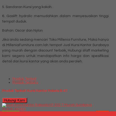
5. Sandaran Kursi yang kokoh.
6. Gaslift hydrolic memudahkan dalam menyesuaikan tinggi
tempat duduk.
Bahan: Oscar dan Nylon
Jika anda sedang mencari Toko Millenia Furniture, Maka hanya
di MilleniaFurniture.com lah tempat Jual Kursi Kantor Surabaya
yang murah dengan discount terbaik, Hubungi staff marketing
kami segera untuk mendapatkan info harga dan spesifikasi
detail dari kursi kantor yang akan anda peroleh.
Produk Terkait
Produk Terbaru
Produk Terkait Kursi Kantor Polaris B 47
Hubungi Kami
QUICK ORDER
Whatsapp
via SMS