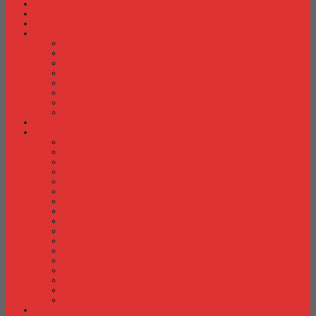
Fire Proof Cabinet
Flip Chart
Graver Furniture
Kursi Bar/ Cafe
Kursi Bar / Cafe Chairman
Kursi Bar / Cafe Subaru
Kursi Bar / Cafe Verona
Kursi Bar/ Cafe Donati
Kursi Bar/ Cafe Ergotec
Kursi Bar/ Cafe Indachi
Kursi Bar/ Cafe Savello
Kursi Bar/ Cafe Tiger
Kursi Gaming
Kursi Kantor
Kursi Kantor Ardent
Kursi Kantor Astrovis
Kursi Kantor Brother
Kursi Kantor Carrera
Kursi Kantor Chairman
Kursi Kantor Chitose
Kursi Kantor Donati
Kursi Kantor Ergotec
Kursi Kantor Importa
Kursi Kantor Indachi
Kursi Kantor Indachi Inco
Kursi Kantor Polaris
Kursi Kantor Rakuda
Kursi kantor Savello
Kursi Kantor Subaru
Kursi Kantor Tiger
Kursi Kantor Verona
Kursi Kuliah