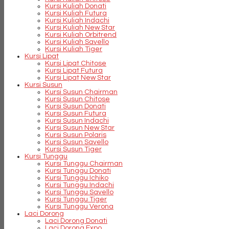
Kursi Kuliah Donati
Kursi Kuliah Futura
Kursi Kuliah Indachi
Kursi Kuliah New Star
Kursi Kuliah Orbitrend
Kursi Kuliah Savello
Kursi Kuliah Tiger
Kursi Lipat
Kursi Lipat Chitose
Kursi Lipat Futura
Kursi Lipat New Star
Kursi Susun
Kursi Susun Chairman
Kursi Susun Chitose
Kursi Susun Donati
Kursi Susun Futura
Kursi Susun Indachi
Kursi Susun New Star
Kursi Susun Polaris
Kursi Susun Savello
Kursi Susun Tiger
Kursi Tunggu
Kursi Tunggu Chairman
Kursi Tunggu Donati
Kursi Tunggu Ichiko
Kursi Tunggu Indachi
Kursi Tunggu Savello
Kursi Tunggu Tiger
Kursi Tunggu Verona
Laci Dorong
Laci Dorong Donati
Laci Dorong Expo