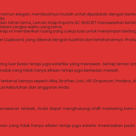
mpel namun elegan, membuatnya mudah untuk dipadukan dengan berb
da.
 dan tahan lama, Lemari Arsip Importa SC-B2D BT menawarkan ketaha
dalam jangka waktu yang lama.
 arsip ini memberikan ruang yang cukup luas untuk menyimpan berbag
eel Cupboard, yang dikenal dengan kualitas dan ketahanannya. Produ
ang luar biasa tetapi juga estetika yang menawan. Setiap lemari 
oduk yang tidak hanya efisien tetapi juga berkesan mewah.
terkenal lainnya seperti Alba, Brother, Lion, VIP, Emporium, Modera
esuai kebutuhan dan anggaran Anda.
penawaran terbaik, Anda dapat menghubungi staff marketing kami
n yang tidak hanya efisien tetapi juga estetis. Investasikan pad