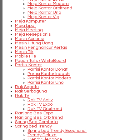
Meja Kantor Modera
Meja Kantor Orbitrend
Meja Kantor Uno
Meja Kantor Vip
Meja Komputer
Meja Lipat
Meja Meeting
Meja Resepsionis
Mesin Absensi
Mesin Hitung Uang
Mesin Penghancur Kertas
Mesin Tik
Mobile File
Papan Tulis / WhiteBoard
Partisi Kantor
Partisi Kantor Donati
Partisi Kantor Indachi
Partisi Kantor Modera
Partisi Kantor Uno
Rak Sepatu
Rak Serbaguna
Rak TV
Rak TV Activ
Rak TV Expo
Rak TV Orbitrend
Ranjang Besi Expo
Ranjang Besi Orbitrend
Spring Bed Comforta
Spring bed Trendy
Spring bed Trendy Exeptional
Trendy Deluxe
Trendy Elegance