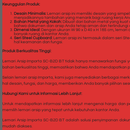
Keunggulan Produk:
Desain Minimalis:
Lemari arsip ini memiliki desain yang si
menjadikannya tambahan yang menarik bagi ruang kerja An
Bahan Metal yang Kokoh:
Dibuat dari bahan metal yang kuat
bahwa dokumen dan arsip Anda tetap aman dan terlindungi 
Dimensi Ideal:
Dengan ukuran W 90 x D 40 x H 185 cm, lemari
banyak ruang di kantor Anda.
Seri Steel Cupboard:
Lemari arsip ini termasuk dalam seri St
hal keamanan dan fungsi.
Produk Berkualitas Tinggi:
Lemari Arsip Importa SC-B2D BT tidak hanya menawarkan fungsi y
bahan berkualitas tinggi, memastikan bahwa Anda mendapatkan pr
Selain lemari arsip Importa, kami juga menyediakan berbagai merk 
hal desain, fungsi, dan harga, memberikan Anda banyak pilihan s
Hubungi Kami untuk Informasi Lebih Lanjut:
Untuk mendapatkan informasi lebih lanjut mengenai harga dan 
memilih lemari arsip yang tepat untuk kebutuhan kantor Anda.
Lemari Arsip Importa SC-B2D BT adalah solusi penyimpanan dokume
mudah diakses.