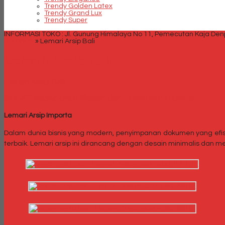
Trendy Golden Latex
Trendy Grand Lux
Trendy Super
INFORMASI TOKO : Jl. Gunung Himalaya No 11, Pemecutan Kaja Denpa
Beranda
»
Lemari Arsip Bali
Lemari Arsip Bali
Lemari Arsip Bali
Solusi Penyimpanan Elegan dan Kokoh dari Importa
Lemari Arsip Importa
Dalam dunia bisnis yang modern, penyimpanan dokumen yang efis
terbaik. Lemari arsip ini dirancang dengan desain minimalis dan 