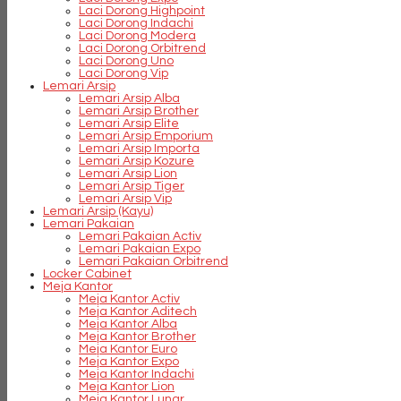
Laci Dorong Highpoint
Laci Dorong Indachi
Laci Dorong Modera
Laci Dorong Orbitrend
Laci Dorong Uno
Laci Dorong Vip
Lemari Arsip
Lemari Arsip Alba
Lemari Arsip Brother
Lemari Arsip Elite
Lemari Arsip Emporium
Lemari Arsip Importa
Lemari Arsip Kozure
Lemari Arsip Lion
Lemari Arsip Tiger
Lemari Arsip Vip
Lemari Arsip (Kayu)
Lemari Pakaian
Lemari Pakaian Activ
Lemari Pakaian Expo
Lemari Pakaian Orbitrend
Locker Cabinet
Meja Kantor
Meja Kantor Activ
Meja Kantor Aditech
Meja Kantor Alba
Meja Kantor Brother
Meja Kantor Euro
Meja Kantor Expo
Meja Kantor Indachi
Meja Kantor Lion
Meja Kantor Lunar