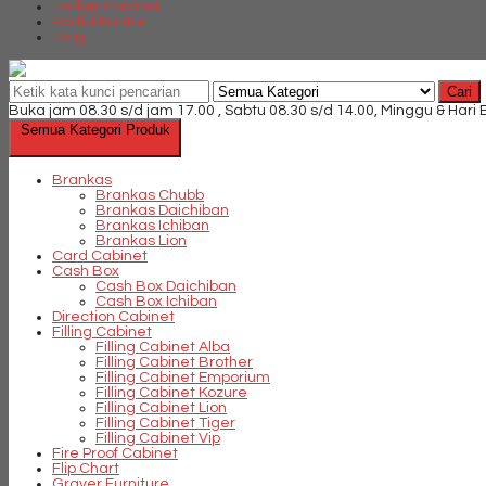
Locker Cabinet
Partisi Kantor
Blog
Cari
Buka jam 08.30 s/d jam 17.00 , Sabtu 08.30 s/d 14.00, Minggu & Hari
Semua Kategori Produk
Brankas
Brankas Chubb
Brankas Daichiban
Brankas Ichiban
Brankas Lion
Card Cabinet
Cash Box
Cash Box Daichiban
Cash Box Ichiban
Direction Cabinet
Filling Cabinet
Filling Cabinet Alba
Filling Cabinet Brother
Filling Cabinet Emporium
Filling Cabinet Kozure
Filling Cabinet Lion
Filling Cabinet Tiger
Filling Cabinet Vip
Fire Proof Cabinet
Flip Chart
Graver Furniture