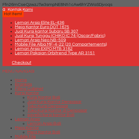
Ffn26mCseQzwzJTw3smpNE8Nti1cAw6hYZWaSDjvoqs
q
Kontak Kami
Hot Item!
Lemari Arsip Elite EL-436
Meja Kantor Euro DOT 1675
Jual Kursi kantor Subaru SB 307
Jual Kursi Tunggu ICHIKO IC 74 (Oscar/Fabric)
Lemari Arsip Neo NB-509
Mobile File Alba MF-4-22 (20 Compartements)
Lemari Arsip EXPO MTB 3182
Lemari Pakaian Orbitrend Type AR 3151
Checkout
MENU NAVIGASI
Home
Brankas
Filling Cabinet
Kursi Kantor
Kursi Kantor Bali
Jual Kursi Kantor Denpasar
Toko Kursi Denpasar
Toko Kursi Kantor di Denpasar
savello kursi kantor Bali
Lemari Arsip
Lemari Arsip Bali
Meja Kantor
Meja Kantor Bali
Mobile File