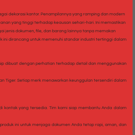
agai dekorasi kantor. Penampilannya yang ramping dan modern
nan yang tinggi terhadap keausan sehari-hari. Ini memastikan
ai jenis dokumen, file, dan barang lainnya tanpa memakan
k ini dirancang untuk memenuhi standar industri tertinggi dalam
arsip dibuat dengan perhatian terhadap detail dan menggunakan
, dan Tiger. Setiap merk menawarkan keunggulan tersendiri dalam
 di kontak yang tersedia. Tim kami siap membantu Anda dalam
a produk ini untuk menjaga dokumen Anda tetap rapi, aman, dan