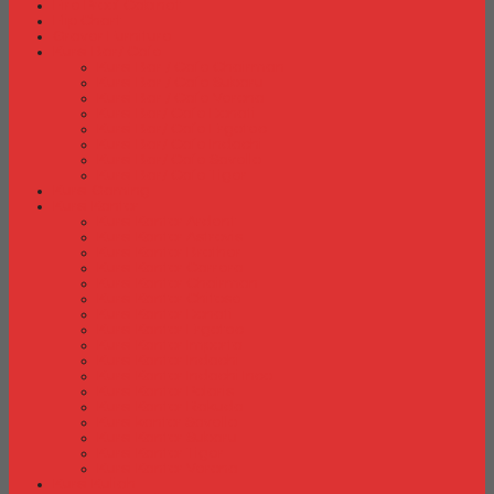
Fire Proof Cabinet
Flip Chart
Graver Furniture
Kursi Bar/ Cafe
Kursi Bar / Cafe Chairman
Kursi Bar / Cafe Subaru
Kursi Bar / Cafe Verona
Kursi Bar/ Cafe Donati
Kursi Bar/ Cafe Ergotec
Kursi Bar/ Cafe Indachi
Kursi Bar/ Cafe Savello
Kursi Bar/ Cafe Tiger
Kursi Gaming
Kursi Kantor
Kursi Kantor Ardent
Kursi Kantor Astrovis
Kursi Kantor Brother
Kursi Kantor Carrera
Kursi Kantor Chairman
Kursi Kantor Chitose
Kursi Kantor Donati
Kursi Kantor Ergotec
Kursi Kantor Importa
Kursi Kantor Indachi
Kursi Kantor Indachi Inco
Kursi Kantor Polaris
Kursi Kantor Rakuda
Kursi kantor Savello
Kursi Kantor Subaru
Kursi Kantor Tiger
Kursi Kantor Verona
Kursi Kuliah