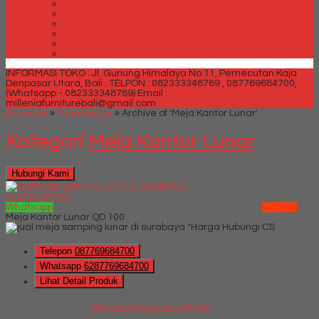
Spring bed Trendy Exeptional
Trendy Deluxe
Trendy Elegance
Trendy Golden Latex
Trendy Grand Lux
Trendy Super
INFORMASI TOKO : Jl. Gunung Himalaya No 11, Pemecutan Kaja
Denpasar Utara, Bali .
TELPON : 082333348789 , 087769684700,
(Whatsapp - 082333348789)
Email :
milleniafurniturebali@gmail.com
Beranda
»
Meja Kantor
»
Archive of 'Meja Kantor Lunar'
Kategori
Meja Kantor Lunar
Hubungi Kami
QUICK ORDER
Whatsapp
via SMS
Meja Kantor Lunar QD 100
*Harga Hubungi CS
Telepon
087769684700
Whatsapp
6287769684700
Lihat Detail Produk
Meja Kantor Lunar QD 100