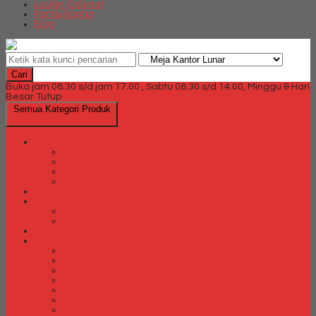
Locker Cabinet
Partisi Kantor
Blog
Cari
Buka jam 08.30 s/d jam 17.00 , Sabtu 08.30 s/d 14.00, Minggu & Hari
Besar Tutup
Semua Kategori Produk
Brankas
Brankas Chubb
Brankas Daichiban
Brankas Ichiban
Brankas Lion
Card Cabinet
Cash Box
Cash Box Daichiban
Cash Box Ichiban
Direction Cabinet
Filling Cabinet
Filling Cabinet Alba
Filling Cabinet Brother
Filling Cabinet Emporium
Filling Cabinet Kozure
Filling Cabinet Lion
Filling Cabinet Tiger
Filling Cabinet Vip