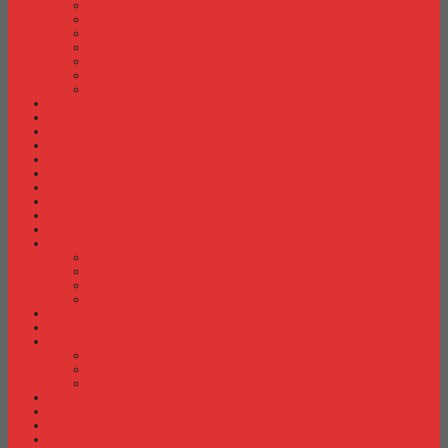
Meja Kantor Indachi
Meja Kantor Lion
Meja Kantor Lunar
Meja Kantor Modera
Meja Kantor Orbitrend
Meja Kantor Uno
Meja Kantor Vip
Meja Komputer
Meja Lipat
Meja Meeting
Meja Resepsionis
Mesin Absensi
Mesin Hitung Uang
Mesin Penghancur Kertas
Mesin Tik
Mobile File
Papan Tulis / WhiteBoard
Partisi Kantor
Partisi Kantor Donati
Partisi Kantor Indachi
Partisi Kantor Modera
Partisi Kantor Uno
Rak Sepatu
Rak Serbaguna
Rak TV
Rak TV Activ
Rak TV Expo
Rak TV Orbitrend
Ranjang Besi Expo
Ranjang Besi Orbitrend
Spring Bed Comforta
Spring bed Trendy