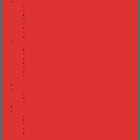
Laci Dorong
Laci Dorong Donati
Laci Dorong Expo
Laci Dorong Highpoint
Laci Dorong Indachi
Laci Dorong Modera
Laci Dorong Orbitrend
Laci Dorong Uno
Laci Dorong Vip
Lemari Arsip
Lemari Arsip Alba
Lemari Arsip Brother
Lemari Arsip Elite
Lemari Arsip Emporium
Lemari Arsip Importa
Lemari Arsip Kozure
Lemari Arsip Lion
Lemari Arsip Tiger
Lemari Arsip Vip
Lemari Arsip (Kayu)
Lemari Pakaian
Lemari Pakaian Activ
Lemari Pakaian Expo
Lemari Pakaian Orbitrend
Locker Cabinet
Meja Kantor
Meja Kantor Activ
Meja Kantor Aditech
Meja Kantor Alba
Meja Kantor Brother
Meja Kantor Euro
Meja Kantor Expo