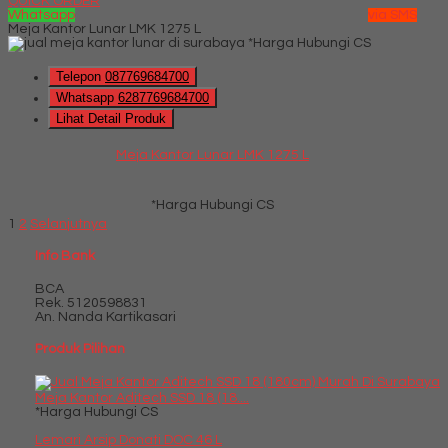
QUICK ORDER
Whatsapp
via SMS
Meja Kantor Lunar LMK 1275 L
*Harga Hubungi CS
Telepon
087769684700
Whatsapp
6287769684700
Lihat Detail Produk
Meja Kantor Lunar LMK 1275 L
*Harga Hubungi CS
1
2
Selanjutnya
Info Bank
BCA
Rek.
5120598831
An. Nanda Kartikasari
Produk Pilihan
Meja Kantor Aditech SSD 18 (18....
*Harga Hubungi CS
Lemari Arsip Donati DOC 46 L