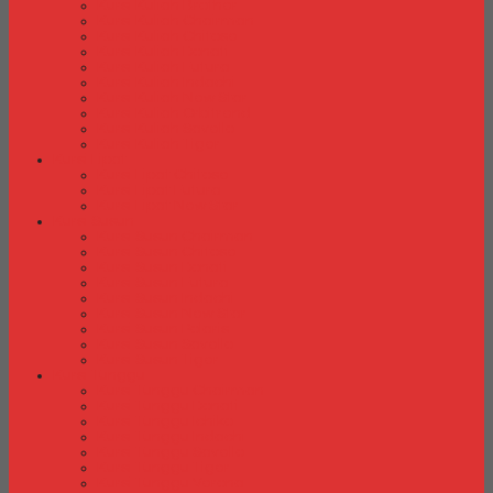
Kursi Kuliah Brother
Kursi Kuliah Chairman
Kursi Kuliah Chitose
Kursi Kuliah Donati
Kursi Kuliah Futura
Kursi Kuliah Indachi
Kursi Kuliah New Star
Kursi Kuliah Orbitrend
Kursi Kuliah Savello
Kursi Kuliah Tiger
Kursi Lipat
Kursi Lipat Chitose
Kursi Lipat Futura
Kursi Lipat New Star
Kursi Susun
Kursi Susun Chairman
Kursi Susun Chitose
Kursi Susun Donati
Kursi Susun Futura
Kursi Susun Indachi
Kursi Susun New Star
Kursi Susun Polaris
Kursi Susun Savello
Kursi Susun Tiger
Kursi Tunggu
Kursi Tunggu Chairman
Kursi Tunggu Donati
Kursi Tunggu Ichiko
Kursi Tunggu Indachi
Kursi Tunggu Savello
Kursi Tunggu Tiger
Kursi Tunggu Verona