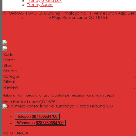
Trendy Grand Lux
Trendy Super
INFORMASI TOKO : Jl. Gunung Himalaya No 11, Pemecutan Kaja Denpa
Beranda
»
Meja Kantor
»
Meja Kantor Lunar QD 1675 L
Meja Kantor Lunar QD 1675 L
Kode
:
Berat
:
Stok
:
Kondisi
:
Kategori
:
Dilihat
:
Review
:
Hubungi kami secara langsung untuk pemesanan yang lebih cepat!
Meja Kantor Lunar QD 1675 L
*Harga Hubungi CS
Telepon
087769684700
Whatsapp
6287769684700
INFO HARGA