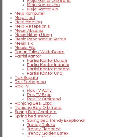
Meja Kantor Orbitrend
Meja Kantor Uno
Meja Kantor Vip
Meja Komputer
Meja Lipat
Meja Meeting
Meja Resepsionis
Mesin Absensi
Mesin Hitung Uang
Mesin Penghancur Kertas
Mesin Tik
Mobile File
Papan Tulis / WhiteBoard
Partisi Kantor
Partisi Kantor Donati
Partisi Kantor Indachi
Partisi Kantor Modera
Partisi Kantor Uno
Rak Sepatu
Rak Serbaguna
Rak TV
Rak TV Activ
Rak TV Expo
Rak TV Orbitrend
Ranjang Besi Expo
Ranjang Besi Orbitrend
Spring Bed Comforta
Spring bed Trendy
Spring bed Trendy Exeptional
Trendy Deluxe
Trendy Elegance
Trendy Golden Latex