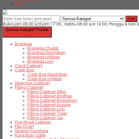
Blog
Cari
Buka jam 08.30 s/d jam 17.00 , Sabtu 08.30 s/d 14.00, Minggu & Hari
Semua Kategori Produk
Brankas
Brankas Chubb
Brankas Daichiban
Brankas Ichiban
Brankas Lion
Card Cabinet
Cash Box
Cash Box Daichiban
Cash Box Ichiban
Direction Cabinet
Filling Cabinet
Filling Cabinet Alba
Filling Cabinet Brother
Filling Cabinet Emporium
Filling Cabinet Kozure
Filling Cabinet Lion
Filling Cabinet Tiger
Filling Cabinet Vip
Fire Proof Cabinet
Flip Chart
Graver Furniture
Kursi Bar/ Cafe