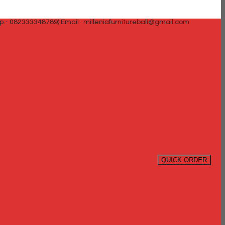
p - 082333348789)
Email : milleniafurniturebali@gmail.com
QUICK ORDER