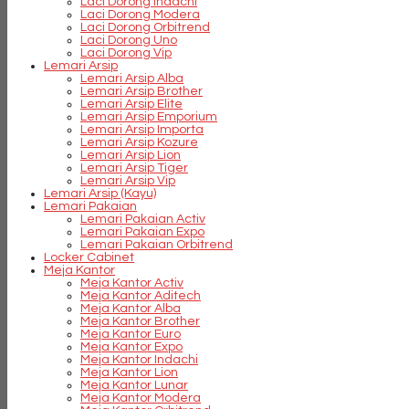
Laci Dorong Indachi
Laci Dorong Modera
Laci Dorong Orbitrend
Laci Dorong Uno
Laci Dorong Vip
Lemari Arsip
Lemari Arsip Alba
Lemari Arsip Brother
Lemari Arsip Elite
Lemari Arsip Emporium
Lemari Arsip Importa
Lemari Arsip Kozure
Lemari Arsip Lion
Lemari Arsip Tiger
Lemari Arsip Vip
Lemari Arsip (Kayu)
Lemari Pakaian
Lemari Pakaian Activ
Lemari Pakaian Expo
Lemari Pakaian Orbitrend
Locker Cabinet
Meja Kantor
Meja Kantor Activ
Meja Kantor Aditech
Meja Kantor Alba
Meja Kantor Brother
Meja Kantor Euro
Meja Kantor Expo
Meja Kantor Indachi
Meja Kantor Lion
Meja Kantor Lunar
Meja Kantor Modera