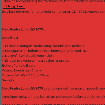
Silahkan menghubungi kontak kami untuk mendapatkan informasi ha
Hubungi Kami
Bagikan informasi tentang
Meja Kantor Lunar QD 1675 L
kepada tem
Deskripsi
Meja Kantor Lunar QD 1675 L
Meja Kantor Lunar QD 1675 L
Spesifikasi:
1. Di desain dengan model yang menarik dan berkelas.
2. Menggunakan bahan particle board yang berkualitas.
3. List profil kaki plastik yang kokoh.
4. Di lapisi pvc yang anti gores dan tahan air.
Bahan: Particle Board
Warna: Beech dan Cherry
Dimensi: W 160 x D 75 x H 75cm
Seri: QD
Meja Kantor Lunar QD 1675 L
yang kami jual merupakan produk yang 
Kami juga melayani jasa konsultasi setiap pembelian produk meja 