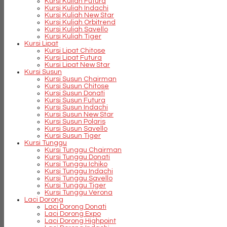
Kursi Kuliah Futura
Kursi Kuliah Indachi
Kursi Kuliah New Star
Kursi Kuliah Orbitrend
Kursi Kuliah Savello
Kursi Kuliah Tiger
Kursi Lipat
Kursi Lipat Chitose
Kursi Lipat Futura
Kursi Lipat New Star
Kursi Susun
Kursi Susun Chairman
Kursi Susun Chitose
Kursi Susun Donati
Kursi Susun Futura
Kursi Susun Indachi
Kursi Susun New Star
Kursi Susun Polaris
Kursi Susun Savello
Kursi Susun Tiger
Kursi Tunggu
Kursi Tunggu Chairman
Kursi Tunggu Donati
Kursi Tunggu Ichiko
Kursi Tunggu Indachi
Kursi Tunggu Savello
Kursi Tunggu Tiger
Kursi Tunggu Verona
Laci Dorong
Laci Dorong Donati
Laci Dorong Expo
Laci Dorong Highpoint