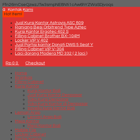
Ffn26mCseQzwzJTw3smpNE8Nti1cAw6hYZWaSDjvoqs
q
Kontak Kami
Hot Item!
Jual Kursi Kantor Astrovis ASC 809
Ranjang Besi Orbitrend Type Aztec
Kursi Kantor Ergotec 402 S
Filling Cabinet Brother BX-104M
Locker VIP V 402
Jual Partisi kantor Donati DWS 5 Seat Y
Filling Cabinet VIP V-304
Laci dorong Modera MD 332 ( 2 laci )
Rp 0
0
Checkout
Home
Brankas
Filling Cabinet
Kursi Kantor
Kursi Kantor Bali
Jual Kursi Kantor Denpasar
Toko Kursi Denpasar
Toko Kursi Kantor di Denpasar
savello kursi kantor Bali
Lemari Arsip
Lemari Arsip Bali
Meja Kantor
Meja Kantor Bali
Mobile File
Locker Cabinet
Partisi Kantor