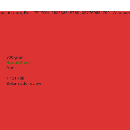
sar Utara, Bali .
TELPON : 082333348789 , 087769684700, (Whatsap
-
300 gram
Ready Stock
Baru
Meja Kantor
,
Meja Kantor Lunar
1.421 kali
Belum ada review