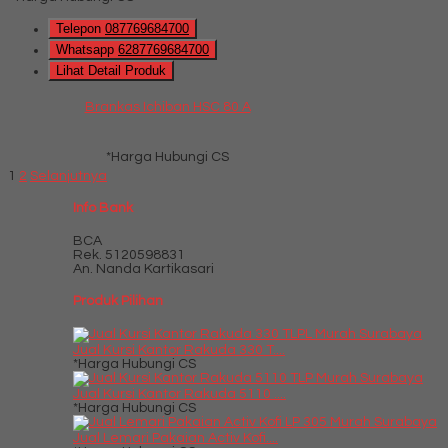
Telepon
087769684700
Whatsapp
6287769684700
Lihat Detail Produk
Brankas Ichiban HSC 80 A
*Harga Hubungi CS
1
2
Selanjutnya
Info Bank
BCA
Rek.
5120598831
An. Nanda Kartikasari
Produk Pilihan
Jual Kursi Kantor Rakuda 330 T....
*Harga Hubungi CS
Jual Kursi Kantor Rakuda 5110 ....
*Harga Hubungi CS
Jual Lemari Pakaian Activ Kofi....