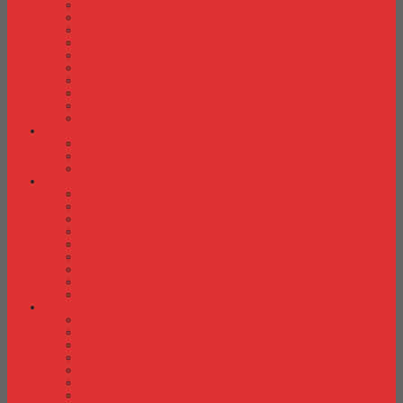
Kursi Kuliah Brother
Kursi Kuliah Chairman
Kursi Kuliah Chitose
Kursi Kuliah Donati
Kursi Kuliah Futura
Kursi Kuliah Indachi
Kursi Kuliah New Star
Kursi Kuliah Orbitrend
Kursi Kuliah Savello
Kursi Kuliah Tiger
Kursi Lipat
Kursi Lipat Chitose
Kursi Lipat Futura
Kursi Lipat New Star
Kursi Susun
Kursi Susun Chairman
Kursi Susun Chitose
Kursi Susun Donati
Kursi Susun Futura
Kursi Susun Indachi
Kursi Susun New Star
Kursi Susun Polaris
Kursi Susun Savello
Kursi Susun Tiger
Kursi Tunggu
Kursi Tunggu Chairman
Kursi Tunggu Donati
Kursi Tunggu Ichiko
Kursi Tunggu Indachi
Kursi Tunggu Savello
Kursi Tunggu Tiger
Kursi Tunggu Verona