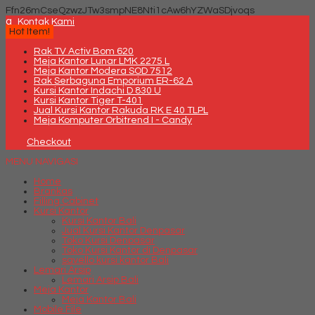
Ffn26mCseQzwzJTw3smpNE8Nti1cAw6hYZWaSDjvoqs
q
Kontak Kami
Hot Item!
Rak TV Activ Bom 620
Meja Kantor Lunar LMK 2275 L
Meja Kantor Modera SOD 7512
Rak Serbaguna Emporium ER-62 A
Kursi Kantor Indachi D 830 U
Kursi Kantor Tiger T-401
Jual Kursi Kantor Rakuda RK E 40 TLPL
Meja Komputer Orbitrend I - Candy
Checkout
MENU NAVIGASI
Home
Brankas
Filling Cabinet
Kursi Kantor
Kursi Kantor Bali
Jual Kursi Kantor Denpasar
Toko Kursi Denpasar
Toko Kursi Kantor di Denpasar
savello kursi kantor Bali
Lemari Arsip
Lemari Arsip Bali
Meja Kantor
Meja Kantor Bali
Mobile File