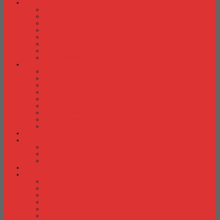
Laci Dorong
Laci Dorong Donati
Laci Dorong Expo
Laci Dorong Highpoint
Laci Dorong Indachi
Laci Dorong Modera
Laci Dorong Orbitrend
Laci Dorong Uno
Laci Dorong Vip
Lemari Arsip
Lemari Arsip Alba
Lemari Arsip Brother
Lemari Arsip Elite
Lemari Arsip Emporium
Lemari Arsip Importa
Lemari Arsip Kozure
Lemari Arsip Lion
Lemari Arsip Tiger
Lemari Arsip Vip
Lemari Arsip (Kayu)
Lemari Pakaian
Lemari Pakaian Activ
Lemari Pakaian Expo
Lemari Pakaian Orbitrend
Locker Cabinet
Meja Kantor
Meja Kantor Activ
Meja Kantor Aditech
Meja Kantor Alba
Meja Kantor Brother
Meja Kantor Euro
Meja Kantor Expo