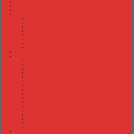
Fire Proof Cabinet
Flip Chart
Graver Furniture
Kursi Bar/ Cafe
Kursi Bar / Cafe Chairman
Kursi Bar / Cafe Subaru
Kursi Bar / Cafe Verona
Kursi Bar/ Cafe Donati
Kursi Bar/ Cafe Ergotec
Kursi Bar/ Cafe Indachi
Kursi Bar/ Cafe Savello
Kursi Bar/ Cafe Tiger
Kursi Gaming
Kursi Kantor
Kursi Kantor Ardent
Kursi Kantor Astrovis
Kursi Kantor Brother
Kursi Kantor Carrera
Kursi Kantor Chairman
Kursi Kantor Chitose
Kursi Kantor Donati
Kursi Kantor Ergotec
Kursi Kantor Importa
Kursi Kantor Indachi
Kursi Kantor Indachi Inco
Kursi Kantor Polaris
Kursi Kantor Rakuda
Kursi kantor Savello
Kursi Kantor Subaru
Kursi Kantor Tiger
Kursi Kantor Verona
Kursi Kuliah