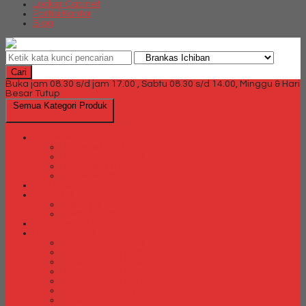
Locker Cabinet
Partisi Kantor
Blog
Cari
Buka jam 08.30 s/d jam 17.00 , Sabtu 08.30 s/d 14.00, Minggu & Hari
Besar Tutup
Semua Kategori Produk
Brankas
Brankas Chubb
Brankas Daichiban
Brankas Ichiban
Brankas Lion
Card Cabinet
Cash Box
Cash Box Daichiban
Cash Box Ichiban
Direction Cabinet
Filling Cabinet
Filling Cabinet Alba
Filling Cabinet Brother
Filling Cabinet Emporium
Filling Cabinet Kozure
Filling Cabinet Lion
Filling Cabinet Tiger
Filling Cabinet Vip