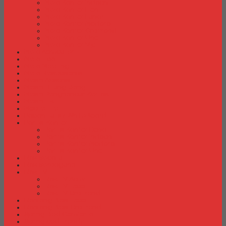
Meja Kantor Indachi
Meja Kantor Lion
Meja Kantor Lunar
Meja Kantor Modera
Meja Kantor Orbitrend
Meja Kantor Uno
Meja Kantor Vip
Meja Komputer
Meja Lipat
Meja Meeting
Meja Resepsionis
Mesin Absensi
Mesin Hitung Uang
Mesin Penghancur Kertas
Mesin Tik
Mobile File
Papan Tulis / WhiteBoard
Partisi Kantor
Partisi Kantor Donati
Partisi Kantor Indachi
Partisi Kantor Modera
Partisi Kantor Uno
Rak Sepatu
Rak Serbaguna
Rak TV
Rak TV Activ
Rak TV Expo
Rak TV Orbitrend
Ranjang Besi Expo
Ranjang Besi Orbitrend
Spring Bed Comforta
Spring bed Trendy