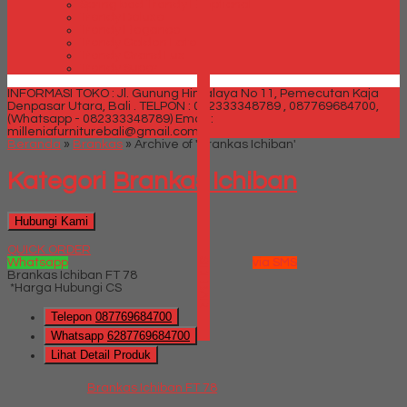
Spring bed Trendy Exeptional
Trendy Deluxe
Trendy Elegance
Trendy Golden Latex
Trendy Grand Lux
Trendy Super
INFORMASI TOKO : Jl. Gunung Himalaya No 11, Pemecutan Kaja
Denpasar Utara, Bali .
TELPON : 082333348789 , 087769684700,
(Whatsapp - 082333348789)
Email :
milleniafurniturebali@gmail.com
Beranda
»
Brankas
»
Archive of 'Brankas Ichiban'
Kategori
Brankas Ichiban
Hubungi Kami
QUICK ORDER
Whatsapp
via SMS
SIDEBAR
Brankas Ichiban FT 78
*Harga Hubungi CS
Telepon
087769684700
Whatsapp
6287769684700
Lihat Detail Produk
Brankas Ichiban FT 78