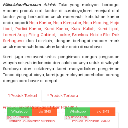
Milleniafurniture.com
Adalah
Toko yang melayani berbagai
macam produk alat kantor di surabaya,kami menjual alat
kantor yang berkualitas untuk memenuhi kebutuhan kantor
anda, seperti
Meja Kantor
,
Meja Komputer
,
Meja Meeting
,
Meja
Lipat
,
Partisi Kantor
,
Kursi Kantor
,
Kursi Kuliah
,
Kursi Lipat
,
Lemari Arsip
,
Filling Cabinet
,
Locker
,
Brankas
,
Mobile File
,
Rak
Serbaguna
dan Lain-lain, dengan berbagai macam merk
untuk memenuhi kebutuhan kantor anda di surabaya.
Kami juga melayani untuk pengiriman dengan jangkauan
wilayah seluruh indonesia dan salah satunya untuk di wilayah
Surabaya dan sekitarnya kami menyediakan pengiriman
Tanpa dipungut biaya, kami juga melayani pembelian barang
dengan cara bayar ditempat.
Produk Terkait
Produk Terbaru
Produk Terkait Brankas Ichiban HSC 80 A
Whatsapp
via SMS
Whatsapp
via SMS
QUICK ORDER
QUICK ORDER
Brankas Chubb Kasteel Mark IV
Brankas Daichiban DS 80 A