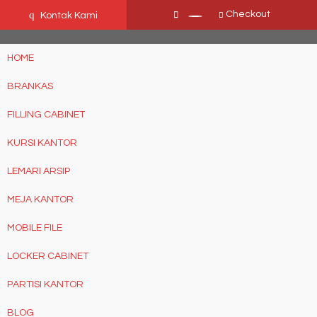
Ffn26mCseQzwzJTw3smpNE8Nti1cAw6hYZWaSDjvoqs
q
Checkout
Kontak Kami
HOME
BRANKAS
FILLING CABINET
KURSI KANTOR
LEMARI ARSIP
MEJA KANTOR
MOBILE FILE
LOCKER CABINET
PARTISI KANTOR
BLOG