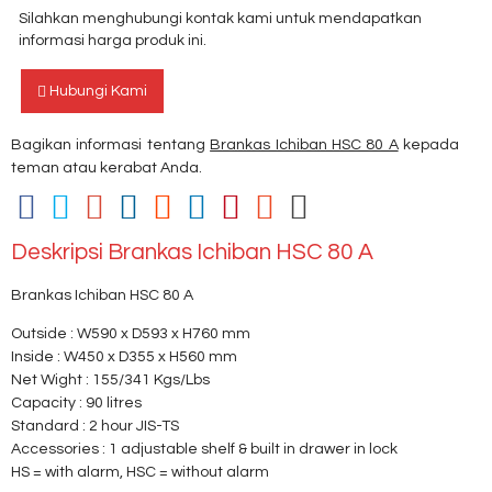
Silahkan menghubungi kontak kami untuk mendapatkan
informasi harga produk ini.
Hubungi Kami
Bagikan informasi tentang
Brankas Ichiban HSC 80 A
kepada
teman atau kerabat Anda.
Deskripsi
Brankas Ichiban HSC 80 A
Brankas Ichiban HSC 80 A
Outside : W590 x D593 x H760 mm
Inside : W450 x D355 x H560 mm
Net Wight : 155/341 Kgs/Lbs
Capacity : 90 litres
Standard : 2 hour JIS-TS
Accessories : 1 adjustable shelf & built in drawer in lock
HS = with alarm, HSC = without alarm