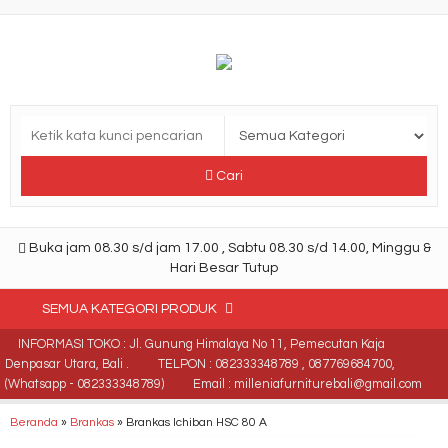
Cari
Buka jam 08.30 s/d jam 17.00 , Sabtu 08.30 s/d 14.00, Minggu &
Hari Besar Tutup
SEMUA KATEGORI PRODUK
INFORMASI TOKO : Jl. Gunung Himalaya No 11, Pemecutan Kaja
Denpasar Utara, Bali .
TELPON : 082333348789 , 087769684700,
(Whatsapp - 082333348789)
Email : milleniafurniturebali@gmail.com
Beranda
»
Brankas
»
Brankas Ichiban HSC 80 A