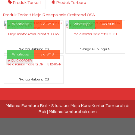
Produk Terkait
Produk Terbaru
Produk Terkait Meja Resepsionis Orbitrend OSA
Whatsapp
via SMS
Whatsapp
via SMS
QUICK ORDER
QUICK ORDER
Meja Kantor Activ Galant MTO 122
Meja Kantor Galant MTO 161
*Harga Hubungi CS
*Harga Hubungi CS
Whatsapp
via SMS
QUICK ORDER
Meja Kantor Modera DRT 1812-05-R
*Harga Hubungi CS
Millenia Furniture Bali - Situs Jual Meja Kursi Kantor Termurah di
Bali | Milleniafurniturebali.com