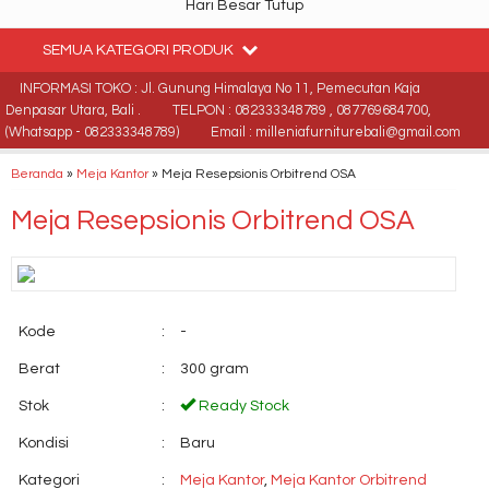
Hari Besar Tutup
SEMUA KATEGORI PRODUK
INFORMASI TOKO : Jl. Gunung Himalaya No 11, Pemecutan Kaja
Denpasar Utara, Bali .
TELPON : 082333348789 , 087769684700,
(Whatsapp - 082333348789)
Email : milleniafurniturebali@gmail.com
Beranda
»
Meja Kantor
»
Meja Resepsionis Orbitrend OSA
Meja Resepsionis Orbitrend OSA
Kode
:
-
Berat
:
300 gram
Stok
:
Ready Stock
Kondisi
:
Baru
Kategori
:
Meja Kantor
,
Meja Kantor Orbitrend