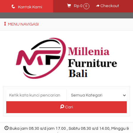
Ffn26mCseQzwzJTw3smpNE8Nti1cAw6hYZWaSDjvoqs
q
Rp 0
Checkout
0
Kontak Kami
MENU NAVIGASI
Cari
Buka jam 08.30 s/d jam 17.00 , Sabtu 08.30 s/d 14.00, Minggu &