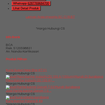
Whatsapp
6287769684700
Lihat Detail Produk
Lemari Arsip Importa SC-C18 BT
*Harga Hubungi CS
Info Bank
BCA
Rek.
5120598831
An. Nanda Kartikasari
Produk Pilihan
Kursi Susun New Star KT 01
*Harga Hubungi CS
Meja Kantor Indachi DD 150 A (....
*Harga Hubungi CS
Jual Partisi kantor Donati T 0....
*Harga Hubungi CS
Kursi Kantor Polaris B 49
*Harga Hubungi CS