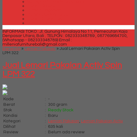
Spring bed Trendy Exeptional
Trendy Deluxe
Trendy Elegance
Trendy Golden Latex
Trendy Grand Lux
Trendy Super
INFORMASI TOKO : Jl. Gunung Himalaya No 11, Pemecutan Kaja
Denpasar Utara, Bali .
TELPON : 082333348789 , 087769684700,
(Whatsapp - 082333348789)
Email :
milleniafurniturebali@gmail.com
Beranda
»
Lemari Pakaian
»
Jual Lemari Pakaian Activ Spin
LPM 322
Jual Lemari Pakaian Activ Spin
LPM 322
Kode
:
-
Berat
:
300 gram
Stok
:
Ready Stock
Kondisi
:
Baru
Kategori
:
Lemari Pakaian
,
Lemari Pakaian Activ
Dilihat
:
635 kali
Review
:
Belum ada review