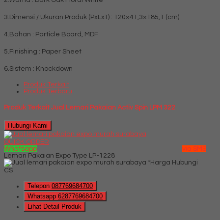
2.Warna : Dark Oak Floral White
3.Dimensi / Ukuran Produk (PxLxT) : 120×41,3×185,1 (cm)
4.Bahan : Particle Board, MDF
5.Finishing : Paper Sheet
6.Sistem : Knockdown
Produk Terkait
Produk Terbaru
Produk Terkait Jual Lemari Pakaian Activ Spin LPM 322
Hubungi Kami
QUICK ORDER
Whatsapp
via SMS
Lemari Pakaian Expo Type LP-1228
*Harga Hubungi
CS
Telepon
087769684700
Whatsapp
6287769684700
Lihat Detail Produk