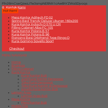
Ffn26mCseQzwzJTw3smpNE8Nti1cAw6hYZWaSDjvoqs
q
Kontak Kami
Hot Item!
Meja Kantor Aditech FD 02
Spring Bed Trendy Deluxe Ukuran 160x200
Kursi Kantor Indachi D 570 U CR
Filling Cabinet Alba FC 105
Kursi Kantor Polaris B 57
Kursi Kantor Polaris B 96
Ranjang Besi Orbitrend Type Ringo D
Kursi Gaming Savello Sport
Checkout
MENU NAVIGASI
Home
Brankas
Filling Cabinet
Kursi Kantor
Kursi Kantor Bali
Jual Kursi Kantor Denpasar
Toko Kursi Denpasar
Toko Kursi Kantor di Denpasar
savello kursi kantor Bali
Lemari Arsip
Lemari Arsip Bali
Meja Kantor
Meja Kantor Bali
Mobile File