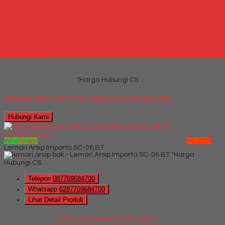
Telepon
087769684700
Whatsapp
6287769684700
Lihat Detail Produk
Jual Lemari Pakaian Activ Jazz LP 201
*Harga Hubungi CS
Mungkin Anda tertarik dengan produk terbaru kami
Hubungi Kami
QUICK ORDER
Whatsapp
via SMS
Lemari Arsip Importa SC-06 BT
*Harga
Hubungi CS
Telepon
087769684700
Whatsapp
6287769684700
Lihat Detail Produk
Lemari Arsip Importa SC-06 BT