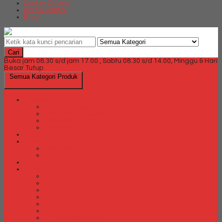
Locker Cabinet
Partisi Kantor
Blog
Cari
Buka jam 08.30 s/d jam 17.00 , Sabtu 08.30 s/d 14.00, Minggu & Hari
Besar Tutup
Semua Kategori Produk
Brankas
Brankas Chubb
Brankas Daichiban
Brankas Ichiban
Brankas Lion
Card Cabinet
Cash Box
Cash Box Daichiban
Cash Box Ichiban
Direction Cabinet
Filling Cabinet
Filling Cabinet Alba
Filling Cabinet Brother
Filling Cabinet Emporium
Filling Cabinet Kozure
Filling Cabinet Lion
Filling Cabinet Tiger
Filling Cabinet Vip