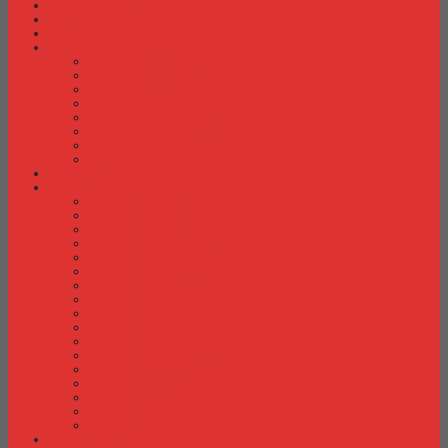
Fire Proof Cabinet
Flip Chart
Graver Furniture
Kursi Bar/ Cafe
Kursi Bar / Cafe Chairman
Kursi Bar / Cafe Subaru
Kursi Bar / Cafe Verona
Kursi Bar/ Cafe Donati
Kursi Bar/ Cafe Ergotec
Kursi Bar/ Cafe Indachi
Kursi Bar/ Cafe Savello
Kursi Bar/ Cafe Tiger
Kursi Gaming
Kursi Kantor
Kursi Kantor Ardent
Kursi Kantor Astrovis
Kursi Kantor Brother
Kursi Kantor Carrera
Kursi Kantor Chairman
Kursi Kantor Chitose
Kursi Kantor Donati
Kursi Kantor Ergotec
Kursi Kantor Importa
Kursi Kantor Indachi
Kursi Kantor Indachi Inco
Kursi Kantor Polaris
Kursi Kantor Rakuda
Kursi kantor Savello
Kursi Kantor Subaru
Kursi Kantor Tiger
Kursi Kantor Verona
Kursi Kuliah