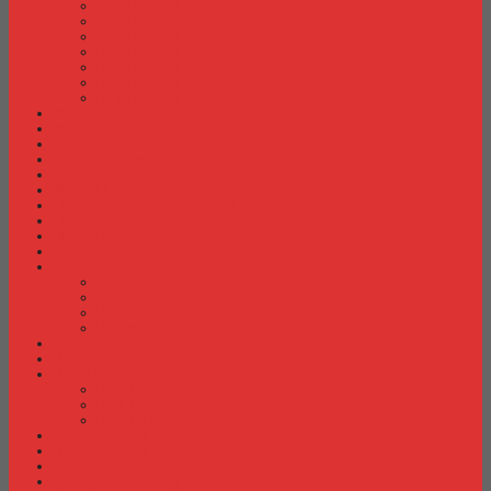
Meja Kantor Indachi
Meja Kantor Lion
Meja Kantor Lunar
Meja Kantor Modera
Meja Kantor Orbitrend
Meja Kantor Uno
Meja Kantor Vip
Meja Komputer
Meja Lipat
Meja Meeting
Meja Resepsionis
Mesin Absensi
Mesin Hitung Uang
Mesin Penghancur Kertas
Mesin Tik
Mobile File
Papan Tulis / WhiteBoard
Partisi Kantor
Partisi Kantor Donati
Partisi Kantor Indachi
Partisi Kantor Modera
Partisi Kantor Uno
Rak Sepatu
Rak Serbaguna
Rak TV
Rak TV Activ
Rak TV Expo
Rak TV Orbitrend
Ranjang Besi Expo
Ranjang Besi Orbitrend
Spring Bed Comforta
Spring bed Trendy