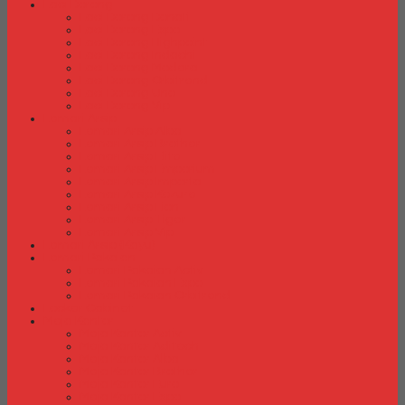
Laci Dorong
Laci Dorong Donati
Laci Dorong Expo
Laci Dorong Highpoint
Laci Dorong Indachi
Laci Dorong Modera
Laci Dorong Orbitrend
Laci Dorong Uno
Laci Dorong Vip
Lemari Arsip
Lemari Arsip Alba
Lemari Arsip Brother
Lemari Arsip Elite
Lemari Arsip Emporium
Lemari Arsip Importa
Lemari Arsip Kozure
Lemari Arsip Lion
Lemari Arsip Tiger
Lemari Arsip Vip
Lemari Arsip (Kayu)
Lemari Pakaian
Lemari Pakaian Activ
Lemari Pakaian Expo
Lemari Pakaian Orbitrend
Locker Cabinet
Meja Kantor
Meja Kantor Activ
Meja Kantor Aditech
Meja Kantor Alba
Meja Kantor Brother
Meja Kantor Euro
Meja Kantor Expo