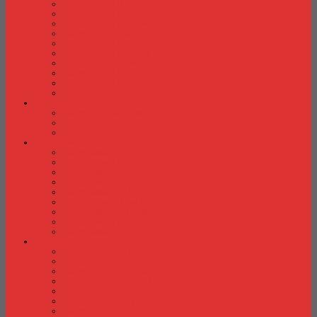
Kursi Kuliah Brother
Kursi Kuliah Chairman
Kursi Kuliah Chitose
Kursi Kuliah Donati
Kursi Kuliah Futura
Kursi Kuliah Indachi
Kursi Kuliah New Star
Kursi Kuliah Orbitrend
Kursi Kuliah Savello
Kursi Kuliah Tiger
Kursi Lipat
Kursi Lipat Chitose
Kursi Lipat Futura
Kursi Lipat New Star
Kursi Susun
Kursi Susun Chairman
Kursi Susun Chitose
Kursi Susun Donati
Kursi Susun Futura
Kursi Susun Indachi
Kursi Susun New Star
Kursi Susun Polaris
Kursi Susun Savello
Kursi Susun Tiger
Kursi Tunggu
Kursi Tunggu Chairman
Kursi Tunggu Donati
Kursi Tunggu Ichiko
Kursi Tunggu Indachi
Kursi Tunggu Savello
Kursi Tunggu Tiger
Kursi Tunggu Verona