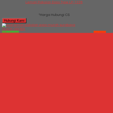
Lemari Pakaian Expo Type LP-1228
*Harga Hubungi CS
Hubungi Kami
QUICK ORDER
Whatsapp
via SMS
Lemari Pakaian Expo Type LP-2102
*Harga Hubungi
CS
Telepon
087769684700
Whatsapp
6287769684700
Lihat Detail Produk
Lemari Pakaian Expo Type LP-2102
*Harga Hubungi CS
Hubungi Kami
QUICK ORDER
Whatsapp
via SMS
Jual Lemari Pakaian Activ Jazz LP 201
*Harga Hubungi CS