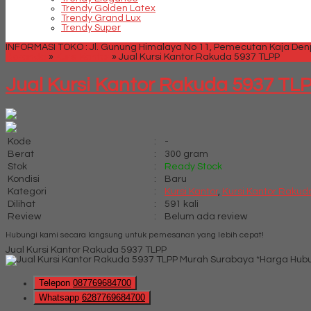
Trendy Golden Latex
Trendy Grand Lux
Trendy Super
INFORMASI TOKO : Jl. Gunung Himalaya No 11, Pemecutan Kaja Denpa
Beranda
»
Kursi Kantor
»
Jual Kursi Kantor Rakuda 5937 TLPP
Jual Kursi Kantor Rakuda 5937 TL
Kode
:
-
Berat
:
300 gram
Stok
:
Ready Stock
Kondisi
:
Baru
Kategori
:
Kursi Kantor
,
Kursi Kantor Rakud
Dilihat
:
591 kali
Review
:
Belum ada review
Hubungi kami secara langsung untuk pemesanan yang lebih cepat!
Jual Kursi Kantor Rakuda 5937 TLPP
*Harga Hubu
Telepon
087769684700
Whatsapp
6287769684700