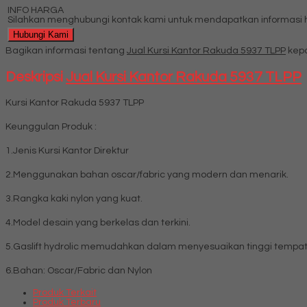
INFO HARGA
Silahkan menghubungi kontak kami untuk mendapatkan informasi ha
Hubungi Kami
Bagikan informasi tentang
Jual Kursi Kantor Rakuda 5937 TLPP
kepa
Deskripsi
Jual Kursi Kantor Rakuda 5937 TLPP
Kursi Kantor Rakuda 5937 TLPP
Keunggulan Produk :
1.Jenis Kursi Kantor Direktur
2.Menggunakan bahan oscar/fabric yang modern dan menarik.
3.Rangka kaki nylon yang kuat.
4.Model desain yang berkelas dan terkini.
5.Gaslift hydrolic memudahkan dalam menyesuaikan tinggi tempat
6.Bahan: Oscar/Fabric dan Nylon
Produk Terkait
Produk Terbaru