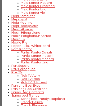
Meja Kantor Modera
Meja Kantor Orbitrend
Meja Kantor Uno
Meja Kantor Vip
Meja Komputer
Meja Lipat
Meja Meeting
Meja Resepsionis
Mesin Absensi
Mesin Hitung Uang
Mesin Penghancur Kertas
Mesin Tik
Mobile File
Papan Tulis / WhiteBoard
Partisi Kantor
Partisi Kantor Donati
Partisi Kantor Indachi
Partisi Kantor Modera
Partisi Kantor Uno
Rak Sepatu
Rak Serbaguna
Rak TV
Rak TV Activ
Rak TV Expo
Rak TV Orbitrend
Ranjang Besi Expo
Ranjang Besi Orbitrend
Spring Bed Comforta
Spring bed Trendy
Spring bed Trendy Exeptional
Trendy Deluxe
Trendy Elegance