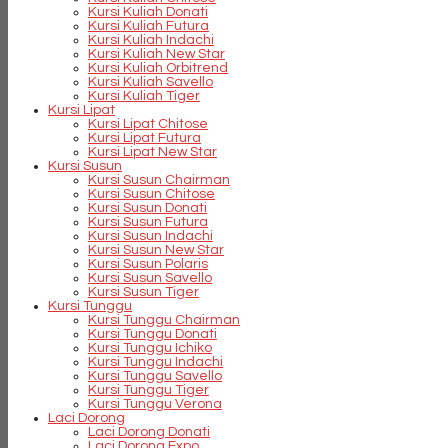
Kursi Kuliah Donati
Kursi Kuliah Futura
Kursi Kuliah Indachi
Kursi Kuliah New Star
Kursi Kuliah Orbitrend
Kursi Kuliah Savello
Kursi Kuliah Tiger
Kursi Lipat
Kursi Lipat Chitose
Kursi Lipat Futura
Kursi Lipat New Star
Kursi Susun
Kursi Susun Chairman
Kursi Susun Chitose
Kursi Susun Donati
Kursi Susun Futura
Kursi Susun Indachi
Kursi Susun New Star
Kursi Susun Polaris
Kursi Susun Savello
Kursi Susun Tiger
Kursi Tunggu
Kursi Tunggu Chairman
Kursi Tunggu Donati
Kursi Tunggu Ichiko
Kursi Tunggu Indachi
Kursi Tunggu Savello
Kursi Tunggu Tiger
Kursi Tunggu Verona
Laci Dorong
Laci Dorong Donati
Laci Dorong Expo