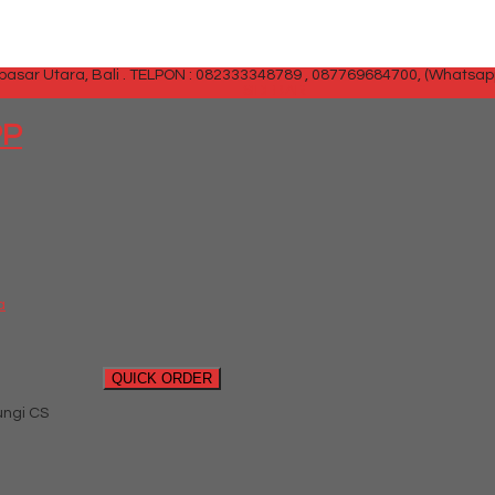
sar Utara, Bali .
TELPON : 082333348789 , 087769684700, (Whatsap
SIDEBAR
PP
a
QUICK ORDER
ngi CS