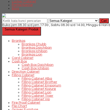
Locker Cabinet
Partisi Kantor
Blog
Cari
Buka jam 08.30 s/d jam 17.00 , Sabtu 08.30 s/d 14.00, Minggu & Hari
Semua Kategori Produk
Brankas
Brankas Chubb
Brankas Daichiban
Brankas Ichiban
Brankas Lion
Card Cabinet
Cash Box
Cash Box Daichiban
Cash Box Ichiban
Direction Cabinet
Filling Cabinet
Filling Cabinet Alba
Filling Cabinet Brother
Filling Cabinet Emporium
Filling Cabinet Kozure
Filling Cabinet Lion
Filling Cabinet Tiger
Filling Cabinet Vip
Fire Proof Cabinet
Flip Chart
Graver Furniture