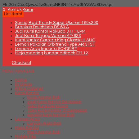
Ffn26mCseQzwzJTw3smpNE8Nti1cAw6hYZWaSDjvoqs
q
Kontak Kami
Hot Item!
Spring Bed Trendy Super Ukuran 180x200
Brankas Daichiban DS 60 A
Jual Kursi Kantor Rakuda 311 TLPM
Jual Kursi Tunggu Verona KT-623
Kursi Kantor Carrera King Classic III AUC
Lemari Pakaian Orbitrend Type AR 3151
Lemari Arsip Importa SC-D8 BT
Meja meeting bundar Aditech FM 12
Checkout
MENU NAVIGASI
Home
Brankas
Filling Cabinet
Kursi Kantor
Kursi Kantor Bali
Jual Kursi Kantor Denpasar
Toko Kursi Denpasar
Toko Kursi Kantor di Denpasar
savello kursi kantor Bali
Lemari Arsip
Lemari Arsip Bali
Meja Kantor
Meja Kantor Bali
Mobile File