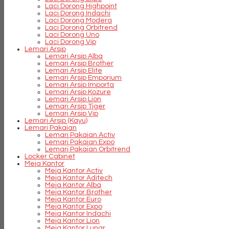
Laci Dorong Highpoint
Laci Dorong Indachi
Laci Dorong Modera
Laci Dorong Orbitrend
Laci Dorong Uno
Laci Dorong Vip
Lemari Arsip
Lemari Arsip Alba
Lemari Arsip Brother
Lemari Arsip Elite
Lemari Arsip Emporium
Lemari Arsip Importa
Lemari Arsip Kozure
Lemari Arsip Lion
Lemari Arsip Tiger
Lemari Arsip Vip
Lemari Arsip (Kayu)
Lemari Pakaian
Lemari Pakaian Activ
Lemari Pakaian Expo
Lemari Pakaian Orbitrend
Locker Cabinet
Meja Kantor
Meja Kantor Activ
Meja Kantor Aditech
Meja Kantor Alba
Meja Kantor Brother
Meja Kantor Euro
Meja Kantor Expo
Meja Kantor Indachi
Meja Kantor Lion
Meja Kantor Lunar