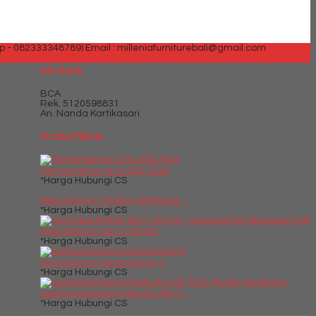
p - 082333348789)
Email : milleniafurniturebali@gmail.com
Info Bank
BCA
Rek.
5120598831
An. Nanda Kartikasari
Produk Pilihan
Partisi Kantor Uno UOD 7033
*Harga Hubungi CS
Meja Kantor 1/2 Biro Orbitrend....
*Harga Hubungi CS
Meja Kantor Lion L 106 CD
*Harga Hubungi CS
Kursi Kantor Carrera King 4
*Harga Hubungi CS
Jual Kursi Kantor Rakuda 330 T....
*Harga Hubungi CS