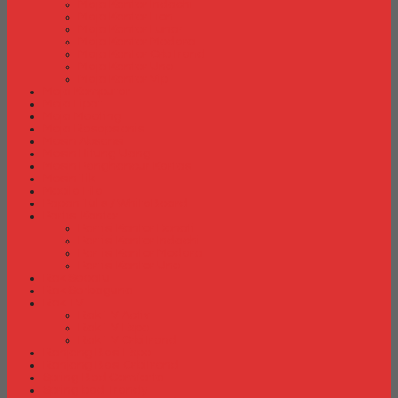
Meja Kantor Indachi
Meja Kantor Lion
Meja Kantor Lunar
Meja Kantor Modera
Meja Kantor Orbitrend
Meja Kantor Uno
Meja Kantor Vip
Meja Komputer
Meja Lipat
Meja Meeting
Meja Resepsionis
Mesin Absensi
Mesin Hitung Uang
Mesin Penghancur Kertas
Mesin Tik
Mobile File
Papan Tulis / WhiteBoard
Partisi Kantor
Partisi Kantor Donati
Partisi Kantor Indachi
Partisi Kantor Modera
Partisi Kantor Uno
Rak Sepatu
Rak Serbaguna
Rak TV
Rak TV Activ
Rak TV Expo
Rak TV Orbitrend
Ranjang Besi Expo
Ranjang Besi Orbitrend
Spring Bed Comforta
Spring bed Trendy