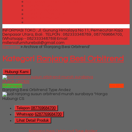
Spring bed Trendy Exeptional
Trendy Deluxe
Trendy Elegance
Trendy Golden Latex
Trendy Grand Lux
Trendy Super
INFORMASI TOKO : Jl. Gunung Himalaya No 11, Pemecutan Kaja
Denpasar Utara, Bali .
TELPON : 082333348789 , 087769684700,
(Whatsapp - 082333348789)
Email :
milleniafurniturebali@gmail.com
Beranda
»
Archive of 'Ranjang Besi Orbitrend'
Kategori
Ranjang Besi Orbitrend
Hubungi Kami
QUICK ORDER
Whatsapp
via SMS
Ranjang Besi Orbitrend Type Andez
*Harga
Hubungi CS
Telepon
087769684700
Whatsapp
6287769684700
Lihat Detail Produk
Ranjang Besi Orbitrend Type Andez