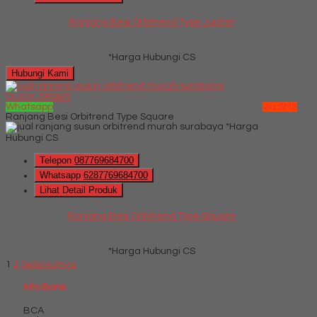
Ranjang Besi Orbitrend Type Jupiter
*Harga Hubungi CS
Hubungi Kami
QUICK ORDER
Whatsapp
via SMS
Ranjang Besi Orbitrend Type Square
*Harga
Hubungi CS
Telepon
087769684700
Whatsapp
6287769684700
Lihat Detail Produk
Ranjang Besi Orbitrend Type Square
*Harga Hubungi CS
1
2
Selanjutnya
Info Bank
BCA