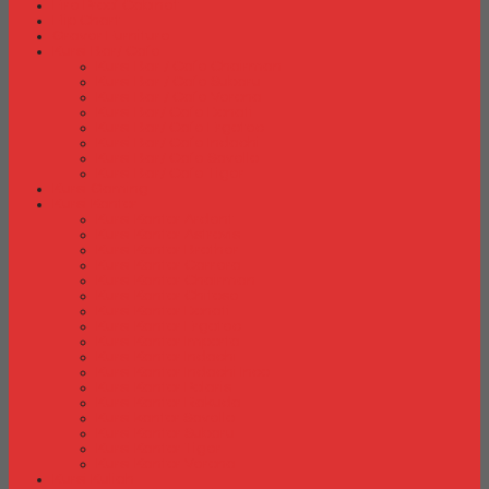
Fire Proof Cabinet
Flip Chart
Graver Furniture
Kursi Bar/ Cafe
Kursi Bar / Cafe Chairman
Kursi Bar / Cafe Subaru
Kursi Bar / Cafe Verona
Kursi Bar/ Cafe Donati
Kursi Bar/ Cafe Ergotec
Kursi Bar/ Cafe Indachi
Kursi Bar/ Cafe Savello
Kursi Bar/ Cafe Tiger
Kursi Gaming
Kursi Kantor
Kursi Kantor Ardent
Kursi Kantor Astrovis
Kursi Kantor Brother
Kursi Kantor Carrera
Kursi Kantor Chairman
Kursi Kantor Chitose
Kursi Kantor Donati
Kursi Kantor Ergotec
Kursi Kantor Importa
Kursi Kantor Indachi
Kursi Kantor Indachi Inco
Kursi Kantor Polaris
Kursi Kantor Rakuda
Kursi kantor Savello
Kursi Kantor Subaru
Kursi Kantor Tiger
Kursi Kantor Verona
Kursi Kuliah