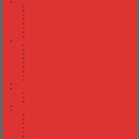
Laci Dorong
Laci Dorong Donati
Laci Dorong Expo
Laci Dorong Highpoint
Laci Dorong Indachi
Laci Dorong Modera
Laci Dorong Orbitrend
Laci Dorong Uno
Laci Dorong Vip
Lemari Arsip
Lemari Arsip Alba
Lemari Arsip Brother
Lemari Arsip Elite
Lemari Arsip Emporium
Lemari Arsip Importa
Lemari Arsip Kozure
Lemari Arsip Lion
Lemari Arsip Tiger
Lemari Arsip Vip
Lemari Arsip (Kayu)
Lemari Pakaian
Lemari Pakaian Activ
Lemari Pakaian Expo
Lemari Pakaian Orbitrend
Locker Cabinet
Meja Kantor
Meja Kantor Activ
Meja Kantor Aditech
Meja Kantor Alba
Meja Kantor Brother
Meja Kantor Euro
Meja Kantor Expo