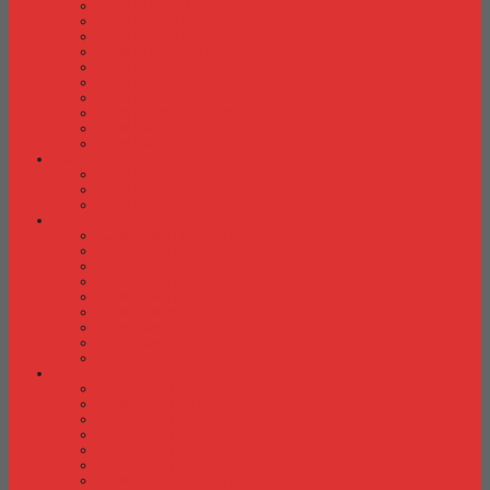
Kursi Kuliah Brother
Kursi Kuliah Chairman
Kursi Kuliah Chitose
Kursi Kuliah Donati
Kursi Kuliah Futura
Kursi Kuliah Indachi
Kursi Kuliah New Star
Kursi Kuliah Orbitrend
Kursi Kuliah Savello
Kursi Kuliah Tiger
Kursi Lipat
Kursi Lipat Chitose
Kursi Lipat Futura
Kursi Lipat New Star
Kursi Susun
Kursi Susun Chairman
Kursi Susun Chitose
Kursi Susun Donati
Kursi Susun Futura
Kursi Susun Indachi
Kursi Susun New Star
Kursi Susun Polaris
Kursi Susun Savello
Kursi Susun Tiger
Kursi Tunggu
Kursi Tunggu Chairman
Kursi Tunggu Donati
Kursi Tunggu Ichiko
Kursi Tunggu Indachi
Kursi Tunggu Savello
Kursi Tunggu Tiger
Kursi Tunggu Verona