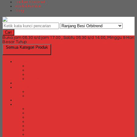
Locker Cabinet
Partisi Kantor
Blog
Cari
Buka jam 08.30 s/d jam 17.00 , Sabtu 08.30 s/d 14.00, Minggu & Hari
Besar Tutup
Semua Kategori Produk
Brankas
Brankas Chubb
Brankas Daichiban
Brankas Ichiban
Brankas Lion
Card Cabinet
Cash Box
Cash Box Daichiban
Cash Box Ichiban
Direction Cabinet
Filling Cabinet
Filling Cabinet Alba
Filling Cabinet Brother
Filling Cabinet Emporium
Filling Cabinet Kozure
Filling Cabinet Lion
Filling Cabinet Tiger
Filling Cabinet Vip