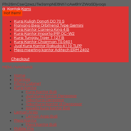
Ffn26mCseQzwzJTw3smpNE8Nti1cAw6hYZWaSDjvoqs
q
Kontak Kami
Hot Item!
Kursi Kuliah Donati DO 70 S
Ranjang Besi Orbitrend Type Gemini
Kursi Kantor Carrera King 4 B
Kursi Kantor Importa IMP OC-W2
Kursi Tunggu Tiger T 127 B
Kursi Kantor Chairman TS 0401
Jual Kursi Kantor Rakuda 4110 TLPP
Meja meeting kantor Aditech ERM 2402
Checkout
MENU NAVIGASI
Home
Brankas
Filling Cabinet
Kursi Kantor
Kursi Kantor Bali
Jual Kursi Kantor Denpasar
Toko Kursi Denpasar
Toko Kursi Kantor di Denpasar
savello kursi kantor Bali
Lemari Arsip
Lemari Arsip Bali
Meja Kantor
Meja Kantor Bali
Mobile File