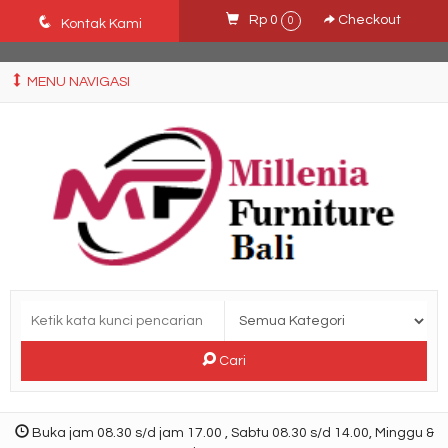
Ffn26mCseQzwzJTw3smpNE8Nti1cAw6hYZWaSDjvoqs
q
Rp 0
Checkout
0
Kontak Kami
MENU NAVIGASI
Cari
Buka jam 08.30 s/d jam 17.00 , Sabtu 08.30 s/d 14.00, Minggu &