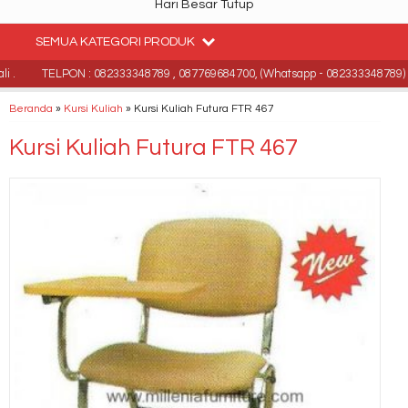
Hari Besar Tutup
SEMUA KATEGORI PRODUK
 .
TELPON : 082333348789 , 087769684700, (Whatsapp - 082333348789)
Beranda
»
Kursi Kuliah
»
Kursi Kuliah Futura FTR 467
Kursi Kuliah Futura FTR 467