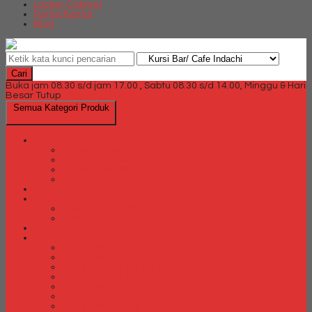
Locker Cabinet
Partisi Kantor
Blog
Cari
Buka jam 08.30 s/d jam 17.00 , Sabtu 08.30 s/d 14.00, Minggu & Hari
Besar Tutup
Semua Kategori Produk
Brankas
Brankas Chubb
Brankas Daichiban
Brankas Ichiban
Brankas Lion
Card Cabinet
Cash Box
Cash Box Daichiban
Cash Box Ichiban
Direction Cabinet
Filling Cabinet
Filling Cabinet Alba
Filling Cabinet Brother
Filling Cabinet Emporium
Filling Cabinet Kozure
Filling Cabinet Lion
Filling Cabinet Tiger
Filling Cabinet Vip