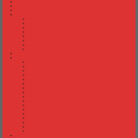
Fire Proof Cabinet
Flip Chart
Graver Furniture
Kursi Bar/ Cafe
Kursi Bar / Cafe Chairman
Kursi Bar / Cafe Subaru
Kursi Bar / Cafe Verona
Kursi Bar/ Cafe Donati
Kursi Bar/ Cafe Ergotec
Kursi Bar/ Cafe Indachi
Kursi Bar/ Cafe Savello
Kursi Bar/ Cafe Tiger
Kursi Gaming
Kursi Kantor
Kursi Kantor Ardent
Kursi Kantor Astrovis
Kursi Kantor Brother
Kursi Kantor Carrera
Kursi Kantor Chairman
Kursi Kantor Chitose
Kursi Kantor Donati
Kursi Kantor Ergotec
Kursi Kantor Importa
Kursi Kantor Indachi
Kursi Kantor Indachi Inco
Kursi Kantor Polaris
Kursi Kantor Rakuda
Kursi kantor Savello
Kursi Kantor Subaru
Kursi Kantor Tiger
Kursi Kantor Verona
Kursi Kuliah