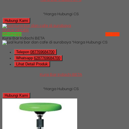
*Harga Hubungi CS
Hubungi Kami
QUICK ORDER
Whatsapp
via SMS
Kursi Bar Indachi BETA
*Harga Hubungi CS
Telepon
087769684700
Whatsapp
6287769684700
Lihat Detail Produk
Kursi Bar Indachi BETA
*Harga Hubungi CS
Hubungi Kami