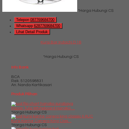
*Harga Hubungi CS
Telepon
087769684700
Whatsapp
6287769684700
Lihat Detail Produk
Kursi Bar Indachi D 16
*Harga Hubungi CS
Info Bank
BCA
Rek.
5120598831
An. Nanda Kartikasari
Produk Pilihan
Papan Tulis Whiteboard Hanako ....
*Harga Hubungi CS
Kursi Kantor Carrera King Clas....
*Harga Hubungi CS