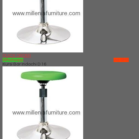
QUICK ORDER
Whatsapp
via SMS
Kursi Bar Indachi D 16