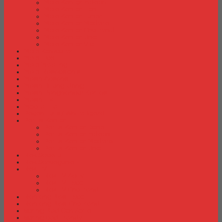
Meja Kantor Indachi
Meja Kantor Lion
Meja Kantor Lunar
Meja Kantor Modera
Meja Kantor Orbitrend
Meja Kantor Uno
Meja Kantor Vip
Meja Komputer
Meja Lipat
Meja Meeting
Meja Resepsionis
Mesin Absensi
Mesin Hitung Uang
Mesin Penghancur Kertas
Mesin Tik
Mobile File
Papan Tulis / WhiteBoard
Partisi Kantor
Partisi Kantor Donati
Partisi Kantor Indachi
Partisi Kantor Modera
Partisi Kantor Uno
Rak Sepatu
Rak Serbaguna
Rak TV
Rak TV Activ
Rak TV Expo
Rak TV Orbitrend
Ranjang Besi Expo
Ranjang Besi Orbitrend
Spring Bed Comforta
Spring bed Trendy