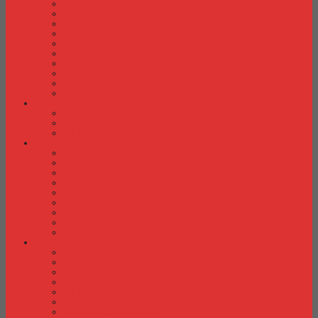
Kursi Kuliah Brother
Kursi Kuliah Chairman
Kursi Kuliah Chitose
Kursi Kuliah Donati
Kursi Kuliah Futura
Kursi Kuliah Indachi
Kursi Kuliah New Star
Kursi Kuliah Orbitrend
Kursi Kuliah Savello
Kursi Kuliah Tiger
Kursi Lipat
Kursi Lipat Chitose
Kursi Lipat Futura
Kursi Lipat New Star
Kursi Susun
Kursi Susun Chairman
Kursi Susun Chitose
Kursi Susun Donati
Kursi Susun Futura
Kursi Susun Indachi
Kursi Susun New Star
Kursi Susun Polaris
Kursi Susun Savello
Kursi Susun Tiger
Kursi Tunggu
Kursi Tunggu Chairman
Kursi Tunggu Donati
Kursi Tunggu Ichiko
Kursi Tunggu Indachi
Kursi Tunggu Savello
Kursi Tunggu Tiger
Kursi Tunggu Verona