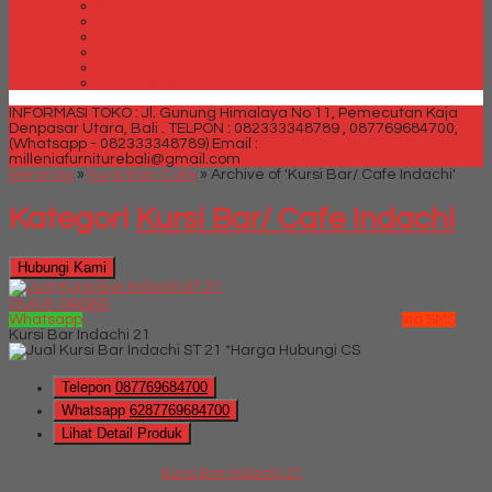
Spring bed Trendy Exeptional
Trendy Deluxe
Trendy Elegance
Trendy Golden Latex
Trendy Grand Lux
Trendy Super
INFORMASI TOKO : Jl. Gunung Himalaya No 11, Pemecutan Kaja
Denpasar Utara, Bali .
TELPON : 082333348789 , 087769684700,
(Whatsapp - 082333348789)
Email :
milleniafurniturebali@gmail.com
Beranda
»
Kursi Bar/ Cafe
»
Archive of 'Kursi Bar/ Cafe Indachi'
Kategori
Kursi Bar/ Cafe Indachi
Hubungi Kami
QUICK ORDER
Whatsapp
via SMS
Kursi Bar Indachi 21
*Harga Hubungi CS
Telepon
087769684700
Whatsapp
6287769684700
Lihat Detail Produk
Kursi Bar Indachi 21