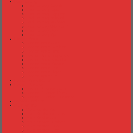
Laci Dorong
Laci Dorong Donati
Laci Dorong Expo
Laci Dorong Highpoint
Laci Dorong Indachi
Laci Dorong Modera
Laci Dorong Orbitrend
Laci Dorong Uno
Laci Dorong Vip
Lemari Arsip
Lemari Arsip Alba
Lemari Arsip Brother
Lemari Arsip Elite
Lemari Arsip Emporium
Lemari Arsip Importa
Lemari Arsip Kozure
Lemari Arsip Lion
Lemari Arsip Tiger
Lemari Arsip Vip
Lemari Arsip (Kayu)
Lemari Pakaian
Lemari Pakaian Activ
Lemari Pakaian Expo
Lemari Pakaian Orbitrend
Locker Cabinet
Meja Kantor
Meja Kantor Activ
Meja Kantor Aditech
Meja Kantor Alba
Meja Kantor Brother
Meja Kantor Euro
Meja Kantor Expo