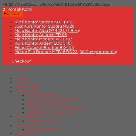
Ffn26mCseQzwzJTw3smpNE8Nti1cAw6hYZWaSDjvoqs
q
Kontak Kami
Hot Item!
Kursi Kantor Verona KD 113 TL
Jual Kursi kantor Subaru MS 20
Meja Kantor Alba DP 402 L (1 Biro)
Meja Kantor Aditech FR 06
Meja Kantor Modera VOD 187
Kursi Kantor Ardent ECO 5101
Filling Cabinet Brother BX-104
Mobile File Brother MFB-6 BS 22 (30 Compartments)
Checkout
MENU NAVIGASI
Home
Brankas
Filling Cabinet
Kursi Kantor
Kursi Kantor Bali
Jual Kursi Kantor Denpasar
Toko Kursi Denpasar
Toko Kursi Kantor di Denpasar
savello kursi kantor Bali
Lemari Arsip
Lemari Arsip Bali
Meja Kantor
Meja Kantor Bali
Mobile File