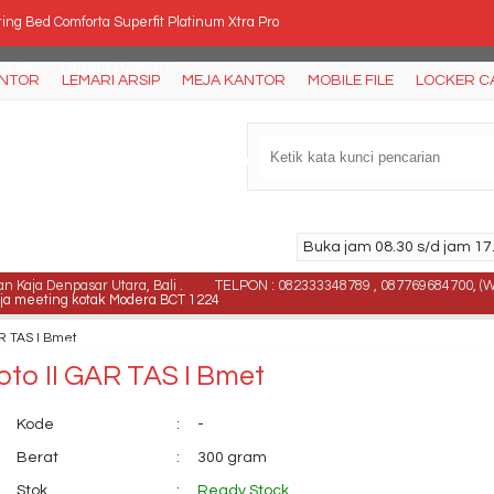
ing Bed Comforta Superfit Platinum Xtra Pro
rsi Kantor Carrera Mesh 109
ANTOR
LEMARI ARSIP
MEJA KANTOR
MOBILE FILE
LOCKER C
rsi Kantor Chairman MC 1903
ja Rapat Oval Indachi DMT 113 PF (240cm)
an Tulis Whiteboard Hanako 90 x 120 Single Face....
Buka jam 08.30 s/d jam 17.
rsi Kantor Verona KD-1078-TC
 Kaja Denpasar Utara, Bali .
TELPON : 082333348789 , 087769684700, (
ja meeting kotak Modera BCT 1224
AR TAS I Bmet
rsi Susun Futura FTR 405
oto II GAR TAS I Bmet
Kode
:
-
Berat
:
300 gram
Stok
:
Ready Stock