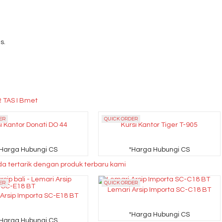
s.
R TAS I Bmet
ER
QUICK ORDER
i Kantor Donati DO 44
Kursi Kantor Tiger T-905
*Harga Hubungi CS
*Harga Hubungi CS
a tertarik dengan produk terbaru kami
ER
QUICK ORDER
Lemari Arsip Importa SC-C18 BT
Arsip Importa SC-E18 BT
*Harga Hubungi CS
*Harga Hubungi CS