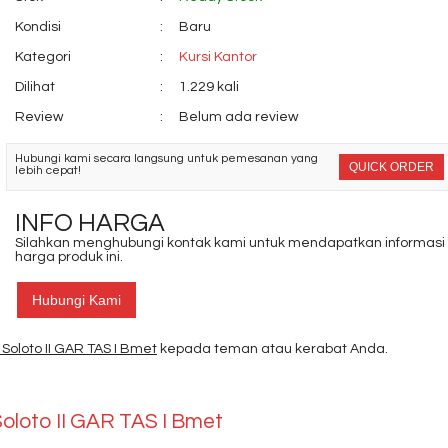
Kondisi
:
Baru
Kategori
:
Kursi Kantor
Dilihat
:
1.229 kali
Review
:
Belum ada review
Hubungi kami secara langsung untuk pemesanan yang
QUICK ORDER
lebih cepat!
INFO HARGA
Silahkan menghubungi kontak kami untuk mendapatkan informasi
harga produk ini.
Hubungi Kami
Soloto II GAR TAS I Bmet
kepada teman atau kerabat Anda.
oloto II GAR TAS I Bmet