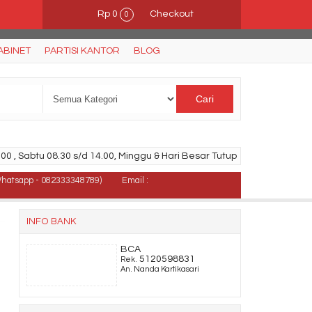
Rp 0
Checkout
0
ABINET
PARTISI KANTOR
BLOG
Cari
00 , Sabtu 08.30 s/d 14.00, Minggu & Hari Besar Tutup
Whatsapp - 082333348789)
Email :
INFO BANK
BCA
5120598831
Rek.
An. Nanda Kartikasari