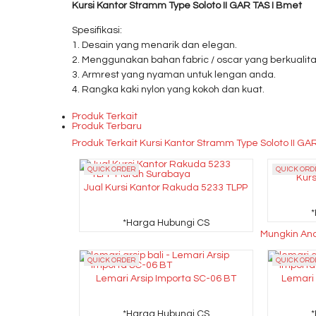
Kursi Kantor Stramm Type Soloto II GAR TAS I Bmet
Spesifikasi:
1. Desain yang menarik dan elegan.
2. Menggunakan bahan fabric / oscar yang berkualita
3. Armrest yang nyaman untuk lengan anda.
4. Rangka kaki nylon yang kokoh dan kuat.
Produk Terkait
Produk Terbaru
Produk Terkait Kursi Kantor Stramm Type Soloto II GA
QUICK ORDER
QUICK ORD
Kurs
Jual Kursi Kantor Rakuda 5233 TLPP
*Harga Hubungi CS
Mungkin And
QUICK ORDER
QUICK ORD
Lemari Arsip Importa SC-06 BT
Lemari 
*Harga Hubungi CS