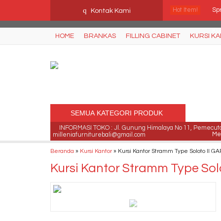
Ffn26mCseQzwzJTw3smpNE8Nti1cAw6hYZWaSDjvoqs
q
Hot Item!
Spr
Kontak Kami
Ku
HOME
BRANKAS
FILLING CABINET
KURSI K
Ku
Me
Pap
SEMUA KATEGORI PRODUK
Ku
INFORMASI TOKO : Jl. Gunung Himalaya No 11, Pemecutan
Me
milleniafurniturebali@gmail.com
Beranda
»
Kursi Kantor
»
Kursi Kantor Stramm Type Soloto II G
Ku
Kursi Kantor Stramm Type Sol