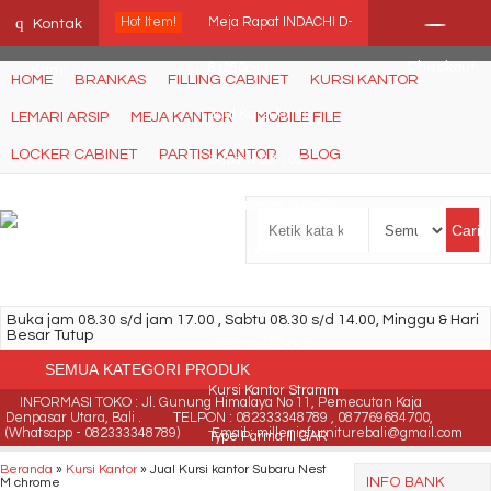
Ffn26mCseQzwzJTw3smpNE8Nti1cAw6hYZWaSDjvoqs
q
Hot Item!
Meja Rapat INDACHI D-
Kontak
Checkout
8 (250cm)
Kami
HOME
BRANKAS
FILLING CABINET
KURSI KANTOR
Jual Kursi kantor
LEMARI ARSIP
MEJA KANTOR
MOBILE FILE
LOCKER CABINET
PARTISI KANTOR
BLOG
Subaru SB 103
Kursi Kantor Savello
Cari
Plano HCA
Jual Kursi Kantor
Buka jam 08.30 s/d jam 17.00 , Sabtu 08.30 s/d 14.00, Minggu & Hari
Besar Tutup
Astrovis ASC 809
SEMUA KATEGORI PRODUK
Kursi Kantor Stramm
INFORMASI TOKO : Jl. Gunung Himalaya No 11, Pemecutan Kaja
Denpasar Utara, Bali .
TELPON : 082333348789 , 087769684700,
(Whatsapp - 082333348789)
Email : milleniafurniturebali@gmail.com
Type Parma III GAR
Beranda
»
Kursi Kantor
»
Jual Kursi kantor Subaru Nest
INFO BANK
M chrome
Synch TX2