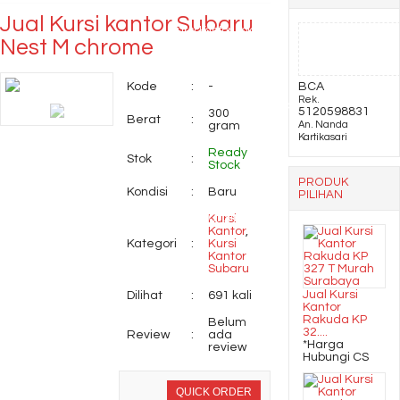
Jual Kursi kantor Subaru
Kursi Kantor Polaris B
Nest M chrome
96
Kode
:
-
BCA
Rek.
Papan Tulis Whiteboard
5120598831
300
Berat
:
gram
An. Nanda
Kartikasari
Hanako 60 x 120 Single
Ready
Stok
:
Stock
Face....
PRODUK
Kondisi
:
Baru
PILIHAN
Rak TV Orbitrend Type
Kursi
Kantor
,
Kategori
:
Kursi
Miami
Kantor
Subaru
Jual Kursi
Dilihat
:
691 kali
Kantor
Rakuda KP
Belum
32....
Review
:
ada
*Harga
review
Hubungi CS
QUICK ORDER