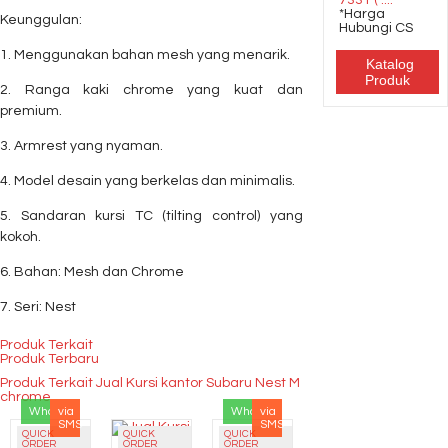
7331 ( ....
*Harga
Keunggulan:
Hubungi CS
1. Menggunakan bahan mesh yang menarik.
Katalog
Produk
2. Ranga kaki chrome yang kuat dan
premium.
3. Armrest yang nyaman.
4. Model desain yang berkelas dan minimalis.
5. Sandaran kursi TC (tilting control) yang
kokoh.
6. Bahan: Mesh dan Chrome
7. Seri: Nest
Produk Terkait
Produk Terbaru
Produk Terkait Jual Kursi kantor Subaru Nest M
chrome
Whatsapp
via
Whatsapp
via
SMS
SMS
QUICK
QUICK
QUICK
ORDER
ORDER
ORDER