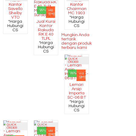
Kursi
Kursi
Kantor
Kantor
Savello
Chairman
Whatsapp
via
Shelby
MC 1903
SMS
VTO
*Harga
*Harga
Jual Kursi
Hubungi
Hubungi
Kantor
CS
CS
Rakuda
RK E 40
Mungkin Anda
TLPL
tertarik
*Harga
dengan produk
Hubungi
terbaru kami
CS
QUICK
ORDER
Whatsapp
via
SMS
Lemari
Arsip
Importa
SC-06 BT
*Harga
Hubungi
CS
QUICK
QUICK
ORDER
ORDER
Whatsapp
via
SMS