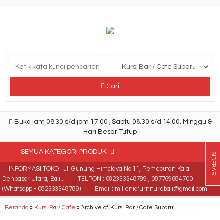
Cari
Buka jam 08.30 s/d jam 17.00 , Sabtu 08.30 s/d 14.00, Minggu &
Hari Besar Tutup
SEMUA KATEGORI PRODUK
SIDEBAR
INFORMASI TOKO : Jl. Gunung Himalaya No 11, Pemecutan Kaja
Denpasar Utara, Bali .
TELPON : 082333348789 , 087769684700,
(Whatsapp - 082333348789)
Email : milleniafurniturebali@gmail.com
Beranda
»
Kursi Bar/ Cafe
»
Archive of 'Kursi Bar / Cafe Subaru'