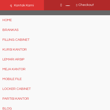
Ffn26mCseQzwzJTw3smpNE8Nti1cAw6hYZWaSDjvoqs
q
Checkout
Kontak Kami
HOME
BRANKAS
FILLING CABINET
KURSI KANTOR
LEMARI ARSIP
MEJA KANTOR
MOBILE FILE
LOCKER CABINET
PARTISI KANTOR
BLOG