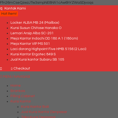
Ffn26mCseQzwzJTw3smpNE8Nti1cAw6hYZWaSDjvoqs
q
Kontak Kami
Hot Item!
Locker ALBA MB 24 (Mailbox)
Kursi Susun Chitose Hanako O
Lemari Arsip Alba SC-201
Meja Kantor Indachi DD 180 A 1 (180cm)
Meja Kantor VIP MS 501
Laci dorong Highpoint Five HMB 5156 (2 Laci)
Kursi Kantor Ergotec 849 S
Jual Kursi kantor Subaru SB 105
Checkout
MENU NAVIGASI
Home
Brankas
Filling Cabinet
Kursi Kantor
Kursi Kantor Bali
Jual Kursi Kantor Denpasar
Toko Kursi Denpasar