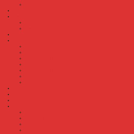
Brankas Lion
Card Cabinet
Cash Box
Cash Box Daichiban
Cash Box Ichiban
Direction Cabinet
Filling Cabinet
Filling Cabinet Alba
Filling Cabinet Brother
Filling Cabinet Emporium
Filling Cabinet Kozure
Filling Cabinet Lion
Filling Cabinet Tiger
Filling Cabinet Vip
Fire Proof Cabinet
Flip Chart
Graver Furniture
Kursi Bar/ Cafe
Kursi Bar / Cafe Chairman
Kursi Bar / Cafe Subaru
Kursi Bar / Cafe Verona
Kursi Bar/ Cafe Donati