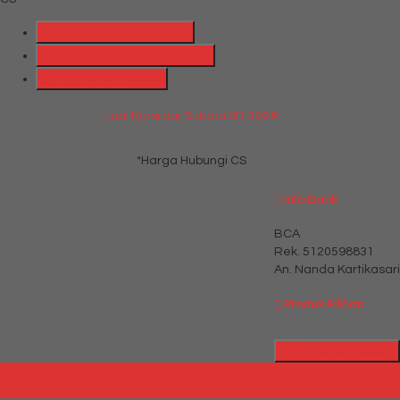
Telepon
087769684700
Whatsapp
6287769684700
Lihat Detail Produk
Jual Kursi bar Subaru SB 309 P
*Harga Hubungi CS
Info Bank
BCA
Rek.
5120598831
An. Nanda Kartikasari
Produk Pilihan
Katalog Produk
Millenia Furniture Bali - Situs Jual Meja Kursi Kantor Termurah di Bali |
Milleniafurniturebali.com