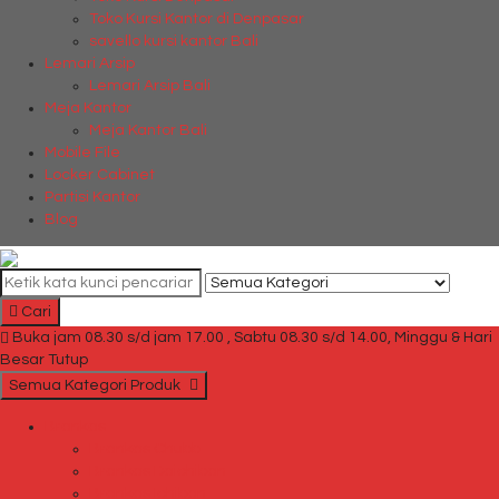
Toko Kursi Kantor di Denpasar
savello kursi kantor Bali
Lemari Arsip
Lemari Arsip Bali
Meja Kantor
Meja Kantor Bali
Mobile File
Locker Cabinet
Partisi Kantor
Blog
Cari
Buka jam 08.30 s/d jam 17.00 , Sabtu 08.30 s/d 14.00, Minggu & Hari
Besar Tutup
Semua Kategori Produk
Brankas
Brankas Chubb
Brankas Daichiban
Brankas Ichiban