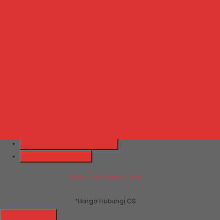
Produk Terkait
Produk Terbaru
Produk Terkait Jual Kursi bar Subaru SB 305
Hubungi Kami
QUICK ORDER
Whatsapp
via SMS
Kursi Bar Indachi ST-6
*Harga Hubungi CS
Telepon
087769684700
Whatsapp
6287769684700
Lihat Detail Produk
Kursi Bar Indachi ST-6
*Harga Hubungi CS
Hubungi Kami