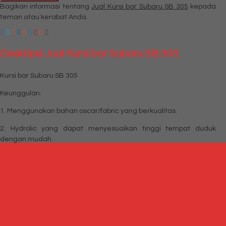
Bagikan informasi tentang
Jual Kursi bar Subaru SB 305
kepada
teman atau kerabat Anda.
Deskripsi
Jual Kursi bar Subaru SB 305
Kursi bar Subaru SB 305
Keunggulan:
1. Menggunakan bahan oscar/fabric yang berkualitas.
2. Hydrolic yang dapat menyesuaikan tinggi tempat duduk
dengan mudah.
3. Memiliki footring yang dapat menopang kaki anda dengan
nyaman.
4. Model desain yang elegan.
5. Bahan: Oscar/Fabric
6. Seri: Utility