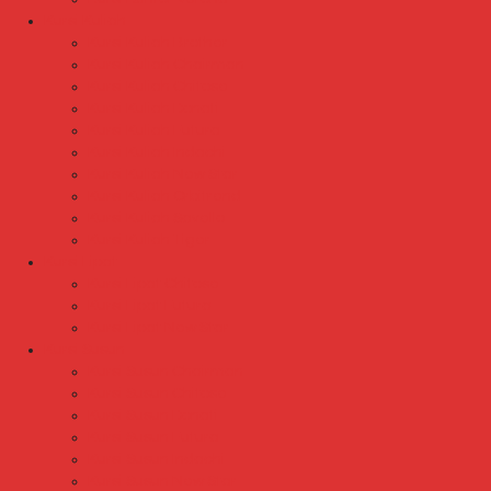
Kursi Kuliah
Kursi Kuliah Brother
Kursi Kuliah Chairman
Kursi Kuliah Chitose
Kursi Kuliah Donati
Kursi Kuliah Futura
Kursi Kuliah Indachi
Kursi Kuliah New Star
Kursi Kuliah Orbitrend
Kursi Kuliah Savello
Kursi Kuliah Tiger
Kursi Lipat
Kursi Lipat Chitose
Kursi Lipat Futura
Kursi Lipat New Star
Kursi Susun
Kursi Susun Chairman
Kursi Susun Chitose
Kursi Susun Donati
Kursi Susun Futura
Kursi Susun Indachi
Kursi Susun New Star