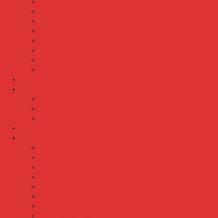
Lemari Arsip Brother
Lemari Arsip Elite
Lemari Arsip Emporium
Lemari Arsip Importa
Lemari Arsip Kozure
Lemari Arsip Lion
Lemari Arsip Tiger
Lemari Arsip Vip
Lemari Arsip (Kayu)
Lemari Pakaian
Lemari Pakaian Activ
Lemari Pakaian Expo
Lemari Pakaian Orbitrend
Locker Cabinet
Meja Kantor
Meja Kantor Activ
Meja Kantor Aditech
Meja Kantor Alba
Meja Kantor Brother
Meja Kantor Euro
Meja Kantor Expo
Meja Kantor Indachi
Meja Kantor Lion