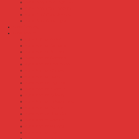
Kursi Bar/ Cafe Ergotec
Kursi Bar/ Cafe Indachi
Kursi Bar/ Cafe Savello
Kursi Bar/ Cafe Tiger
Kursi Gaming
Kursi Kantor
Kursi Kantor Ardent
Kursi Kantor Astrovis
Kursi Kantor Brother
Kursi Kantor Carrera
Kursi Kantor Chairman
Kursi Kantor Chitose
Kursi Kantor Donati
Kursi Kantor Ergotec
Kursi Kantor Importa
Kursi Kantor Indachi
Kursi Kantor Indachi Inco
Kursi Kantor Polaris
Kursi Kantor Rakuda
Kursi kantor Savello
Kursi Kantor Subaru
Kursi Kantor Tiger
Kursi Kantor Verona