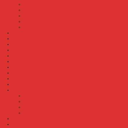
Meja Kantor Lunar
Meja Kantor Modera
Meja Kantor Orbitrend
Meja Kantor Uno
Meja Kantor Vip
Meja Komputer
Meja Lipat
Meja Meeting
Meja Resepsionis
Mesin Absensi
Mesin Hitung Uang
Mesin Penghancur Kertas
Mesin Tik
Mobile File
Papan Tulis / WhiteBoard
Partisi Kantor
Partisi Kantor Donati
Partisi Kantor Indachi
Partisi Kantor Modera
Partisi Kantor Uno
Rak Sepatu
Rak Serbaguna