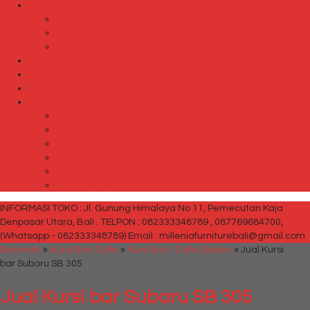
Rak TV
Rak TV Activ
Rak TV Expo
Rak TV Orbitrend
Ranjang Besi Expo
Ranjang Besi Orbitrend
Spring Bed Comforta
Spring bed Trendy
Spring bed Trendy Exeptional
Trendy Deluxe
Trendy Elegance
Trendy Golden Latex
Trendy Grand Lux
Trendy Super
INFORMASI TOKO : Jl. Gunung Himalaya No 11, Pemecutan Kaja
Denpasar Utara, Bali .
TELPON : 082333348789 , 087769684700,
(Whatsapp - 082333348789)
Email : milleniafurniturebali@gmail.com
Beranda
»
Kursi Bar/ Cafe
»
Kursi Bar / Cafe Subaru
»
Jual Kursi
bar Subaru SB 305
Jual Kursi bar Subaru SB 305