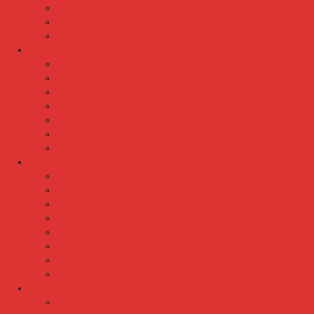
Kursi Susun Polaris
Kursi Susun Savello
Kursi Susun Tiger
Kursi Tunggu
Kursi Tunggu Chairman
Kursi Tunggu Donati
Kursi Tunggu Ichiko
Kursi Tunggu Indachi
Kursi Tunggu Savello
Kursi Tunggu Tiger
Kursi Tunggu Verona
Laci Dorong
Laci Dorong Donati
Laci Dorong Expo
Laci Dorong Highpoint
Laci Dorong Indachi
Laci Dorong Modera
Laci Dorong Orbitrend
Laci Dorong Uno
Laci Dorong Vip
Lemari Arsip
Lemari Arsip Alba