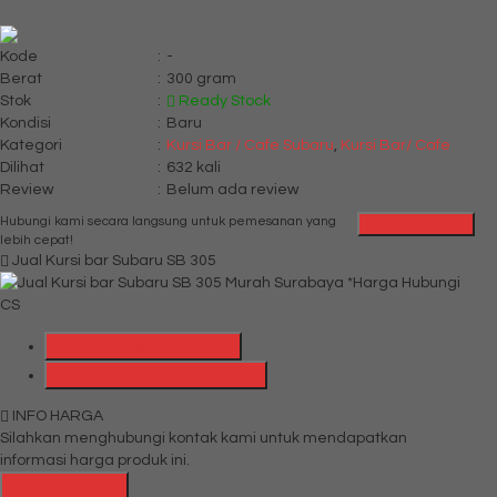
Kode
:
-
Berat
:
300 gram
Stok
:
Ready Stock
Kondisi
:
Baru
Kategori
:
Kursi Bar / Cafe Subaru
,
Kursi Bar/ Cafe
Dilihat
:
632 kali
Review
:
Belum ada review
Hubungi kami secara langsung untuk pemesanan yang
QUICK ORDER
lebih cepat!
Jual Kursi bar Subaru SB 305
*Harga Hubungi
CS
Telepon
087769684700
Whatsapp
6287769684700
INFO HARGA
Silahkan menghubungi kontak kami untuk mendapatkan
informasi harga produk ini.
Hubungi Kami