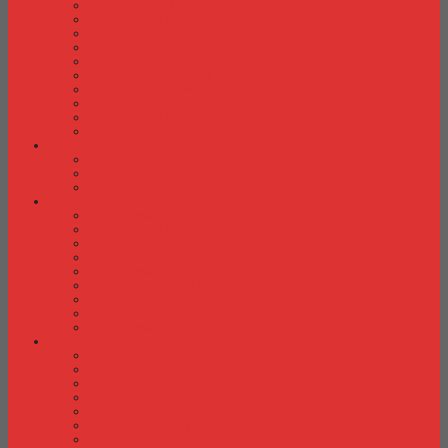
Kursi Kuliah Brother
Kursi Kuliah Chairman
Kursi Kuliah Chitose
Kursi Kuliah Donati
Kursi Kuliah Futura
Kursi Kuliah Indachi
Kursi Kuliah New Star
Kursi Kuliah Orbitrend
Kursi Kuliah Savello
Kursi Kuliah Tiger
Kursi Lipat
Kursi Lipat Chitose
Kursi Lipat Futura
Kursi Lipat New Star
Kursi Susun
Kursi Susun Chairman
Kursi Susun Chitose
Kursi Susun Donati
Kursi Susun Futura
Kursi Susun Indachi
Kursi Susun New Star
Kursi Susun Polaris
Kursi Susun Savello
Kursi Susun Tiger
Kursi Tunggu
Kursi Tunggu Chairman
Kursi Tunggu Donati
Kursi Tunggu Ichiko
Kursi Tunggu Indachi
Kursi Tunggu Savello
Kursi Tunggu Tiger
Kursi Tunggu Verona