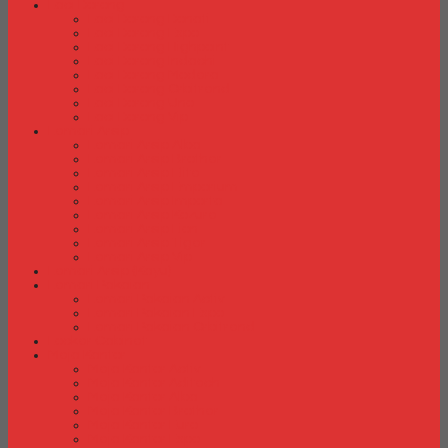
Laci Dorong
Laci Dorong Donati
Laci Dorong Expo
Laci Dorong Highpoint
Laci Dorong Indachi
Laci Dorong Modera
Laci Dorong Orbitrend
Laci Dorong Uno
Laci Dorong Vip
Lemari Arsip
Lemari Arsip Alba
Lemari Arsip Brother
Lemari Arsip Elite
Lemari Arsip Emporium
Lemari Arsip Importa
Lemari Arsip Kozure
Lemari Arsip Lion
Lemari Arsip Tiger
Lemari Arsip Vip
Lemari Arsip (Kayu)
Lemari Pakaian
Lemari Pakaian Activ
Lemari Pakaian Expo
Lemari Pakaian Orbitrend
Locker Cabinet
Meja Kantor
Meja Kantor Activ
Meja Kantor Aditech
Meja Kantor Alba
Meja Kantor Brother
Meja Kantor Euro
Meja Kantor Expo