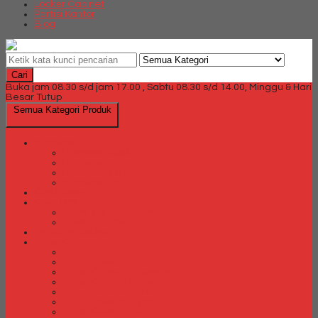
Locker Cabinet
Partisi Kantor
Blog
Cari
Buka jam 08.30 s/d jam 17.00 , Sabtu 08.30 s/d 14.00, Minggu & Hari
Besar Tutup
Semua Kategori Produk
Brankas
Brankas Chubb
Brankas Daichiban
Brankas Ichiban
Brankas Lion
Card Cabinet
Cash Box
Cash Box Daichiban
Cash Box Ichiban
Direction Cabinet
Filling Cabinet
Filling Cabinet Alba
Filling Cabinet Brother
Filling Cabinet Emporium
Filling Cabinet Kozure
Filling Cabinet Lion
Filling Cabinet Tiger
Filling Cabinet Vip