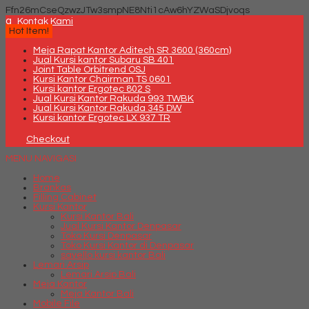
Ffn26mCseQzwzJTw3smpNE8Nti1cAw6hYZWaSDjvoqs
q
Kontak Kami
Hot Item!
Meja Rapat Kantor Aditech SR 3600 (360cm)
Jual Kursi kantor Subaru SB 401
Joint Table Orbitrend OSJ
Kursi Kantor Chairman TS 0601
Kursi kantor Ergotec 802 S
Jual Kursi Kantor Rakuda 993 TWBK
Jual Kursi Kantor Rakuda 345 DW
Kursi kantor Ergotec LX 937 TR
Checkout
MENU NAVIGASI
Home
Brankas
Filling Cabinet
Kursi Kantor
Kursi Kantor Bali
Jual Kursi Kantor Denpasar
Toko Kursi Denpasar
Toko Kursi Kantor di Denpasar
savello kursi kantor Bali
Lemari Arsip
Lemari Arsip Bali
Meja Kantor
Meja Kantor Bali
Mobile File