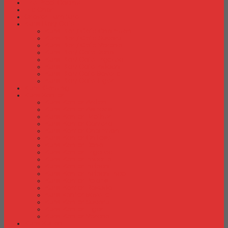
Fire Proof Cabinet
Flip Chart
Graver Furniture
Kursi Bar/ Cafe
Kursi Bar / Cafe Chairman
Kursi Bar / Cafe Subaru
Kursi Bar / Cafe Verona
Kursi Bar/ Cafe Donati
Kursi Bar/ Cafe Ergotec
Kursi Bar/ Cafe Indachi
Kursi Bar/ Cafe Savello
Kursi Bar/ Cafe Tiger
Kursi Gaming
Kursi Kantor
Kursi Kantor Ardent
Kursi Kantor Astrovis
Kursi Kantor Brother
Kursi Kantor Carrera
Kursi Kantor Chairman
Kursi Kantor Chitose
Kursi Kantor Donati
Kursi Kantor Ergotec
Kursi Kantor Importa
Kursi Kantor Indachi
Kursi Kantor Indachi Inco
Kursi Kantor Polaris
Kursi Kantor Rakuda
Kursi kantor Savello
Kursi Kantor Subaru
Kursi Kantor Tiger
Kursi Kantor Verona
Kursi Kuliah