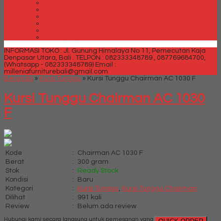
Spring bed Trendy Exeptional
Trendy Deluxe
Trendy Elegance
Trendy Golden Latex
Trendy Grand Lux
Trendy Super
INFORMASI TOKO : Jl. Gunung Himalaya No 11, Pemecutan Kaja
Denpasar Utara, Bali .
TELPON : 082333348789 , 087769684700,
(Whatsapp - 082333348789)
Email :
milleniafurniturebali@gmail.com
Beranda
»
Kursi Tunggu
»
Kursi Tunggu Chairman AC 1030 F
Kursi Tunggu Chairman AC 1030
F
Kode
:
Chairman AC 1030 F
Berat
:
300 gram
Stok
:
Ready Stock
Kondisi
:
Baru
Kategori
:
Kursi Tunggu
,
Kursi Tunggu Chairman
Dilihat
:
991 kali
Review
:
Belum ada review
Hubungi kami secara langsung untuk pemesanan yang