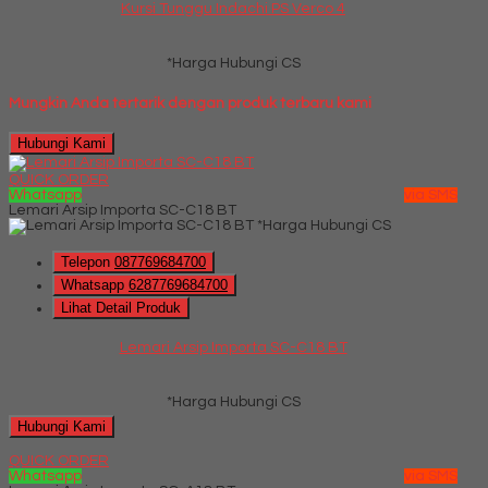
Kursi Tunggu Indachi PS Verco 4
*Harga Hubungi CS
Mungkin Anda tertarik dengan produk terbaru kami
Hubungi Kami
QUICK ORDER
Whatsapp
via SMS
Lemari Arsip Importa SC-C18 BT
*Harga Hubungi CS
Telepon
087769684700
Whatsapp
6287769684700
Lihat Detail Produk
Lemari Arsip Importa SC-C18 BT
*Harga Hubungi CS
Hubungi Kami
QUICK ORDER
Whatsapp
via SMS