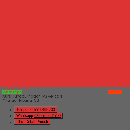
QUICK ORDER
Whatsapp
via SMS
Jual Kursi Tunggu ICHIKO VC 5 L (Large)
*Harga Hubungi CS
Telepon
087769684700
Whatsapp
6287769684700
Lihat Detail Produk
Jual Kursi Tunggu ICHIKO VC 5 L (Large)
*Harga Hubungi CS
Hubungi Kami
QUICK ORDER
Whatsapp
via SMS
Kursi Tunggu Indachi PS Verco 4
*Harga Hubungi CS
Telepon
087769684700
Whatsapp
6287769684700
Lihat Detail Produk