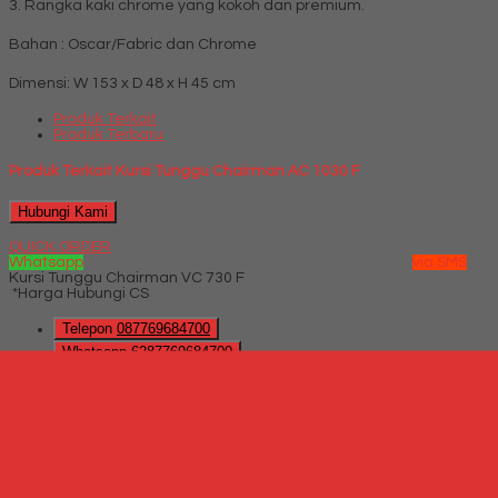
3. Rangka kaki chrome yang kokoh dan premium.
Bahan : Oscar/Fabric dan Chrome
Dimensi: W 153 x D 48 x H 45 cm
Produk Terkait
Produk Terbaru
Produk Terkait Kursi Tunggu Chairman AC 1030 F
Hubungi Kami
QUICK ORDER
Whatsapp
via SMS
Kursi Tunggu Chairman VC 730 F
*Harga Hubungi CS
Telepon
087769684700
Whatsapp
6287769684700
Lihat Detail Produk
Kursi Tunggu Chairman VC 730 F
*Harga Hubungi CS
Hubungi Kami