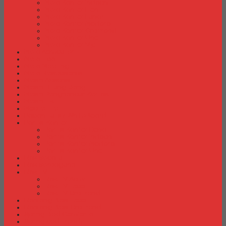
Meja Kantor Indachi
Meja Kantor Lion
Meja Kantor Lunar
Meja Kantor Modera
Meja Kantor Orbitrend
Meja Kantor Uno
Meja Kantor Vip
Meja Komputer
Meja Lipat
Meja Meeting
Meja Resepsionis
Mesin Absensi
Mesin Hitung Uang
Mesin Penghancur Kertas
Mesin Tik
Mobile File
Papan Tulis / WhiteBoard
Partisi Kantor
Partisi Kantor Donati
Partisi Kantor Indachi
Partisi Kantor Modera
Partisi Kantor Uno
Rak Sepatu
Rak Serbaguna
Rak TV
Rak TV Activ
Rak TV Expo
Rak TV Orbitrend
Ranjang Besi Expo
Ranjang Besi Orbitrend
Spring Bed Comforta
Spring bed Trendy