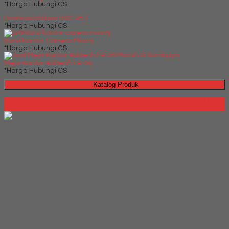
*Harga Hubungi CS
Brankas Ichiban HSC 38 T
*Harga Hubungi CS
Kursi Kantor Carrera Miami
*Harga Hubungi CS
Meja Kantor Aditech FR 06
*Harga Hubungi CS
Katalog Produk
Millenia Furniture Bali - Situs Jual Meja Kursi Kantor Termurah di
Bali | Milleniafurniturebali.com