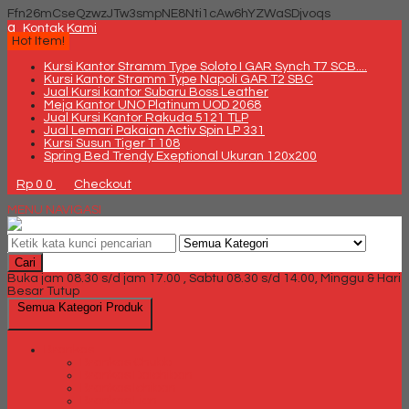
Ffn26mCseQzwzJTw3smpNE8Nti1cAw6hYZWaSDjvoqs
q
Kontak Kami
Hot Item!
Kursi Kantor Stramm Type Soloto I GAR Synch T7 SCB....
Kursi Kantor Stramm Type Napoli GAR T2 SBC
Jual Kursi kantor Subaru Boss Leather
Meja Kantor UNO Platinum UOD 2068
Jual Kursi Kantor Rakuda 5121 TLP
Jual Lemari Pakaian Activ Spin LP 331
Kursi Susun Tiger T 108
Spring Bed Trendy Exeptional Ukuran 120x200
Rp 0
0
Checkout
MENU NAVIGASI
Cari
Buka jam 08.30 s/d jam 17.00 , Sabtu 08.30 s/d 14.00, Minggu & Hari
Besar Tutup
Semua Kategori Produk
Brankas
Brankas Chubb
Brankas Daichiban
Brankas Ichiban
Brankas Lion