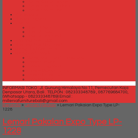
Partisi Kantor Indachi
Partisi Kantor Modera
Partisi Kantor Uno
Rak Sepatu
Rak Serbaguna
Rak TV
Rak TV Activ
Rak TV Expo
Rak TV Orbitrend
Ranjang Besi Expo
Ranjang Besi Orbitrend
Spring Bed Comforta
Spring bed Trendy
Spring bed Trendy Exeptional
Trendy Deluxe
Trendy Elegance
Trendy Golden Latex
Trendy Grand Lux
Trendy Super
INFORMASI TOKO : Jl. Gunung Himalaya No 11, Pemecutan Kaja
Denpasar Utara, Bali .
TELPON : 082333348789 , 087769684700,
(Whatsapp - 082333348789)
Email :
milleniafurniturebali@gmail.com
Beranda
»
Lemari Pakaian
»
Lemari Pakaian Expo Type LP-
1228
Lemari Pakaian Expo Type LP-
1228