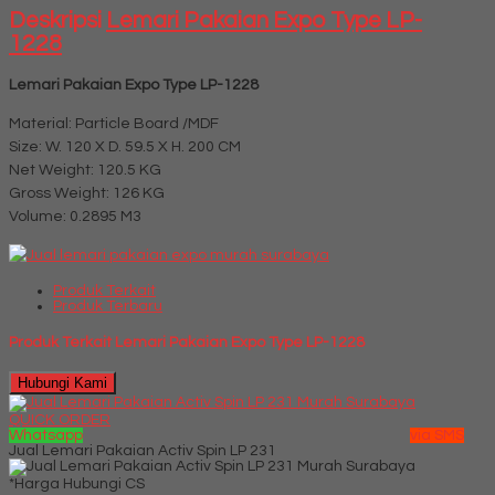
Deskripsi
Lemari Pakaian Expo Type LP-
1228
Lemari Pakaian Expo Type LP-1228
Material: Particle Board /MDF
Size: W. 120 X D. 59.5 X H. 200 CM
Net Weight: 120.5 KG
Gross Weight: 126 KG
Volume: 0.2895 M3
Produk Terkait
Produk Terbaru
Produk Terkait Lemari Pakaian Expo Type LP-1228
Hubungi Kami
QUICK ORDER
Whatsapp
via SMS
Jual Lemari Pakaian Activ Spin LP 231
*Harga Hubungi CS