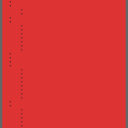
Card Cabinet
Cash Box
Cash Box Daichiban
Cash Box Ichiban
Direction Cabinet
Filling Cabinet
Filling Cabinet Alba
Filling Cabinet Brother
Filling Cabinet Emporium
Filling Cabinet Kozure
Filling Cabinet Lion
Filling Cabinet Tiger
Filling Cabinet Vip
Fire Proof Cabinet
Flip Chart
Graver Furniture
Kursi Bar/ Cafe
Kursi Bar / Cafe Chairman
Kursi Bar / Cafe Subaru
Kursi Bar / Cafe Verona
Kursi Bar/ Cafe Donati
Kursi Bar/ Cafe Ergotec
Kursi Bar/ Cafe Indachi
Kursi Bar/ Cafe Savello
Kursi Bar/ Cafe Tiger
Kursi Gaming
Kursi Kantor
Kursi Kantor Ardent
Kursi Kantor Astrovis
Kursi Kantor Brother
Kursi Kantor Carrera
Kursi Kantor Chairman