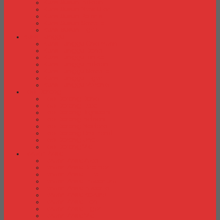
Kursi Susun Indachi
Kursi Susun New Star
Kursi Susun Polaris
Kursi Susun Savello
Kursi Susun Tiger
Kursi Tunggu
Kursi Tunggu Chairman
Kursi Tunggu Donati
Kursi Tunggu Ichiko
Kursi Tunggu Indachi
Kursi Tunggu Savello
Kursi Tunggu Tiger
Kursi Tunggu Verona
Laci Dorong
Laci Dorong Donati
Laci Dorong Expo
Laci Dorong Highpoint
Laci Dorong Indachi
Laci Dorong Modera
Laci Dorong Orbitrend
Laci Dorong Uno
Laci Dorong Vip
Lemari Arsip
Lemari Arsip Alba
Lemari Arsip Brother
Lemari Arsip Elite
Lemari Arsip Emporium
Lemari Arsip Importa
Lemari Arsip Kozure
Lemari Arsip Lion
Lemari Arsip Tiger
Lemari Arsip Vip