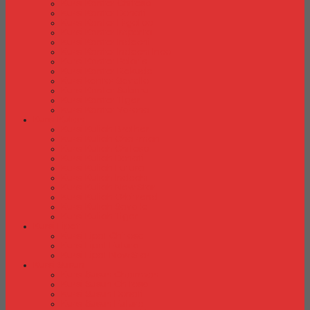
Kursi Kantor Chitose
Kursi Kantor Donati
Kursi Kantor Ergotec
Kursi Kantor Importa
Kursi Kantor Indachi
Kursi Kantor Indachi Inco
Kursi Kantor Polaris
Kursi Kantor Rakuda
Kursi kantor Savello
Kursi Kantor Subaru
Kursi Kantor Tiger
Kursi Kantor Verona
Kursi Kuliah
Kursi Kuliah Brother
Kursi Kuliah Chairman
Kursi Kuliah Chitose
Kursi Kuliah Donati
Kursi Kuliah Futura
Kursi Kuliah Indachi
Kursi Kuliah New Star
Kursi Kuliah Orbitrend
Kursi Kuliah Savello
Kursi Kuliah Tiger
Kursi Lipat
Kursi Lipat Chitose
Kursi Lipat Futura
Kursi Lipat New Star
Kursi Susun
Kursi Susun Chairman
Kursi Susun Chitose
Kursi Susun Donati
Kursi Susun Futura