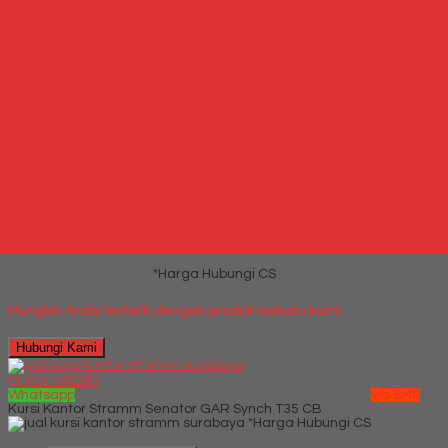
Hubungi Kami
QUICK ORDER
Whatsapp
via SMS
Jual Lemari Pakaian Activ Jazz LP 202
*Harga Hubungi CS
Telepon
087769684700
Whatsapp
6287769684700
Lihat Detail Produk
Jual Lemari Pakaian Activ Jazz LP 202
*Harga Hubungi CS
Mungkin Anda tertarik dengan produk terbaru kami
Hubungi Kami
QUICK ORDER
Whatsapp
via SMS
Kursi Kantor Stramm Senator GAR Synch T35 CB
*Harga Hubungi CS