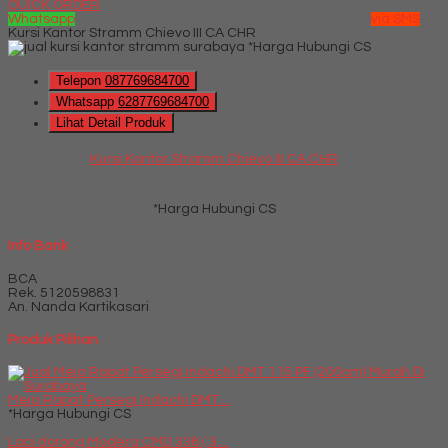
QUICK ORDER
Whatsapp
via SMS
Kursi Kantor Stramm Chievo III CA CHR
*Harga Hubungi CS
Telepon
087769684700
Whatsapp
6287769684700
Lihat Detail Produk
Kursi Kantor Stramm Chievo III CA CHR
*Harga Hubungi CS
Info Bank
BCA
Rek.
5120598831
An. Nanda Kartikasari
Produk Pilihan
Meja Rapat Persegi Indachi DMT....
*Harga Hubungi CS
Laci dorong Modera CMD 338 ( 3....