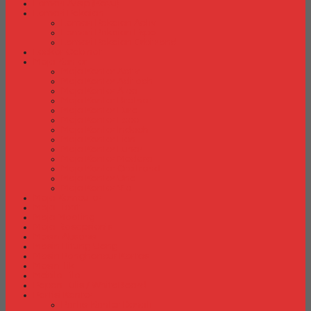
Lemari Arsip (Kayu)
Lemari Pakaian
Lemari Pakaian Activ
Lemari Pakaian Expo
Lemari Pakaian Orbitrend
Locker Cabinet
Meja Kantor
Meja Kantor Activ
Meja Kantor Aditech
Meja Kantor Alba
Meja Kantor Brother
Meja Kantor Euro
Meja Kantor Expo
Meja Kantor Indachi
Meja Kantor Lion
Meja Kantor Lunar
Meja Kantor Modera
Meja Kantor Orbitrend
Meja Kantor Uno
Meja Kantor Vip
Meja Komputer
Meja Lipat
Meja Meeting
Meja Resepsionis
Mesin Absensi
Mesin Hitung Uang
Mesin Penghancur Kertas
Mesin Tik
Mobile File
Papan Tulis / WhiteBoard
Partisi Kantor
Partisi Kantor Donati