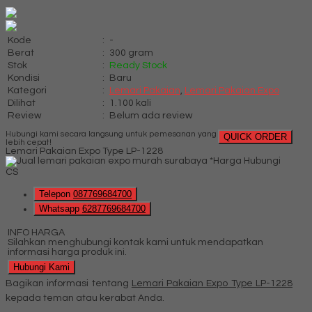
Kode
:
-
Berat
:
300 gram
Stok
:
Ready Stock
Kondisi
:
Baru
Kategori
:
Lemari Pakaian
,
Lemari Pakaian Expo
Dilihat
:
1.100 kali
Review
:
Belum ada review
Hubungi kami secara langsung untuk pemesanan yang
QUICK ORDER
lebih cepat!
Lemari Pakaian Expo Type LP-1228
*Harga Hubungi
CS
Telepon
087769684700
Whatsapp
6287769684700
INFO HARGA
Silahkan menghubungi kontak kami untuk mendapatkan
informasi harga produk ini.
Hubungi Kami
Bagikan informasi tentang
Lemari Pakaian Expo Type LP-1228
kepada teman atau kerabat Anda.