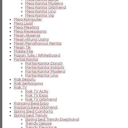
Meja Kantor Modera
Meja Kantor Orbitrend
Meja Kantor Uno
Meja Kantor Vip
Meja Komputer
Meja Lipat
Meja Meeting
Meja Resepsionis
Mesin Absensi
Mesin Hitung Uang
Mesin Penghancur Kertas
Mesin Tik
Mobile File
Papan Tulis / WhiteBoard
Partisi Kantor
Partisi Kantor Donati
Partisi Kantor Indachi
Partisi Kantor Modera
Partisi Kantor Uno
Rak Sepatu
Rak Serbaguna
Rak TV
Rak TV Activ
Rak TV Expo
Rak TV Orbitrend
Ranjang Besi Expo
Ranjang Besi Orbitrend
Spring Bed Comforta
Spring bed Trendy
Spring bed Trendy Exeptional
Trendy Deluxe
Trendy Elegance