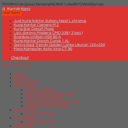
Ffn26mCseQzwzJTw3smpNE8Nti1cAw6hYZWaSDjvoqs
q
Kontak Kami
Hot Item!
Jual Kursi kantor Subaru Nest L chrome
Kursi Kantor Carrera M 2
Kursi Bar Donati Moss
Laci dorong Modera CMD 338 ( 3 laci )
Brankas Ichiban HSX 80 A
Kursi Kantor Donati Curve 1 AL
Spring Bed Trendy Golden Latex Ukuran 120×200
Meja Komputer Activ Vino CT 90
Checkout
MENU NAVIGASI
Home
Brankas
Filling Cabinet
Kursi Kantor
Kursi Kantor Bali
Jual Kursi Kantor Denpasar
Toko Kursi Denpasar
Toko Kursi Kantor di Denpasar
savello kursi kantor Bali
Lemari Arsip
Lemari Arsip Bali
Meja Kantor
Meja Kantor Bali
Mobile File