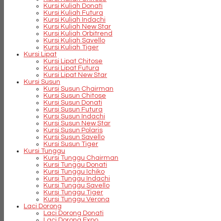
Kursi Kuliah Donati
Kursi Kuliah Futura
Kursi Kuliah Indachi
Kursi Kuliah New Star
Kursi Kuliah Orbitrend
Kursi Kuliah Savello
Kursi Kuliah Tiger
Kursi Lipat
Kursi Lipat Chitose
Kursi Lipat Futura
Kursi Lipat New Star
Kursi Susun
Kursi Susun Chairman
Kursi Susun Chitose
Kursi Susun Donati
Kursi Susun Futura
Kursi Susun Indachi
Kursi Susun New Star
Kursi Susun Polaris
Kursi Susun Savello
Kursi Susun Tiger
Kursi Tunggu
Kursi Tunggu Chairman
Kursi Tunggu Donati
Kursi Tunggu Ichiko
Kursi Tunggu Indachi
Kursi Tunggu Savello
Kursi Tunggu Tiger
Kursi Tunggu Verona
Laci Dorong
Laci Dorong Donati
Laci Dorong Expo