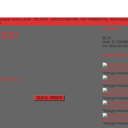
sar Utara, Bali .
TELPON : 082333348789 , 087769684700, (Whatsap
1
SIDEBAR
Info Bank
 5121
BCA
Rek.
5120598
An. Nanda Kar
Produk Piliha
Kursi Kantor I
*Harga Hubun
n Orbitrend
Meja Kantor I
*Harga Hubun
Lemari Arsip K
QUICK ORDER
*Harga Hubun
Meja Kantor IN
*Harga Hubun
Spring Bed Ce
*Harga Hubun