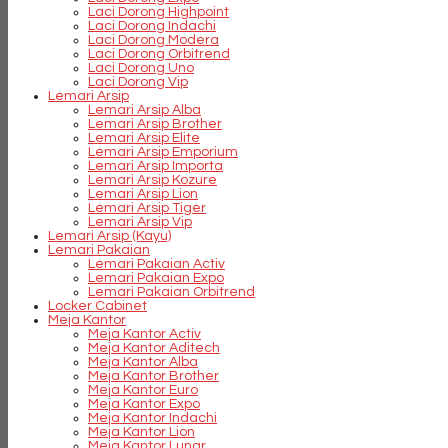
Laci Dorong Highpoint
Laci Dorong Indachi
Laci Dorong Modera
Laci Dorong Orbitrend
Laci Dorong Uno
Laci Dorong Vip
Lemari Arsip
Lemari Arsip Alba
Lemari Arsip Brother
Lemari Arsip Elite
Lemari Arsip Emporium
Lemari Arsip Importa
Lemari Arsip Kozure
Lemari Arsip Lion
Lemari Arsip Tiger
Lemari Arsip Vip
Lemari Arsip (Kayu)
Lemari Pakaian
Lemari Pakaian Activ
Lemari Pakaian Expo
Lemari Pakaian Orbitrend
Locker Cabinet
Meja Kantor
Meja Kantor Activ
Meja Kantor Aditech
Meja Kantor Alba
Meja Kantor Brother
Meja Kantor Euro
Meja Kantor Expo
Meja Kantor Indachi
Meja Kantor Lion
Meja Kantor Lunar