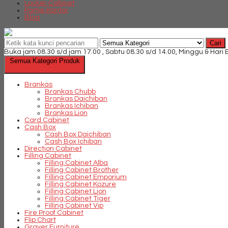
Locker Cabinet
Partisi Kantor
Blog
Cari
Buka jam 08.30 s/d jam 17.00 , Sabtu 08.30 s/d 14.00, Minggu & Hari
Semua Kategori Produk
Brankas
Brankas Chubb
Brankas Daichiban
Brankas Ichiban
Brankas Lion
Card Cabinet
Cash Box
Cash Box Daichiban
Cash Box Ichiban
Direction Cabinet
Filling Cabinet
Filling Cabinet Alba
Filling Cabinet Brother
Filling Cabinet Emporium
Filling Cabinet Kozure
Filling Cabinet Lion
Filling Cabinet Tiger
Filling Cabinet Vip
Fire Proof Cabinet
Flip Chart
Graver Furniture