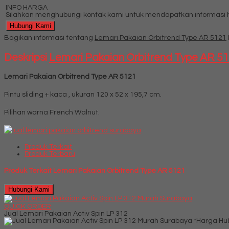
INFO HARGA
Silahkan menghubungi kontak kami untuk mendapatkan informasi ha
Hubungi Kami
Bagikan informasi tentang
Lemari Pakaian Orbitrend Type AR 5121
Deskripsi
Lemari Pakaian Orbitrend Type AR 5
Lemari Pakaian Orbitrend Type AR 5121
Pintu sliding + kaca , ukuran 120 x 52 x 195,7 cm.
Pilihan warna French Walnut.
Produk Terkait
Produk Terbaru
Produk Terkait Lemari Pakaian Orbitrend Type AR 5121
Hubungi Kami
QUICK ORDER
Jual Lemari Pakaian Activ Spin LP 312
*Harga Hu