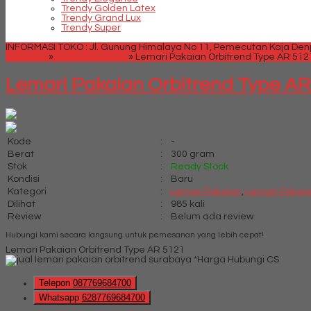
Trendy Golden Latex
Trendy Grand Lux
Trendy Super
INFORMASI TOKO : Jl. Gunung Himalaya No 11, Pemecutan Kaja Denpa
Beranda
»
Lemari Pakaian
»
Lemari Pakaian Orbitrend Type AR 512
Lemari Pakaian Orbitrend Type AR
Kode
:
-
Berat
:
300 gram
Stok
:
Ready Stock
Kondisi
:
Baru
Kategori
:
Lemari Pakaian
,
Lemari Pakaia
Dilihat
:
985 kali
Review
:
Belum ada review
Hubungi kami secara langsung untuk pemesanan yang lebih cepat!
Lemari Pakaian Orbitrend Type AR 5121
*Harga Hubungi CS
Telepon
087769684700
Whatsapp
6287769684700