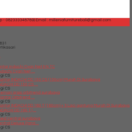
p - 082333348789)
Email : milleniafurniturebali@gmail.com
831
tikasari
n
ndachi Cyan Net ....
gi CS
NDACHI DD 150 CS ....
gi CS
antor Orbitrend ....
gi CS
DACHI DD 160 T (....
gi CS
ntral Deluxe Pana....
gi CS