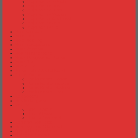
Meja Kantor Indachi
Meja Kantor Lion
Meja Kantor Lunar
Meja Kantor Modera
Meja Kantor Orbitrend
Meja Kantor Uno
Meja Kantor Vip
Meja Komputer
Meja Lipat
Meja Meeting
Meja Resepsionis
Mesin Absensi
Mesin Hitung Uang
Mesin Penghancur Kertas
Mesin Tik
Mobile File
Papan Tulis / WhiteBoard
Partisi Kantor
Partisi Kantor Donati
Partisi Kantor Indachi
Partisi Kantor Modera
Partisi Kantor Uno
Rak Sepatu
Rak Serbaguna
Rak TV
Rak TV Activ
Rak TV Expo
Rak TV Orbitrend
Ranjang Besi Expo
Ranjang Besi Orbitrend
Spring Bed Comforta
Spring bed Trendy