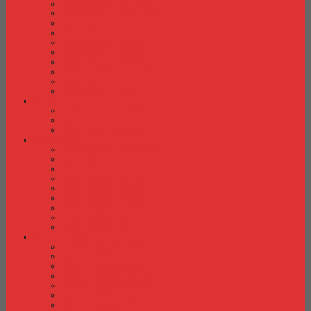
Kursi Kuliah Brother
Kursi Kuliah Chairman
Kursi Kuliah Chitose
Kursi Kuliah Donati
Kursi Kuliah Futura
Kursi Kuliah Indachi
Kursi Kuliah New Star
Kursi Kuliah Orbitrend
Kursi Kuliah Savello
Kursi Kuliah Tiger
Kursi Lipat
Kursi Lipat Chitose
Kursi Lipat Futura
Kursi Lipat New Star
Kursi Susun
Kursi Susun Chairman
Kursi Susun Chitose
Kursi Susun Donati
Kursi Susun Futura
Kursi Susun Indachi
Kursi Susun New Star
Kursi Susun Polaris
Kursi Susun Savello
Kursi Susun Tiger
Kursi Tunggu
Kursi Tunggu Chairman
Kursi Tunggu Donati
Kursi Tunggu Ichiko
Kursi Tunggu Indachi
Kursi Tunggu Savello
Kursi Tunggu Tiger
Kursi Tunggu Verona