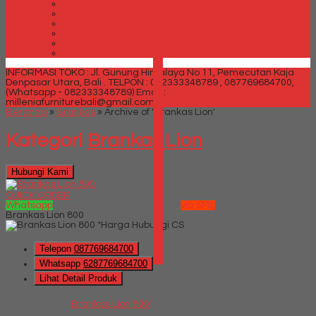
Spring bed Trendy Exeptional
Trendy Deluxe
Trendy Elegance
Trendy Golden Latex
Trendy Grand Lux
Trendy Super
INFORMASI TOKO : Jl. Gunung Himalaya No 11, Pemecutan Kaja
Denpasar Utara, Bali .
TELPON : 082333348789 , 087769684700,
(Whatsapp - 082333348789)
Email :
milleniafurniturebali@gmail.com
Beranda
»
Brankas
»
Archive of 'Brankas Lion'
Kategori
Brankas Lion
Hubungi Kami
SIDEBAR
QUICK ORDER
Whatsapp
via SMS
Brankas Lion 800
*Harga Hubungi CS
Telepon
087769684700
Whatsapp
6287769684700
Lihat Detail Produk
Brankas Lion 800