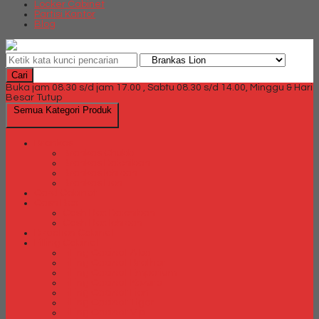
Locker Cabinet
Partisi Kantor
Blog
Cari
Buka jam 08.30 s/d jam 17.00 , Sabtu 08.30 s/d 14.00, Minggu & Hari
Besar Tutup
Semua Kategori Produk
Brankas
Brankas Chubb
Brankas Daichiban
Brankas Ichiban
Brankas Lion
Card Cabinet
Cash Box
Cash Box Daichiban
Cash Box Ichiban
Direction Cabinet
Filling Cabinet
Filling Cabinet Alba
Filling Cabinet Brother
Filling Cabinet Emporium
Filling Cabinet Kozure
Filling Cabinet Lion
Filling Cabinet Tiger
Filling Cabinet Vip