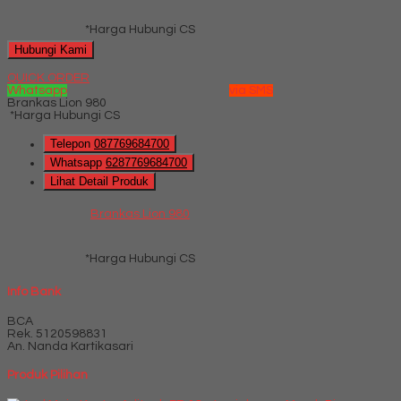
*Harga Hubungi CS
Hubungi Kami
QUICK ORDER
Whatsapp
via SMS
Brankas Lion 980
*Harga Hubungi CS
Telepon
087769684700
Whatsapp
6287769684700
Lihat Detail Produk
Brankas Lion 980
*Harga Hubungi CS
Info Bank
BCA
Rek.
5120598831
An. Nanda Kartikasari
Produk Pilihan