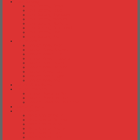
Laci Dorong
Laci Dorong Donati
Laci Dorong Expo
Laci Dorong Highpoint
Laci Dorong Indachi
Laci Dorong Modera
Laci Dorong Orbitrend
Laci Dorong Uno
Laci Dorong Vip
Lemari Arsip
Lemari Arsip Alba
Lemari Arsip Brother
Lemari Arsip Elite
Lemari Arsip Emporium
Lemari Arsip Importa
Lemari Arsip Kozure
Lemari Arsip Lion
Lemari Arsip Tiger
Lemari Arsip Vip
Lemari Arsip (Kayu)
Lemari Pakaian
Lemari Pakaian Activ
Lemari Pakaian Expo
Lemari Pakaian Orbitrend
Locker Cabinet
Meja Kantor
Meja Kantor Activ
Meja Kantor Aditech
Meja Kantor Alba
Meja Kantor Brother
Meja Kantor Euro
Meja Kantor Expo