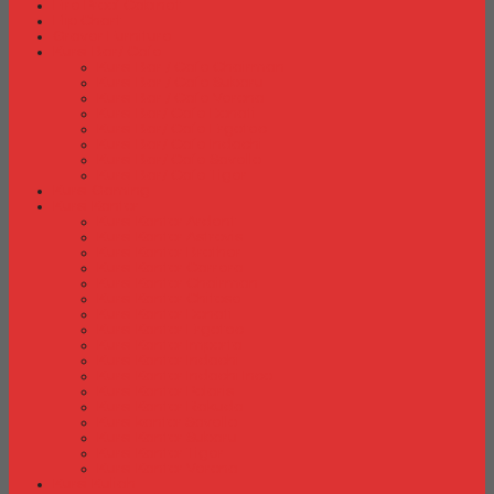
Fire Proof Cabinet
Flip Chart
Graver Furniture
Kursi Bar/ Cafe
Kursi Bar / Cafe Chairman
Kursi Bar / Cafe Subaru
Kursi Bar / Cafe Verona
Kursi Bar/ Cafe Donati
Kursi Bar/ Cafe Ergotec
Kursi Bar/ Cafe Indachi
Kursi Bar/ Cafe Savello
Kursi Bar/ Cafe Tiger
Kursi Gaming
Kursi Kantor
Kursi Kantor Ardent
Kursi Kantor Astrovis
Kursi Kantor Brother
Kursi Kantor Carrera
Kursi Kantor Chairman
Kursi Kantor Chitose
Kursi Kantor Donati
Kursi Kantor Ergotec
Kursi Kantor Importa
Kursi Kantor Indachi
Kursi Kantor Indachi Inco
Kursi Kantor Polaris
Kursi Kantor Rakuda
Kursi kantor Savello
Kursi Kantor Subaru
Kursi Kantor Tiger
Kursi Kantor Verona
Kursi Kuliah