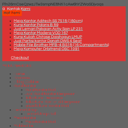
Ffn26mCseQzwzJTw3smpNE8Nti1cAw6hYZWaSDjvoqs
q
Kontak Kami
Hot Item!
Meja Kantor Aditech SS 7518 (180cm)
Kursi Kantor Polaris B 89
Jual Lemari Pakaian Activ Spin LP 231
Meja Kantor Modera VOD 167
Kursi Kuliah Chitose Daishogun LMUP
Jual Partisi kantor Donati DWS 4 Seat
Mobile File Brother MFB-4 BS18 (16 Compartments)
Meja Komputer Orbitrend OSC 1091
Checkout
MENU NAVIGASI
Home
Brankas
Filling Cabinet
Kursi Kantor
Kursi Kantor Bali
Jual Kursi Kantor Denpasar
Toko Kursi Denpasar
Toko Kursi Kantor di Denpasar
savello kursi kantor Bali
Lemari Arsip
Lemari Arsip Bali
Meja Kantor
Meja Kantor Bali
Mobile File