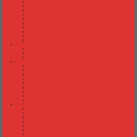
Kursi Kuliah Brother
Kursi Kuliah Chairman
Kursi Kuliah Chitose
Kursi Kuliah Donati
Kursi Kuliah Futura
Kursi Kuliah Indachi
Kursi Kuliah New Star
Kursi Kuliah Orbitrend
Kursi Kuliah Savello
Kursi Kuliah Tiger
Kursi Lipat
Kursi Lipat Chitose
Kursi Lipat Futura
Kursi Lipat New Star
Kursi Susun
Kursi Susun Chairman
Kursi Susun Chitose
Kursi Susun Donati
Kursi Susun Futura
Kursi Susun Indachi
Kursi Susun New Star
Kursi Susun Polaris
Kursi Susun Savello
Kursi Susun Tiger
Kursi Tunggu
Kursi Tunggu Chairman
Kursi Tunggu Donati
Kursi Tunggu Ichiko
Kursi Tunggu Indachi
Kursi Tunggu Savello
Kursi Tunggu Tiger
Kursi Tunggu Verona