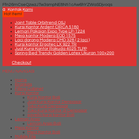
Ffn26mCseQzwzJTw3smpNE8Nti1cAw6hYZWaSDjvoqs
q
Kontak Kami
Hot Item!
Joint Table Orbitrend OSJ
Kursi Kantor Ardent CIRCA 5180
Lemari Pakaian Expo Type LP-1224
Meja kantor Modera EOD 1575
Laci dorong Modera CMD 328 ( 2 laci )
Kursi kantor Ergotec LX 922 TR
Jual Kursi Kantor Rakuda 4025 TLPP
Spring Bed Trendy Golden Latex Ukuran 100×200
Checkout
MENU NAVIGASI
Home
Brankas
Filling Cabinet
Kursi Kantor
Kursi Kantor Bali
Jual Kursi Kantor Denpasar
Toko Kursi Denpasar
Toko Kursi Kantor di Denpasar
savello kursi kantor Bali
Lemari Arsip
Lemari Arsip Bali
Meja Kantor
Meja Kantor Bali
Mobile File