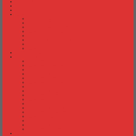
Fire Proof Cabinet
Flip Chart
Graver Furniture
Kursi Bar/ Cafe
Kursi Bar / Cafe Chairman
Kursi Bar / Cafe Subaru
Kursi Bar / Cafe Verona
Kursi Bar/ Cafe Donati
Kursi Bar/ Cafe Ergotec
Kursi Bar/ Cafe Indachi
Kursi Bar/ Cafe Savello
Kursi Bar/ Cafe Tiger
Kursi Gaming
Kursi Kantor
Kursi Kantor Ardent
Kursi Kantor Astrovis
Kursi Kantor Brother
Kursi Kantor Carrera
Kursi Kantor Chairman
Kursi Kantor Chitose
Kursi Kantor Donati
Kursi Kantor Ergotec
Kursi Kantor Importa
Kursi Kantor Indachi
Kursi Kantor Indachi Inco
Kursi Kantor Polaris
Kursi Kantor Rakuda
Kursi kantor Savello
Kursi Kantor Subaru
Kursi Kantor Tiger
Kursi Kantor Verona
Kursi Kuliah