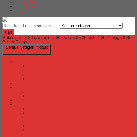
Locker Cabinet
Partisi Kantor
Blog
Cari
Buka jam 08.30 s/d jam 17.00 , Sabtu 08.30 s/d 14.00, Minggu & Hari
Besar Tutup
Semua Kategori Produk
Brankas
Brankas Chubb
Brankas Daichiban
Brankas Ichiban
Brankas Lion
Card Cabinet
Cash Box
Cash Box Daichiban
Cash Box Ichiban
Direction Cabinet
Filling Cabinet
Filling Cabinet Alba
Filling Cabinet Brother
Filling Cabinet Emporium
Filling Cabinet Kozure
Filling Cabinet Lion
Filling Cabinet Tiger
Filling Cabinet Vip