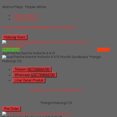
Warna Meja : Maple White
Produk Terkait
Produk Terbaru
Produk Terkait Partisi Kantor Uno UOD 7022
Hubungi Kami
QUICK ORDER
Whatsapp
via SMS
Jual Partisi Kantor Indachi 4 X R
*Harga
Hubungi CS
Telepon
087769684700
Whatsapp
6287769684700
Lihat Detail Produk
Jual Partisi Kantor Indachi 4 X R
*Harga Hubungi CS
Pre Order