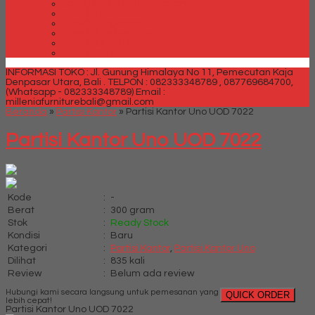
Spring bed Trendy Exeptional
Trendy Deluxe
Trendy Elegance
Trendy Golden Latex
Trendy Grand Lux
Trendy Super
INFORMASI TOKO : Jl. Gunung Himalaya No 11, Pemecutan Kaja
Denpasar Utara, Bali .
TELPON : 082333348789 , 087769684700,
(Whatsapp - 082333348789)
Email :
milleniafurniturebali@gmail.com
Beranda
»
Partisi Kantor
»
Partisi Kantor Uno UOD 7022
Partisi Kantor Uno UOD 7022
Kode
:
-
Berat
:
300 gram
Stok
:
Ready Stock
Kondisi
:
Baru
Kategori
:
Partisi Kantor
,
Partisi Kantor Uno
Dilihat
:
835 kali
Review
:
Belum ada review
Hubungi kami secara langsung untuk pemesanan yang
QUICK ORDER
lebih cepat!
Partisi Kantor Uno UOD 7022