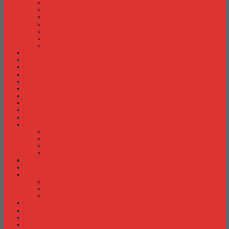
Meja Kantor Indachi
Meja Kantor Lion
Meja Kantor Lunar
Meja Kantor Modera
Meja Kantor Orbitrend
Meja Kantor Uno
Meja Kantor Vip
Meja Komputer
Meja Lipat
Meja Meeting
Meja Resepsionis
Mesin Absensi
Mesin Hitung Uang
Mesin Penghancur Kertas
Mesin Tik
Mobile File
Papan Tulis / WhiteBoard
Partisi Kantor
Partisi Kantor Donati
Partisi Kantor Indachi
Partisi Kantor Modera
Partisi Kantor Uno
Rak Sepatu
Rak Serbaguna
Rak TV
Rak TV Activ
Rak TV Expo
Rak TV Orbitrend
Ranjang Besi Expo
Ranjang Besi Orbitrend
Spring Bed Comforta
Spring bed Trendy