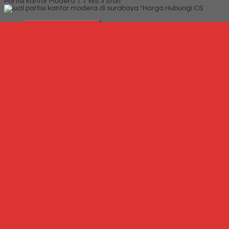
Partisi kantor Modera 1.1 WS 3 Staff
*Harga Hubungi CS
Telepon
087769684700
Whatsapp
6287769684700
Lihat Detail Produk
Partisi kantor Modera 1.1 WS 3 Staff
*Harga Hubungi CS
Hubungi Kami
QUICK ORDER
Whatsapp
via SMS
Jual Partisi Kantor Indachi 3 P C
*Harga
Hubungi CS
Telepon
087769684700
Whatsapp
6287769684700
Lihat Detail Produk
Jual Partisi Kantor Indachi 3 P C