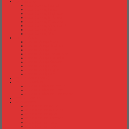
Laci Dorong
Laci Dorong Donati
Laci Dorong Expo
Laci Dorong Highpoint
Laci Dorong Indachi
Laci Dorong Modera
Laci Dorong Orbitrend
Laci Dorong Uno
Laci Dorong Vip
Lemari Arsip
Lemari Arsip Alba
Lemari Arsip Brother
Lemari Arsip Elite
Lemari Arsip Emporium
Lemari Arsip Importa
Lemari Arsip Kozure
Lemari Arsip Lion
Lemari Arsip Tiger
Lemari Arsip Vip
Lemari Arsip (Kayu)
Lemari Pakaian
Lemari Pakaian Activ
Lemari Pakaian Expo
Lemari Pakaian Orbitrend
Locker Cabinet
Meja Kantor
Meja Kantor Activ
Meja Kantor Aditech
Meja Kantor Alba
Meja Kantor Brother
Meja Kantor Euro
Meja Kantor Expo