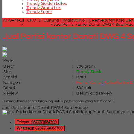
Trendy Golden Latex
Trendy Grand Lux
Trendy Super
INFORMASI TOKO : Jl. Gunung Himalaya No 11, Pemecutan Kaja Denpa
Beranda
»
Partisi Kantor
»
Jual Partisi kantor Donati DWS 4 Seat Ha
Jual Partisi kantor Donati DWS 4 
Kode
:
-
Berat
:
300 gram
Stok
:
Ready Stock
Kondisi
:
Baru
Kategori
:
Partisi Kantor
,
Partisi Kantor D
Dilihat
:
603 kali
Review
:
Belum ada review
Hubungi kami secara langsung untuk pemesanan yang lebih cepat!
Jual Partisi kantor Donati DWS 4 Seat Hadap
*Ha
Telepon
087769684700
Whatsapp
6287769684700