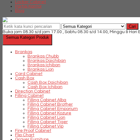
Locker Cabinet
Partisi Kantor
Blog
Cari
Buka jam 08.30 s/d jam 17.00 , Sabtu 08.30 s/d 14.00, Minggu & Hari
Semua Kategori Produk
Brankas
Brankas Chubb
Brankas Daichiban
Brankas Ichiban
Brankas Lion
Card Cabinet
Cash Box
Cash Box Daichiban
Cash Box Ichiban
Direction Cabinet
Filling Cabinet
Filling Cabinet Alba
Filling Cabinet Brother
Filling Cabinet Emporium
Filling Cabinet Kozure
Filling Cabinet Lion
Filling Cabinet Tiger
Filling Cabinet Vip
Fire Proof Cabinet
Flip Chart
Graver Furniture