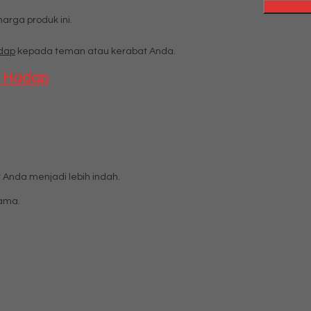
rga produk ini.
adap
kepada teman atau kerabat Anda.
at Hadap
Anda menjadi lebih indah.
lama.