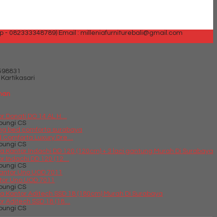
p - 082333348789)
Email : milleniafurniturebali@gmail.com
598831
Kartikasari
ihan
r Donati DO 14 AL H....
bungi CS
 Comforta Luxury Dre....
bungi CS
 Indachi DD 120 (12....
bungi CS
ntor Uno UOD 7011
bungi CS
r Aditech SSD 18 (18....
bungi CS