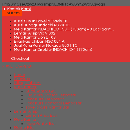
Ffn26mCseQzwzJTw3smpNE8Nti1cAw6hYZWaSDjvoqs
q
Kontak Kami
Hot Item!
Kursi Susun Savello Travis T0
Kursi Tunggu Indachi PS 74 TF
Meja Kantor INDACHI DD 150 T (150cm) + 3 Laci gant....
Lemari Arsip Vip V 602
Meja Kantor Lion L 103
Brankas Ichiban HSC 804 A
Jual Kursi Kantor Rakuda 9501 TC
Meja Kantor Direktur INDACHI D-1 (170cm)
Checkout
MENU NAVIGASI
Home
Brankas
Filling Cabinet
Kursi Kantor
Kursi Kantor Bali
Jual Kursi Kantor Denpasar
Toko Kursi Denpasar
Toko Kursi Kantor di Denpasar
savello kursi kantor Bali
Lemari Arsip
Lemari Arsip Bali
Meja Kantor
Meja Kantor Bali
Mobile File