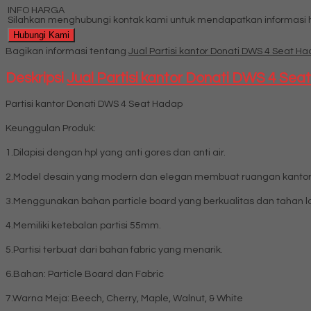
INFO HARGA
Silahkan menghubungi kontak kami untuk mendapatkan informasi ha
Hubungi Kami
Bagikan informasi tentang
Jual Partisi kantor Donati DWS 4 Seat H
Deskripsi
Jual Partisi kantor Donati DWS 4 Se
Partisi kantor Donati DWS 4 Seat Hadap
Keunggulan Produk:
1.Dilapisi dengan hpl yang anti gores dan anti air.
2.Model desain yang modern dan elegan membuat ruangan kantor 
3.Menggunakan bahan particle board yang berkualitas dan tahan 
4.Memiliki ketebalan partisi 55mm.
5.Partisi terbuat dari bahan fabric yang menarik.
6.Bahan: Particle Board dan Fabric
7.Warna Meja: Beech, Cherry, Maple, Walnut, & White