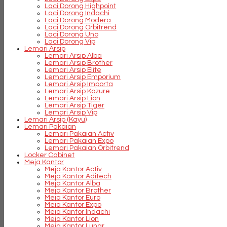
Laci Dorong Highpoint
Laci Dorong Indachi
Laci Dorong Modera
Laci Dorong Orbitrend
Laci Dorong Uno
Laci Dorong Vip
Lemari Arsip
Lemari Arsip Alba
Lemari Arsip Brother
Lemari Arsip Elite
Lemari Arsip Emporium
Lemari Arsip Importa
Lemari Arsip Kozure
Lemari Arsip Lion
Lemari Arsip Tiger
Lemari Arsip Vip
Lemari Arsip (Kayu)
Lemari Pakaian
Lemari Pakaian Activ
Lemari Pakaian Expo
Lemari Pakaian Orbitrend
Locker Cabinet
Meja Kantor
Meja Kantor Activ
Meja Kantor Aditech
Meja Kantor Alba
Meja Kantor Brother
Meja Kantor Euro
Meja Kantor Expo
Meja Kantor Indachi
Meja Kantor Lion
Meja Kantor Lunar