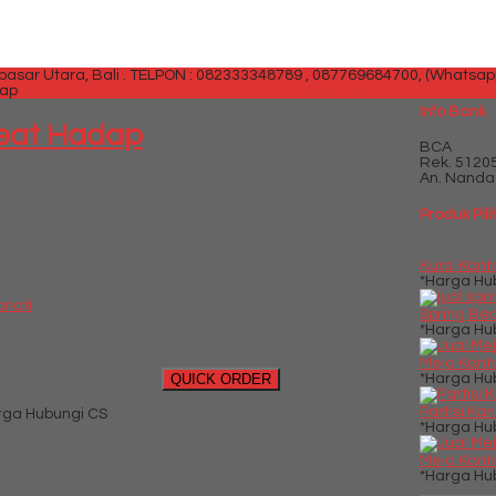
sar Utara, Bali .
TELPON : 082333348789 , 087769684700, (Whatsap
dap
SIDEBAR
Info Bank
Seat Hadap
BCA
Rek.
5120
An. Nanda 
Produk Pil
Kursi Kanto
*Harga Hu
onati
Spring Bed
*Harga Hu
Meja Kantor
QUICK ORDER
*Harga Hu
Partisi Ka
rga Hubungi CS
*Harga Hu
Meja Kanto
*Harga Hu