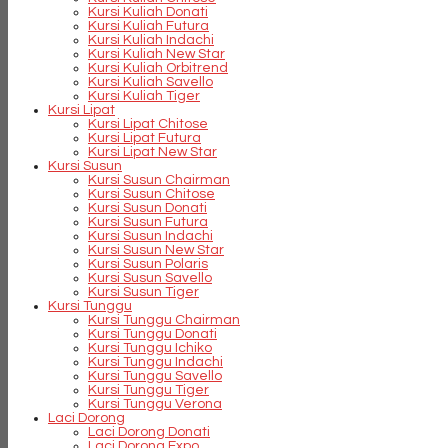
Kursi Kuliah Donati
Kursi Kuliah Futura
Kursi Kuliah Indachi
Kursi Kuliah New Star
Kursi Kuliah Orbitrend
Kursi Kuliah Savello
Kursi Kuliah Tiger
Kursi Lipat
Kursi Lipat Chitose
Kursi Lipat Futura
Kursi Lipat New Star
Kursi Susun
Kursi Susun Chairman
Kursi Susun Chitose
Kursi Susun Donati
Kursi Susun Futura
Kursi Susun Indachi
Kursi Susun New Star
Kursi Susun Polaris
Kursi Susun Savello
Kursi Susun Tiger
Kursi Tunggu
Kursi Tunggu Chairman
Kursi Tunggu Donati
Kursi Tunggu Ichiko
Kursi Tunggu Indachi
Kursi Tunggu Savello
Kursi Tunggu Tiger
Kursi Tunggu Verona
Laci Dorong
Laci Dorong Donati
Laci Dorong Expo