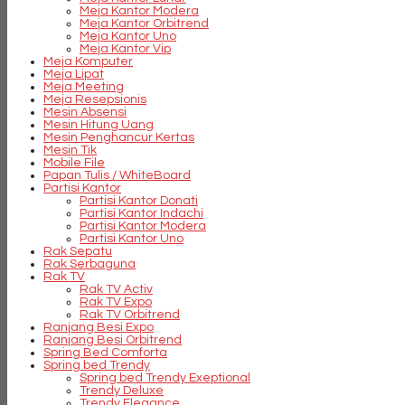
Meja Kantor Modera
Meja Kantor Orbitrend
Meja Kantor Uno
Meja Kantor Vip
Meja Komputer
Meja Lipat
Meja Meeting
Meja Resepsionis
Mesin Absensi
Mesin Hitung Uang
Mesin Penghancur Kertas
Mesin Tik
Mobile File
Papan Tulis / WhiteBoard
Partisi Kantor
Partisi Kantor Donati
Partisi Kantor Indachi
Partisi Kantor Modera
Partisi Kantor Uno
Rak Sepatu
Rak Serbaguna
Rak TV
Rak TV Activ
Rak TV Expo
Rak TV Orbitrend
Ranjang Besi Expo
Ranjang Besi Orbitrend
Spring Bed Comforta
Spring bed Trendy
Spring bed Trendy Exeptional
Trendy Deluxe
Trendy Elegance