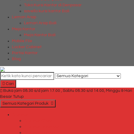
Toko Kursi Kantor di Denpasar
savello kursi kantor Bali
Lemari Arsip
Lemari Arsip Bali
Meja Kantor
Meja Kantor Bali
Mobile File
Locker Cabinet
Partisi Kantor
Blog
Cari
Buka jam 08.30 s/d jam 17.00 , Sabtu 08.30 s/d 14.00, Minggu & Hari
Besar Tutup
Semua Kategori Produk
Brankas
Brankas Chubb
Brankas Daichiban
Brankas Ichiban