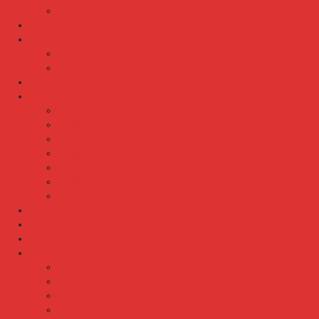
Brankas Lion
Card Cabinet
Cash Box
Cash Box Daichiban
Cash Box Ichiban
Direction Cabinet
Filling Cabinet
Filling Cabinet Alba
Filling Cabinet Brother
Filling Cabinet Emporium
Filling Cabinet Kozure
Filling Cabinet Lion
Filling Cabinet Tiger
Filling Cabinet Vip
Fire Proof Cabinet
Flip Chart
Graver Furniture
Kursi Bar/ Cafe
Kursi Bar / Cafe Chairman
Kursi Bar / Cafe Subaru
Kursi Bar / Cafe Verona
Kursi Bar/ Cafe Donati