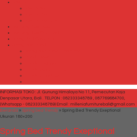
Rak TV
Rak TV Activ
Rak TV Expo
Rak TV Orbitrend
Ranjang Besi Expo
Ranjang Besi Orbitrend
Spring Bed Comforta
Spring bed Trendy
Spring bed Trendy Exeptional
Trendy Deluxe
Trendy Elegance
Trendy Golden Latex
Trendy Grand Lux
Trendy Super
INFORMASI TOKO : Jl. Gunung Himalaya No 11, Pemecutan Kaja
Denpasar Utara, Bali .
TELPON : 082333348789 , 087769684700,
(Whatsapp - 082333348789)
Email : milleniafurniturebali@gmail.com
Beranda
»
Spring bed Trendy
»
Spring Bed Trendy Exeptional
Ukuran 180×200
Spring Bed Trendy Exeptional