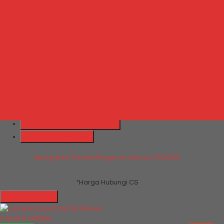
Produk Terkait Spring Bed Trendy Exeptional Ukuran 180×200
Hubungi Kami
QUICK ORDER
Whatsapp
via SMS
Spring Bed Trendy Elegance Ukuran 150×200
*Harga Hubungi CS
Telepon
087769684700
Whatsapp
6287769684700
Lihat Detail Produk
Spring Bed Trendy Elegance Ukuran 150x200
*Harga Hubungi CS
Hubungi Kami
QUICK ORDER