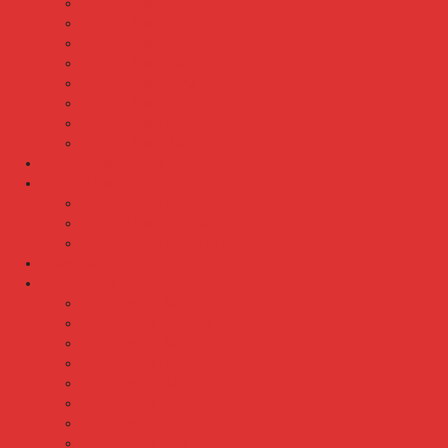
Lemari Arsip Brother
Lemari Arsip Elite
Lemari Arsip Emporium
Lemari Arsip Importa
Lemari Arsip Kozure
Lemari Arsip Lion
Lemari Arsip Tiger
Lemari Arsip Vip
Lemari Arsip (Kayu)
Lemari Pakaian
Lemari Pakaian Activ
Lemari Pakaian Expo
Lemari Pakaian Orbitrend
Locker Cabinet
Meja Kantor
Meja Kantor Activ
Meja Kantor Aditech
Meja Kantor Alba
Meja Kantor Brother
Meja Kantor Euro
Meja Kantor Expo
Meja Kantor Indachi
Meja Kantor Lion