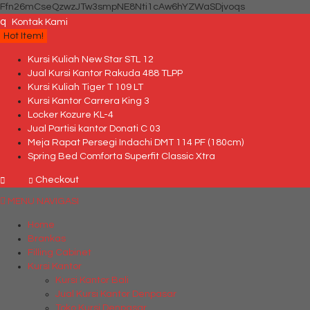
Ffn26mCseQzwzJTw3smpNE8Nti1cAw6hYZWaSDjvoqs
q
Kontak Kami
Hot Item!
Kursi Kuliah New Star STL 12
Jual Kursi Kantor Rakuda 488 TLPP
Kursi Kuliah Tiger T 109 LT
Kursi Kantor Carrera King 3
Locker Kozure KL-4
Jual Partisi kantor Donati C 03
Meja Rapat Persegi Indachi DMT 114 PF (180cm)
Spring Bed Comforta Superfit Classic Xtra
Checkout
MENU NAVIGASI
Home
Brankas
Filling Cabinet
Kursi Kantor
Kursi Kantor Bali
Jual Kursi Kantor Denpasar
Toko Kursi Denpasar