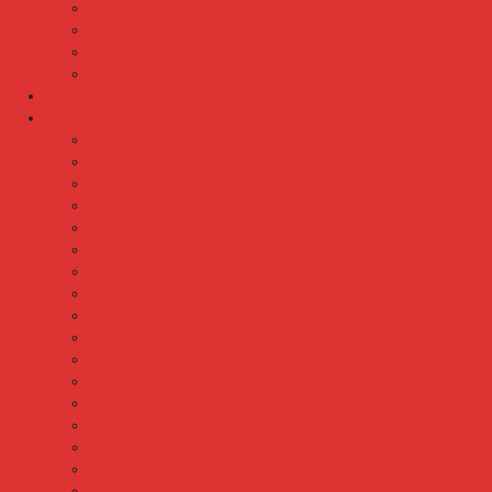
Kursi Bar/ Cafe Ergotec
Kursi Bar/ Cafe Indachi
Kursi Bar/ Cafe Savello
Kursi Bar/ Cafe Tiger
Kursi Gaming
Kursi Kantor
Kursi Kantor Ardent
Kursi Kantor Astrovis
Kursi Kantor Brother
Kursi Kantor Carrera
Kursi Kantor Chairman
Kursi Kantor Chitose
Kursi Kantor Donati
Kursi Kantor Ergotec
Kursi Kantor Importa
Kursi Kantor Indachi
Kursi Kantor Indachi Inco
Kursi Kantor Polaris
Kursi Kantor Rakuda
Kursi kantor Savello
Kursi Kantor Subaru
Kursi Kantor Tiger
Kursi Kantor Verona