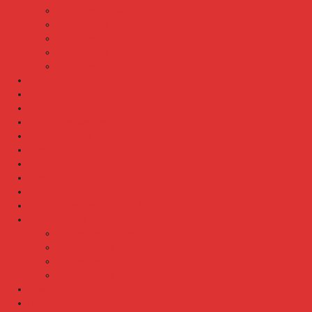
Meja Kantor Lunar
Meja Kantor Modera
Meja Kantor Orbitrend
Meja Kantor Uno
Meja Kantor Vip
Meja Komputer
Meja Lipat
Meja Meeting
Meja Resepsionis
Mesin Absensi
Mesin Hitung Uang
Mesin Penghancur Kertas
Mesin Tik
Mobile File
Papan Tulis / WhiteBoard
Partisi Kantor
Partisi Kantor Donati
Partisi Kantor Indachi
Partisi Kantor Modera
Partisi Kantor Uno
Rak Sepatu
Rak Serbaguna