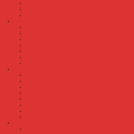
Kursi Susun Polaris
Kursi Susun Savello
Kursi Susun Tiger
Kursi Tunggu
Kursi Tunggu Chairman
Kursi Tunggu Donati
Kursi Tunggu Ichiko
Kursi Tunggu Indachi
Kursi Tunggu Savello
Kursi Tunggu Tiger
Kursi Tunggu Verona
Laci Dorong
Laci Dorong Donati
Laci Dorong Expo
Laci Dorong Highpoint
Laci Dorong Indachi
Laci Dorong Modera
Laci Dorong Orbitrend
Laci Dorong Uno
Laci Dorong Vip
Lemari Arsip
Lemari Arsip Alba