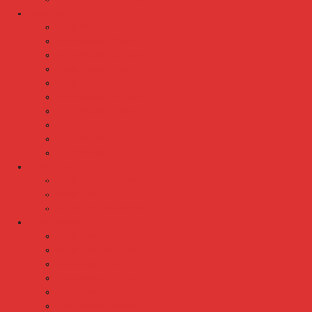
Kursi Kuliah
Kursi Kuliah Brother
Kursi Kuliah Chairman
Kursi Kuliah Chitose
Kursi Kuliah Donati
Kursi Kuliah Futura
Kursi Kuliah Indachi
Kursi Kuliah New Star
Kursi Kuliah Orbitrend
Kursi Kuliah Savello
Kursi Kuliah Tiger
Kursi Lipat
Kursi Lipat Chitose
Kursi Lipat Futura
Kursi Lipat New Star
Kursi Susun
Kursi Susun Chairman
Kursi Susun Chitose
Kursi Susun Donati
Kursi Susun Futura
Kursi Susun Indachi
Kursi Susun New Star