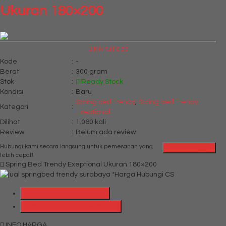
Ukuran 180×200
klik full size
Kode
:
-
Berat
:
300 gram
Stok
:
Ready Stock
Kondisi
:
Baru
Spring bed Trendy
,
Spring bed Trendy
Kategori
:
Exeptional
Dilihat
:
1.060 kali
Review
:
Belum ada review
Hubungi kami secara langsung untuk pemesanan yang
QUICK ORDER
lebih cepat!
Spring Bed Trendy Exeptional Ukuran 180×200
*Harga Hubungi CS
Telepon
087769684700
Whatsapp
6287769684700
INFO HARGA