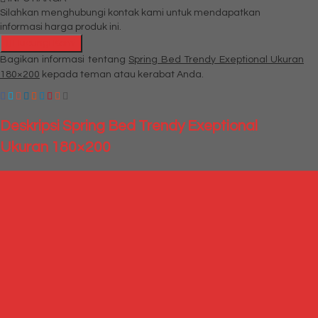
Silahkan menghubungi kontak kami untuk mendapatkan
informasi harga produk ini.
Hubungi Kami
Bagikan informasi tentang
Spring Bed Trendy Exeptional Ukuran
180×200
kepada teman atau kerabat Anda.
Deskripsi
Spring Bed Trendy Exeptional
Ukuran 180×200
Spring Bed Trendy Exeptional
SPECIFICATION :
Super Queen : 180x200x30
Satu set dengan divan dan sandaran
Produk Terkait
Produk Terbaru