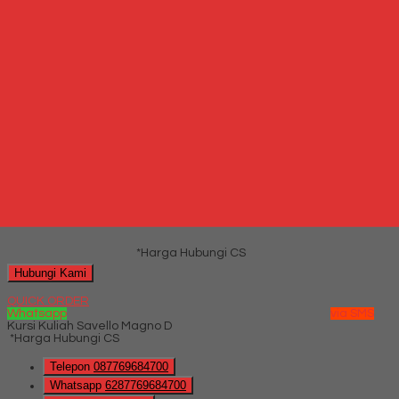
Marina) Surabaya.
Hubungi Kami
QUICK ORDER
Whatsapp
via SMS
Kursi Kuliah Savello Ethos D
*Harga Hubungi CS
Telepon
087769684700
Whatsapp
6287769684700
Lihat Detail Produk
Kursi Kuliah Savello Ethos D
*Harga Hubungi CS
Hubungi Kami
QUICK ORDER
Whatsapp
via SMS
Kursi Kuliah Savello Magno D
*Harga Hubungi CS
Telepon
087769684700
Whatsapp
6287769684700