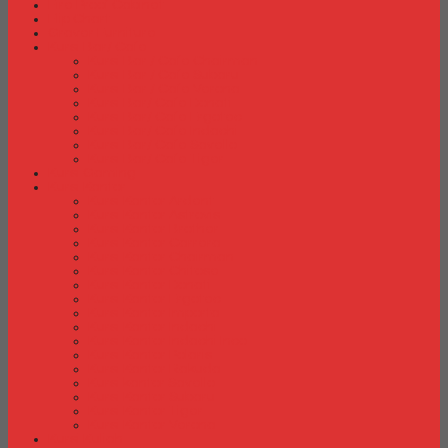
Fire Proof Cabinet
Flip Chart
Graver Furniture
Kursi Bar/ Cafe
Kursi Bar / Cafe Chairman
Kursi Bar / Cafe Subaru
Kursi Bar / Cafe Verona
Kursi Bar/ Cafe Donati
Kursi Bar/ Cafe Ergotec
Kursi Bar/ Cafe Indachi
Kursi Bar/ Cafe Savello
Kursi Bar/ Cafe Tiger
Kursi Gaming
Kursi Kantor
Kursi Kantor Ardent
Kursi Kantor Astrovis
Kursi Kantor Brother
Kursi Kantor Carrera
Kursi Kantor Chairman
Kursi Kantor Chitose
Kursi Kantor Donati
Kursi Kantor Ergotec
Kursi Kantor Importa
Kursi Kantor Indachi
Kursi Kantor Indachi Inco
Kursi Kantor Polaris
Kursi Kantor Rakuda
Kursi kantor Savello
Kursi Kantor Subaru
Kursi Kantor Tiger
Kursi Kantor Verona
Kursi Kuliah