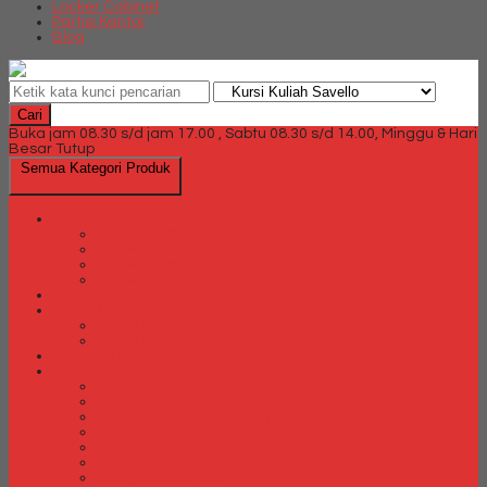
Locker Cabinet
Partisi Kantor
Blog
Cari
Buka jam 08.30 s/d jam 17.00 , Sabtu 08.30 s/d 14.00, Minggu & Hari
Besar Tutup
Semua Kategori Produk
Brankas
Brankas Chubb
Brankas Daichiban
Brankas Ichiban
Brankas Lion
Card Cabinet
Cash Box
Cash Box Daichiban
Cash Box Ichiban
Direction Cabinet
Filling Cabinet
Filling Cabinet Alba
Filling Cabinet Brother
Filling Cabinet Emporium
Filling Cabinet Kozure
Filling Cabinet Lion
Filling Cabinet Tiger
Filling Cabinet Vip