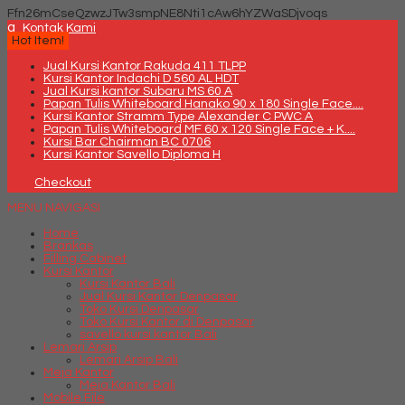
Ffn26mCseQzwzJTw3smpNE8Nti1cAw6hYZWaSDjvoqs
q
Kontak Kami
Hot Item!
Jual Kursi Kantor Rakuda 411 TLPP
Kursi Kantor Indachi D 560 AL HDT
Jual Kursi kantor Subaru MS 60 A
Papan Tulis Whiteboard Hanako 90 x 180 Single Face....
Kursi Kantor Stramm Type Alexander C PWC A
Papan Tulis Whiteboard MF 60 x 120 Single Face + K....
Kursi Bar Chairman BC 0706
Kursi Kantor Savello Diploma H
Checkout
MENU NAVIGASI
Home
Brankas
Filling Cabinet
Kursi Kantor
Kursi Kantor Bali
Jual Kursi Kantor Denpasar
Toko Kursi Denpasar
Toko Kursi Kantor di Denpasar
savello kursi kantor Bali
Lemari Arsip
Lemari Arsip Bali
Meja Kantor
Meja Kantor Bali
Mobile File