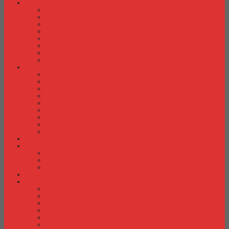
Laci Dorong
Laci Dorong Donati
Laci Dorong Expo
Laci Dorong Highpoint
Laci Dorong Indachi
Laci Dorong Modera
Laci Dorong Orbitrend
Laci Dorong Uno
Laci Dorong Vip
Lemari Arsip
Lemari Arsip Alba
Lemari Arsip Brother
Lemari Arsip Elite
Lemari Arsip Emporium
Lemari Arsip Importa
Lemari Arsip Kozure
Lemari Arsip Lion
Lemari Arsip Tiger
Lemari Arsip Vip
Lemari Arsip (Kayu)
Lemari Pakaian
Lemari Pakaian Activ
Lemari Pakaian Expo
Lemari Pakaian Orbitrend
Locker Cabinet
Meja Kantor
Meja Kantor Activ
Meja Kantor Aditech
Meja Kantor Alba
Meja Kantor Brother
Meja Kantor Euro
Meja Kantor Expo