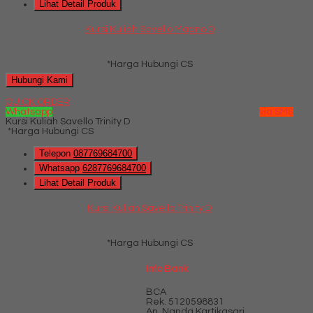
Lihat Detail Produk
Kursi Kuliah Savello Magno D
*Harga Hubungi CS
Hubungi Kami
QUICK ORDER
Whatsapp
via SMS
Kursi Kuliah Savello Trinity D
*Harga Hubungi CS
Telepon
087769684700
Whatsapp
6287769684700
Lihat Detail Produk
Kursi Kuliah Savello Trinity D
*Harga Hubungi CS
Info Bank
BCA
Rek.
5120598831
An. Nanda Kartikasari