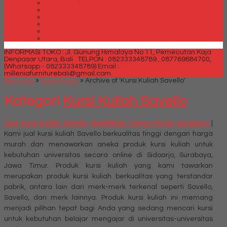
Spring bed Trendy Exeptional
Trendy Deluxe
Trendy Elegance
Trendy Golden Latex
Trendy Grand Lux
Trendy Super
INFORMASI TOKO : Jl. Gunung Himalaya No 11, Pemecutan Kaja
Denpasar Utara, Bali .
TELPON : 082333348789 , 087769684700,
(Whatsapp - 082333348789)
Email :
milleniafurniturebali@gmail.com
Beranda
»
Kursi Kuliah
»
Archive of 'Kursi Kuliah Savello'
Kategori
Kursi Kuliah Savello
Jual Kursi Kuliah Savello, Spesifikasi, Harga Murah Surabaya
|
Kami jual kursi kuliah Savello berkualitas tinggi dengan harga
murah dan menawarkan aneka produk kursi kuliah untuk
kebutuhan universitas secara online di Sidoarjo, Surabaya,
Jawa Timur. Produk kursi kuliah yang kami tawarkan
merupakan produk kursi kuliah berkualitas yang terstandar
pabrik, antara lain dari merk-merk terkenal seperti Savello,
Savello, dan merk lainnya. Produk kursi kuliah ini memang
menjadi pilihan tepat bagi Anda yang sedang mencari kursi
untuk kebutuhan belajar mengajar di universitas-universitas