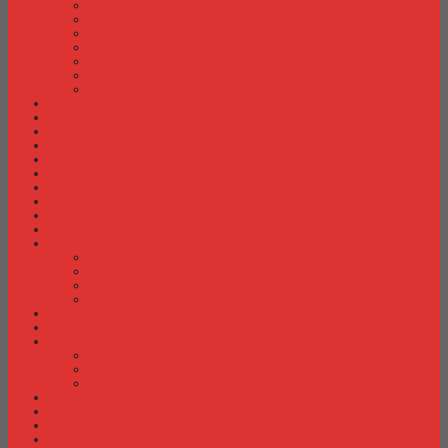
Meja Kantor Indachi
Meja Kantor Lion
Meja Kantor Lunar
Meja Kantor Modera
Meja Kantor Orbitrend
Meja Kantor Uno
Meja Kantor Vip
Meja Komputer
Meja Lipat
Meja Meeting
Meja Resepsionis
Mesin Absensi
Mesin Hitung Uang
Mesin Penghancur Kertas
Mesin Tik
Mobile File
Papan Tulis / WhiteBoard
Partisi Kantor
Partisi Kantor Donati
Partisi Kantor Indachi
Partisi Kantor Modera
Partisi Kantor Uno
Rak Sepatu
Rak Serbaguna
Rak TV
Rak TV Activ
Rak TV Expo
Rak TV Orbitrend
Ranjang Besi Expo
Ranjang Besi Orbitrend
Spring Bed Comforta
Spring bed Trendy