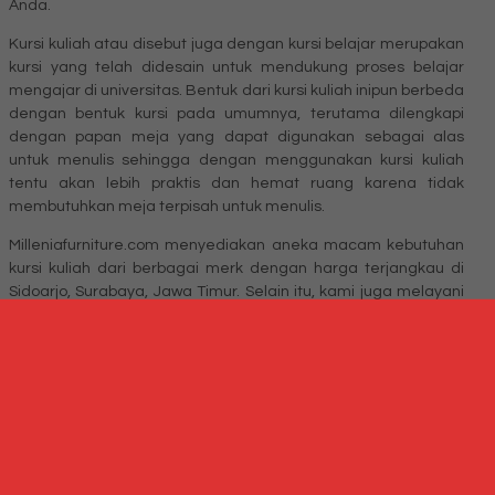
Anda.
Kursi kuliah atau disebut juga dengan kursi belajar merupakan
kursi yang telah didesain untuk mendukung proses belajar
mengajar di universitas. Bentuk dari kursi kuliah inipun berbeda
dengan bentuk kursi pada umumnya, terutama dilengkapi
dengan papan meja yang dapat digunakan sebagai alas
untuk menulis sehingga dengan menggunakan kursi kuliah
tentu akan lebih praktis dan hemat ruang karena tidak
membutuhkan meja terpisah untuk menulis.
Milleniafurniture.com menyediakan aneka macam kebutuhan
kursi kuliah dari berbagai merk dengan harga terjangkau di
Sidoarjo, Surabaya, Jawa Timur. Selain itu, kami juga melayani
pengiriman produk kursi kuliah ke luar kota di seluruh Indonesia.
Untuk info harga kursi kuliah atau info spesifikasi lengkap kursi
kuliah yang kami jual maka Anda bisa menghubungi Customer
Service kami.
Untuk informasi lebih lanjut anda bisa menghubungi customer
service Millenia Furniture Surabaya di nomor 031-99842501 ,
081233530110 , 087876000886 , 085710030301 atau Anda juga
bisa mengunjungi kami di Jl. Sidosermo II / 76 A (Ruko Graha