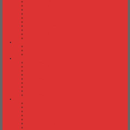
Kursi Kuliah Brother
Kursi Kuliah Chairman
Kursi Kuliah Chitose
Kursi Kuliah Donati
Kursi Kuliah Futura
Kursi Kuliah Indachi
Kursi Kuliah New Star
Kursi Kuliah Orbitrend
Kursi Kuliah Savello
Kursi Kuliah Tiger
Kursi Lipat
Kursi Lipat Chitose
Kursi Lipat Futura
Kursi Lipat New Star
Kursi Susun
Kursi Susun Chairman
Kursi Susun Chitose
Kursi Susun Donati
Kursi Susun Futura
Kursi Susun Indachi
Kursi Susun New Star
Kursi Susun Polaris
Kursi Susun Savello
Kursi Susun Tiger
Kursi Tunggu
Kursi Tunggu Chairman
Kursi Tunggu Donati
Kursi Tunggu Ichiko
Kursi Tunggu Indachi
Kursi Tunggu Savello
Kursi Tunggu Tiger
Kursi Tunggu Verona