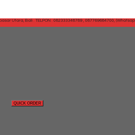
sar Utara, Bali .
TELPON : 082333348789 , 087769684700, (Whatsap
SIDEBAR
QUICK ORDER