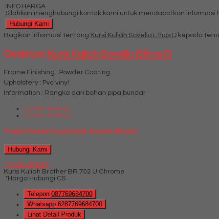
INFO HARGA
Silahkan menghubungi kontak kami untuk mendapatkan informasi ha
Hubungi Kami
Bagikan informasi tentang
Kursi Kuliah Savello Ethos D
kepada tema
Deskripsi
Kursi Kuliah Savello Ethos D
Frame Finishing : Powder Coating
Upholstery : Pvc vinyl
Information : Rangka dari bahan pipa bundar
Produk Terkait
Produk Terbaru
Produk Terkait Kursi Kuliah Savello Ethos D
Hubungi Kami
QUICK ORDER
Kursi Kuliah Brother BR 702 U Chrome
*Harga Hubungi CS
Telepon
087769684700
Whatsapp
6287769684700
Lihat Detail Produk