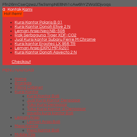
Ffn26mCseQzwzJTw3smpNE8Nti1cAw6hYZWaSDjvoqs
q
Kontak Kami
Hot Item!
Kursi Kantor Polaris B 01
Kursi Kantor Donati Etive 2 N
Lemari Arsip Neo NB-508
Rak Serbaguna Tiger XDF-CO2
Jual Kursi kantor Subaru Ferre M Chrome
Kursi kantor Ergotec LX 958 TR
Lemari Arsip EXPO MP R201
Kursi Kantor Donati Asvecto 2 N
Checkout
MENU NAVIGASI
Home
Brankas
Filling Cabinet
Kursi Kantor
Kursi Kantor Bali
Jual Kursi Kantor Denpasar
Toko Kursi Denpasar
Toko Kursi Kantor di Denpasar
savello kursi kantor Bali
Lemari Arsip
Lemari Arsip Bali
Meja Kantor
Meja Kantor Bali
Mobile File