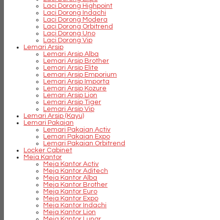
Laci Dorong Highpoint
Laci Dorong Indachi
Laci Dorong Modera
Laci Dorong Orbitrend
Laci Dorong Uno
Laci Dorong Vip
Lemari Arsip
Lemari Arsip Alba
Lemari Arsip Brother
Lemari Arsip Elite
Lemari Arsip Emporium
Lemari Arsip Importa
Lemari Arsip Kozure
Lemari Arsip Lion
Lemari Arsip Tiger
Lemari Arsip Vip
Lemari Arsip (Kayu)
Lemari Pakaian
Lemari Pakaian Activ
Lemari Pakaian Expo
Lemari Pakaian Orbitrend
Locker Cabinet
Meja Kantor
Meja Kantor Activ
Meja Kantor Aditech
Meja Kantor Alba
Meja Kantor Brother
Meja Kantor Euro
Meja Kantor Expo
Meja Kantor Indachi
Meja Kantor Lion
Meja Kantor Lunar