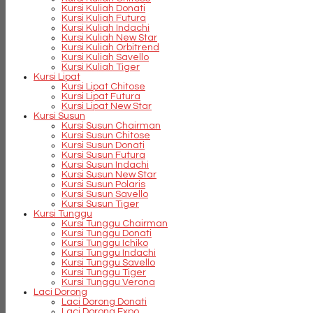
Kursi Kuliah Donati
Kursi Kuliah Futura
Kursi Kuliah Indachi
Kursi Kuliah New Star
Kursi Kuliah Orbitrend
Kursi Kuliah Savello
Kursi Kuliah Tiger
Kursi Lipat
Kursi Lipat Chitose
Kursi Lipat Futura
Kursi Lipat New Star
Kursi Susun
Kursi Susun Chairman
Kursi Susun Chitose
Kursi Susun Donati
Kursi Susun Futura
Kursi Susun Indachi
Kursi Susun New Star
Kursi Susun Polaris
Kursi Susun Savello
Kursi Susun Tiger
Kursi Tunggu
Kursi Tunggu Chairman
Kursi Tunggu Donati
Kursi Tunggu Ichiko
Kursi Tunggu Indachi
Kursi Tunggu Savello
Kursi Tunggu Tiger
Kursi Tunggu Verona
Laci Dorong
Laci Dorong Donati
Laci Dorong Expo