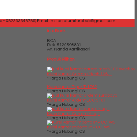
p - 082333348789)
Email : milleniafurniturebali@gmail.com
Info Bank
BCA
Rek.
5120598831
An. Nanda Kartikasari
Produk Pilihan
Kursi Kantor Carrera Mesh 106 ....
*Harga Hubungi CS
Kursi Kantor Tiger T-1762
*Harga Hubungi CS
Kursi Kantor Ardent ECO 5101
*Harga Hubungi CS
Kursi Kantor Carrera King II
*Harga Hubungi CS
Kursi Kantor Importa IMP OC-W5
*Harga Hubungi CS