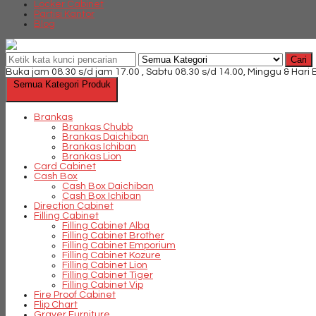
Locker Cabinet
Partisi Kantor
Blog
Cari
Buka jam 08.30 s/d jam 17.00 , Sabtu 08.30 s/d 14.00, Minggu & Hari
Semua Kategori Produk
Brankas
Brankas Chubb
Brankas Daichiban
Brankas Ichiban
Brankas Lion
Card Cabinet
Cash Box
Cash Box Daichiban
Cash Box Ichiban
Direction Cabinet
Filling Cabinet
Filling Cabinet Alba
Filling Cabinet Brother
Filling Cabinet Emporium
Filling Cabinet Kozure
Filling Cabinet Lion
Filling Cabinet Tiger
Filling Cabinet Vip
Fire Proof Cabinet
Flip Chart
Graver Furniture