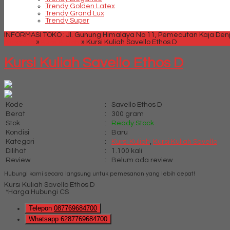
Trendy Golden Latex
Trendy Grand Lux
Trendy Super
INFORMASI TOKO : Jl. Gunung Himalaya No 11, Pemecutan Kaja Denpa
Beranda
»
Kursi Kuliah
»
Kursi Kuliah Savello Ethos D
Kursi Kuliah Savello Ethos D
Kode
:
Savello Ethos D
Berat
:
300 gram
Stok
:
Ready Stock
Kondisi
:
Baru
Kategori
:
Kursi Kuliah
,
Kursi Kuliah Savello
Dilihat
:
1.100 kali
Review
:
Belum ada review
Hubungi kami secara langsung untuk pemesanan yang lebih cepat!
Kursi Kuliah Savello Ethos D
*Harga Hubungi CS
Telepon
087769684700
Whatsapp
6287769684700