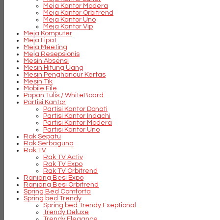
Meja Kantor Modera
Meja Kantor Orbitrend
Meja Kantor Uno
Meja Kantor Vip
Meja Komputer
Meja Lipat
Meja Meeting
Meja Resepsionis
Mesin Absensi
Mesin Hitung Uang
Mesin Penghancur Kertas
Mesin Tik
Mobile File
Papan Tulis / WhiteBoard
Partisi Kantor
Partisi Kantor Donati
Partisi Kantor Indachi
Partisi Kantor Modera
Partisi Kantor Uno
Rak Sepatu
Rak Serbaguna
Rak TV
Rak TV Activ
Rak TV Expo
Rak TV Orbitrend
Ranjang Besi Expo
Ranjang Besi Orbitrend
Spring Bed Comforta
Spring bed Trendy
Spring bed Trendy Exeptional
Trendy Deluxe
Trendy Elegance