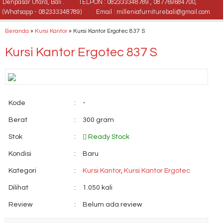
Denpasar Utara, Bali .
TELPON : 082333348789 , 087769684700,
(Whatsapp - 082333348789)
Email : milleniafurniturebali@gmail.com
Beranda
»
Kursi Kantor
»
Kursi Kantor Ergotec 837 S
Kursi Kantor Ergotec 837 S
Kode
:
-
Berat
:
300 gram
Stok
:
Ready Stock
Kondisi
:
Baru
Kategori
:
Kursi Kantor
,
Kursi Kantor Ergotec
Dilihat
:
1.050 kali
Review
:
Belum ada review