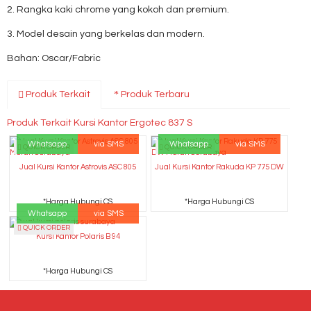
2. Rangka kaki chrome yang kokoh dan premium.
3. Model desain yang berkelas dan modern.
Bahan: Oscar/Fabric
Produk Terkait
Produk Terbaru
Produk Terkait Kursi Kantor Ergotec 837 S
Whatsapp
via SMS
Whatsapp
via SMS
QUICK ORDER
QUICK ORDER
Jual Kursi Kantor Astrovis ASC 805
Jual Kursi Kantor Rakuda KP 775 DW
*Harga Hubungi CS
*Harga Hubungi CS
Whatsapp
via SMS
QUICK ORDER
Kursi Kantor Polaris B 94
*Harga Hubungi CS