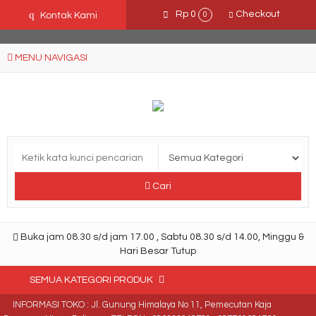
Ffn26mCseQzwzJTw3smpNE8Nti1cAw6hYZWaSDjvoqs
q
Rp 0
Checkout
Kontak Kami
0
MENU NAVIGASI
Cari
Buka jam 08.30 s/d jam 17.00 , Sabtu 08.30 s/d 14.00, Minggu &
Hari Besar Tutup
SEMUA KATEGORI PRODUK
INFORMASI TOKO : Jl. Gunung Himalaya No 11, Pemecutan Kaja