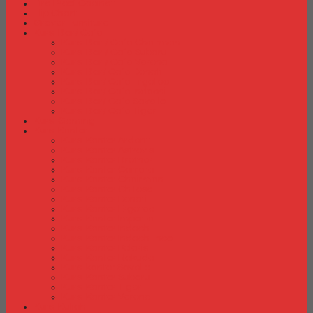
Fire Proof Cabinet
Flip Chart
Graver Furniture
Kursi Bar/ Cafe
Kursi Bar / Cafe Chairman
Kursi Bar / Cafe Subaru
Kursi Bar / Cafe Verona
Kursi Bar/ Cafe Donati
Kursi Bar/ Cafe Ergotec
Kursi Bar/ Cafe Indachi
Kursi Bar/ Cafe Savello
Kursi Bar/ Cafe Tiger
Kursi Gaming
Kursi Kantor
Kursi Kantor Ardent
Kursi Kantor Astrovis
Kursi Kantor Brother
Kursi Kantor Carrera
Kursi Kantor Chairman
Kursi Kantor Chitose
Kursi Kantor Donati
Kursi Kantor Ergotec
Kursi Kantor Importa
Kursi Kantor Indachi
Kursi Kantor Indachi Inco
Kursi Kantor Polaris
Kursi Kantor Rakuda
Kursi kantor Savello
Kursi Kantor Subaru
Kursi Kantor Tiger
Kursi Kantor Verona
Kursi Kuliah