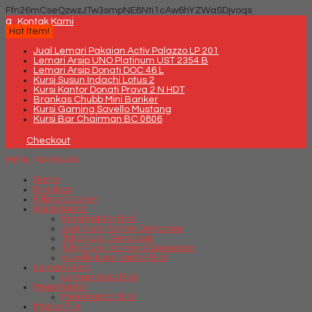
Ffn26mCseQzwzJTw3smpNE8Nti1cAw6hYZWaSDjvoqs
q
Kontak Kami
Hot Item!
Jual Lemari Pakaian Activ Palazzo LP 201
Lemari Arsip UNO Platinum UST 2354 B
Lemari Arsip Donati DOC 46 L
Kursi Susun Indachi Lotus 2
Kursi Kantor Donati Prava 2 N HDT
Brankas Chubb Mini Banker
Kursi Gaming Savello Mustang
Kursi Bar Chairman BC 0806
Checkout
MENU NAVIGASI
Home
Brankas
Filling Cabinet
Kursi Kantor
Kursi Kantor Bali
Jual Kursi Kantor Denpasar
Toko Kursi Denpasar
Toko Kursi Kantor di Denpasar
savello kursi kantor Bali
Lemari Arsip
Lemari Arsip Bali
Meja Kantor
Meja Kantor Bali
Mobile File