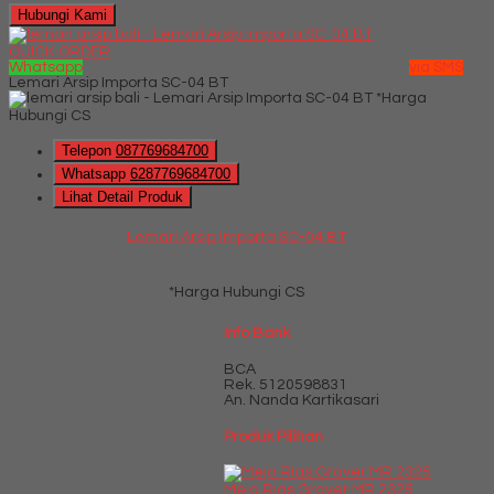
Hubungi Kami
QUICK ORDER
Whatsapp
via SMS
Lemari Arsip Importa SC-04 BT
*Harga
Hubungi CS
Telepon
087769684700
Whatsapp
6287769684700
Lihat Detail Produk
Lemari Arsip Importa SC-04 BT
*Harga Hubungi CS
Info Bank
BCA
Rek.
5120598831
An. Nanda Kartikasari
Produk Pilihan
Meja Rias Graver MR 2325