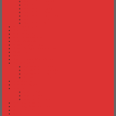
Meja Kantor Indachi
Meja Kantor Lion
Meja Kantor Lunar
Meja Kantor Modera
Meja Kantor Orbitrend
Meja Kantor Uno
Meja Kantor Vip
Meja Komputer
Meja Lipat
Meja Meeting
Meja Resepsionis
Mesin Absensi
Mesin Hitung Uang
Mesin Penghancur Kertas
Mesin Tik
Mobile File
Papan Tulis / WhiteBoard
Partisi Kantor
Partisi Kantor Donati
Partisi Kantor Indachi
Partisi Kantor Modera
Partisi Kantor Uno
Rak Sepatu
Rak Serbaguna
Rak TV
Rak TV Activ
Rak TV Expo
Rak TV Orbitrend
Ranjang Besi Expo
Ranjang Besi Orbitrend
Spring Bed Comforta
Spring bed Trendy