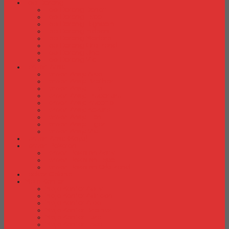
Laci Dorong
Laci Dorong Donati
Laci Dorong Expo
Laci Dorong Highpoint
Laci Dorong Indachi
Laci Dorong Modera
Laci Dorong Orbitrend
Laci Dorong Uno
Laci Dorong Vip
Lemari Arsip
Lemari Arsip Alba
Lemari Arsip Brother
Lemari Arsip Elite
Lemari Arsip Emporium
Lemari Arsip Importa
Lemari Arsip Kozure
Lemari Arsip Lion
Lemari Arsip Tiger
Lemari Arsip Vip
Lemari Arsip (Kayu)
Lemari Pakaian
Lemari Pakaian Activ
Lemari Pakaian Expo
Lemari Pakaian Orbitrend
Locker Cabinet
Meja Kantor
Meja Kantor Activ
Meja Kantor Aditech
Meja Kantor Alba
Meja Kantor Brother
Meja Kantor Euro
Meja Kantor Expo