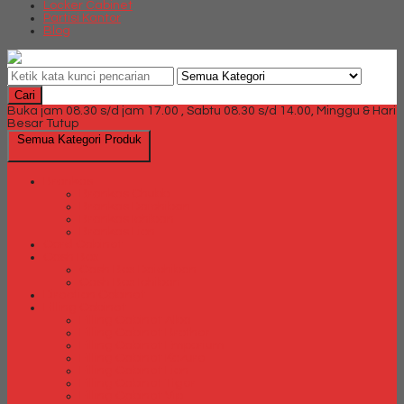
Locker Cabinet
Partisi Kantor
Blog
Cari
Buka jam 08.30 s/d jam 17.00 , Sabtu 08.30 s/d 14.00, Minggu & Hari
Besar Tutup
Semua Kategori Produk
Brankas
Brankas Chubb
Brankas Daichiban
Brankas Ichiban
Brankas Lion
Card Cabinet
Cash Box
Cash Box Daichiban
Cash Box Ichiban
Direction Cabinet
Filling Cabinet
Filling Cabinet Alba
Filling Cabinet Brother
Filling Cabinet Emporium
Filling Cabinet Kozure
Filling Cabinet Lion
Filling Cabinet Tiger
Filling Cabinet Vip