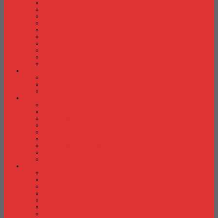
Kursi Kuliah Brother
Kursi Kuliah Chairman
Kursi Kuliah Chitose
Kursi Kuliah Donati
Kursi Kuliah Futura
Kursi Kuliah Indachi
Kursi Kuliah New Star
Kursi Kuliah Orbitrend
Kursi Kuliah Savello
Kursi Kuliah Tiger
Kursi Lipat
Kursi Lipat Chitose
Kursi Lipat Futura
Kursi Lipat New Star
Kursi Susun
Kursi Susun Chairman
Kursi Susun Chitose
Kursi Susun Donati
Kursi Susun Futura
Kursi Susun Indachi
Kursi Susun New Star
Kursi Susun Polaris
Kursi Susun Savello
Kursi Susun Tiger
Kursi Tunggu
Kursi Tunggu Chairman
Kursi Tunggu Donati
Kursi Tunggu Ichiko
Kursi Tunggu Indachi
Kursi Tunggu Savello
Kursi Tunggu Tiger
Kursi Tunggu Verona