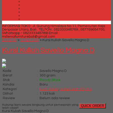
Spring bed Trendy Exeptional
Trendy Deluxe
Trendy Elegance
Trendy Golden Latex
Trendy Grand Lux
Trendy Super
INFORMASI TOKO : Jl. Gunung Himalaya No 11, Pemecutan Kaja
Denpasar Utara, Bali .
TELPON : 082333348789 , 087769684700,
(Whatsapp - 082333348789)
Email :
milleniafurniturebali@gmail.com
Beranda
»
Kursi Kuliah
»
Kursi Kuliah Savello Magno D
Kursi Kuliah Savello Magno D
Kode
:
Savello Magno D
Berat
:
300 gram
Stok
:
Ready Stock
Kondisi
:
Baru
Kategori
:
Kursi Kuliah
,
Kursi Kuliah Savello
Dilihat
:
1.123 kali
Review
:
Belum ada review
Hubungi kami secara langsung untuk pemesanan yang
QUICK ORDER
lebih cepat!
Kursi Kuliah Savello Magno D