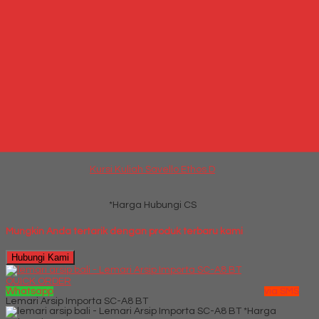
*Harga Hubungi CS
Hubungi Kami
QUICK ORDER
Whatsapp
via SMS
Kursi Kuliah Savello Ethos D
*Harga Hubungi CS
Telepon
087769684700
Whatsapp
6287769684700
Lihat Detail Produk
Kursi Kuliah Savello Ethos D
*Harga Hubungi CS
Mungkin Anda tertarik dengan produk terbaru kami
Hubungi Kami
QUICK ORDER
Whatsapp
via SMS
Lemari Arsip Importa SC-A8 BT
*Harga