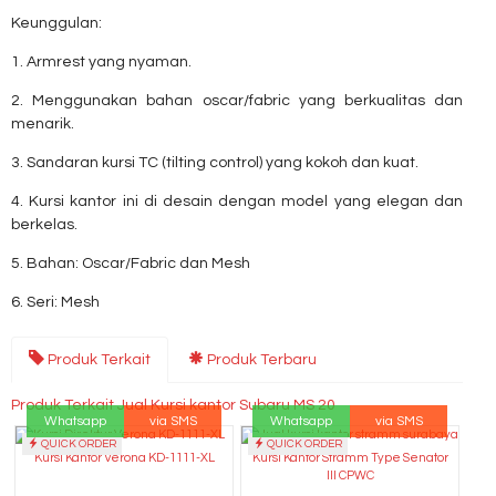
Keunggulan:
1. Armrest yang nyaman.
2. Menggunakan bahan oscar/fabric yang berkualitas dan
menarik.
3. Sandaran kursi TC (tilting control) yang kokoh dan kuat.
4. Kursi kantor ini di desain dengan model yang elegan dan
berkelas.
5. Bahan: Oscar/Fabric dan Mesh
6. Seri: Mesh
Produk Terkait
Produk Terbaru
Produk Terkait Jual Kursi kantor Subaru MS 20
Whatsapp
via SMS
Whatsapp
via SMS
QUICK ORDER
QUICK ORDER
Kursi Kantor Verona KD-1111-XL
Kursi Kantor Stramm Type Senator
III CPWC