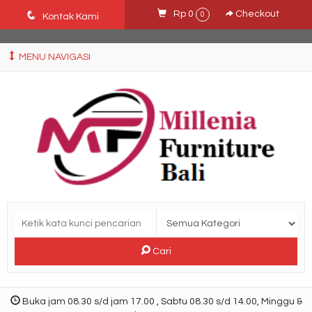
Ffn26mCseQzwzJTw3smpNE8Nti1cAw6hYZWaSDjvoqs
q
Rp 0
Checkout
0
Kontak Kami
MENU NAVIGASI
Cari
Buka jam 08.30 s/d jam 17.00 , Sabtu 08.30 s/d 14.00, Minggu &