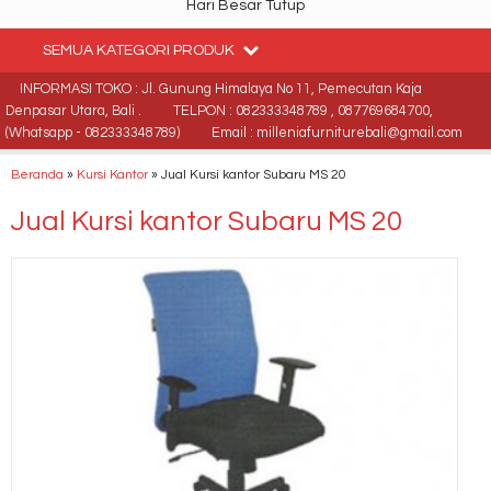
Hari Besar Tutup
SEMUA KATEGORI PRODUK
INFORMASI TOKO : Jl. Gunung Himalaya No 11, Pemecutan Kaja
Denpasar Utara, Bali .
TELPON : 082333348789 , 087769684700,
(Whatsapp - 082333348789)
Email : milleniafurniturebali@gmail.com
Beranda
»
Kursi Kantor
»
Jual Kursi kantor Subaru MS 20
Jual Kursi kantor Subaru MS 20