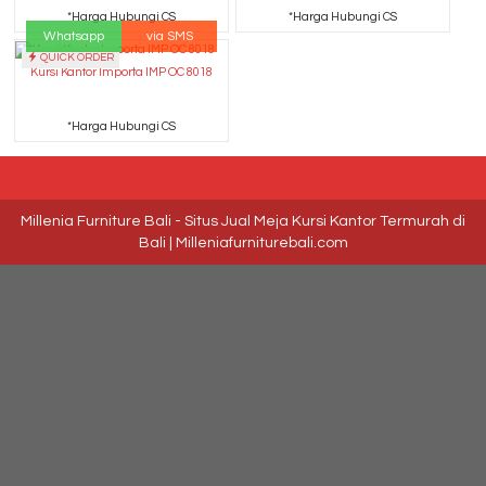
*Harga Hubungi CS
*Harga Hubungi CS
Whatsapp
via SMS
QUICK ORDER
Kursi Kantor Importa IMP OC 8018
*Harga Hubungi CS
Millenia Furniture Bali - Situs Jual Meja Kursi Kantor Termurah di
Bali | Milleniafurniturebali.com