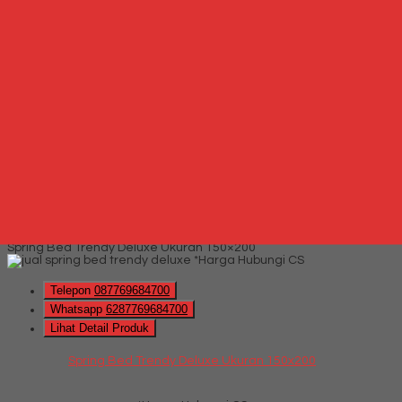
Whatsapp
via SMS
Spring Bed Trendy Exeptional Ukuran 200×200
*Harga Hubungi CS
Telepon
087769684700
Whatsapp
6287769684700
Lihat Detail Produk
Spring Bed Trendy Exeptional Ukuran 200x200
*Harga Hubungi CS
Hubungi Kami
QUICK ORDER
Whatsapp
via SMS
Spring Bed Trendy Deluxe Ukuran 150×200
*Harga Hubungi CS
Telepon
087769684700
Whatsapp
6287769684700
Lihat Detail Produk
Spring Bed Trendy Deluxe Ukuran 150x200