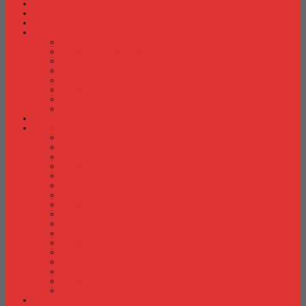
Fire Proof Cabinet
Flip Chart
Graver Furniture
Kursi Bar/ Cafe
Kursi Bar / Cafe Chairman
Kursi Bar / Cafe Subaru
Kursi Bar / Cafe Verona
Kursi Bar/ Cafe Donati
Kursi Bar/ Cafe Ergotec
Kursi Bar/ Cafe Indachi
Kursi Bar/ Cafe Savello
Kursi Bar/ Cafe Tiger
Kursi Gaming
Kursi Kantor
Kursi Kantor Ardent
Kursi Kantor Astrovis
Kursi Kantor Brother
Kursi Kantor Carrera
Kursi Kantor Chairman
Kursi Kantor Chitose
Kursi Kantor Donati
Kursi Kantor Ergotec
Kursi Kantor Importa
Kursi Kantor Indachi
Kursi Kantor Indachi Inco
Kursi Kantor Polaris
Kursi Kantor Rakuda
Kursi kantor Savello
Kursi Kantor Subaru
Kursi Kantor Tiger
Kursi Kantor Verona
Kursi Kuliah