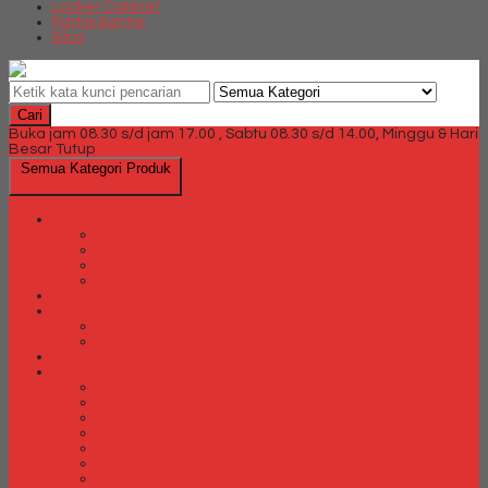
Locker Cabinet
Partisi Kantor
Blog
Cari
Buka jam 08.30 s/d jam 17.00 , Sabtu 08.30 s/d 14.00, Minggu & Hari
Besar Tutup
Semua Kategori Produk
Brankas
Brankas Chubb
Brankas Daichiban
Brankas Ichiban
Brankas Lion
Card Cabinet
Cash Box
Cash Box Daichiban
Cash Box Ichiban
Direction Cabinet
Filling Cabinet
Filling Cabinet Alba
Filling Cabinet Brother
Filling Cabinet Emporium
Filling Cabinet Kozure
Filling Cabinet Lion
Filling Cabinet Tiger
Filling Cabinet Vip