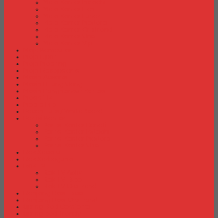
Meja Kantor Indachi
Meja Kantor Lion
Meja Kantor Lunar
Meja Kantor Modera
Meja Kantor Orbitrend
Meja Kantor Uno
Meja Kantor Vip
Meja Komputer
Meja Lipat
Meja Meeting
Meja Resepsionis
Mesin Absensi
Mesin Hitung Uang
Mesin Penghancur Kertas
Mesin Tik
Mobile File
Papan Tulis / WhiteBoard
Partisi Kantor
Partisi Kantor Donati
Partisi Kantor Indachi
Partisi Kantor Modera
Partisi Kantor Uno
Rak Sepatu
Rak Serbaguna
Rak TV
Rak TV Activ
Rak TV Expo
Rak TV Orbitrend
Ranjang Besi Expo
Ranjang Besi Orbitrend
Spring Bed Comforta
Spring bed Trendy