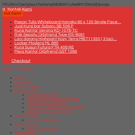
Ffn26mCseQzwzJTw3smpNE8Nti1cAw6hYZWaSDjvoqs
q
Kontak Kami
Hot Item!
Papan Tulis Whiteboard Hanako 60 x 120 Single Face....
Jual Kursi bar Subaru SB 506 P
Kursi Kantor Verona KD-1078-TC
Rak Sepatu Orbitrend Type RS-8061
Laci dorong Highpoint Kozy Terra MBT11350 ( 3 laci....
Locker Modera ML 885
Kursi Susun Futura FTR 408 RE
Meja Kantor Orbitrend GST 1080
Checkout
MENU NAVIGASI
Home
Brankas
Filling Cabinet
Kursi Kantor
Kursi Kantor Bali
Jual Kursi Kantor Denpasar
Toko Kursi Denpasar
Toko Kursi Kantor di Denpasar
savello kursi kantor Bali
Lemari Arsip
Lemari Arsip Bali
Meja Kantor
Meja Kantor Bali
Mobile File