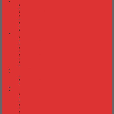
Laci Dorong
Laci Dorong Donati
Laci Dorong Expo
Laci Dorong Highpoint
Laci Dorong Indachi
Laci Dorong Modera
Laci Dorong Orbitrend
Laci Dorong Uno
Laci Dorong Vip
Lemari Arsip
Lemari Arsip Alba
Lemari Arsip Brother
Lemari Arsip Elite
Lemari Arsip Emporium
Lemari Arsip Importa
Lemari Arsip Kozure
Lemari Arsip Lion
Lemari Arsip Tiger
Lemari Arsip Vip
Lemari Arsip (Kayu)
Lemari Pakaian
Lemari Pakaian Activ
Lemari Pakaian Expo
Lemari Pakaian Orbitrend
Locker Cabinet
Meja Kantor
Meja Kantor Activ
Meja Kantor Aditech
Meja Kantor Alba
Meja Kantor Brother
Meja Kantor Euro
Meja Kantor Expo