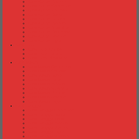
Kursi Kuliah Brother
Kursi Kuliah Chairman
Kursi Kuliah Chitose
Kursi Kuliah Donati
Kursi Kuliah Futura
Kursi Kuliah Indachi
Kursi Kuliah New Star
Kursi Kuliah Orbitrend
Kursi Kuliah Savello
Kursi Kuliah Tiger
Kursi Lipat
Kursi Lipat Chitose
Kursi Lipat Futura
Kursi Lipat New Star
Kursi Susun
Kursi Susun Chairman
Kursi Susun Chitose
Kursi Susun Donati
Kursi Susun Futura
Kursi Susun Indachi
Kursi Susun New Star
Kursi Susun Polaris
Kursi Susun Savello
Kursi Susun Tiger
Kursi Tunggu
Kursi Tunggu Chairman
Kursi Tunggu Donati
Kursi Tunggu Ichiko
Kursi Tunggu Indachi
Kursi Tunggu Savello
Kursi Tunggu Tiger
Kursi Tunggu Verona