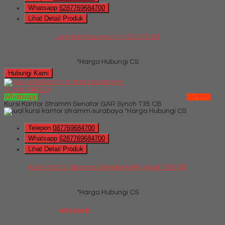
Whatsapp
6287769684700
Lihat Detail Produk
Lemari Arsip Importa SC-A18 BT
*Harga Hubungi CS
Hubungi Kami
QUICK ORDER
Whatsapp
via SMS
Kursi Kantor Stramm Senator GAR Synch T35 CB
*Harga Hubungi CS
Telepon
087769684700
Whatsapp
6287769684700
Lihat Detail Produk
Kursi Kantor Stramm Senator GAR Synch T35 CB
*Harga Hubungi CS
Info Bank