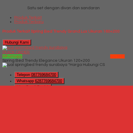
Satu set dengan divan dan sandaran
Produk Terkait
Produk Terbaru
Produk Terkait Spring Bed Trendy Grand Lux Ukuran 160×200
Hubungi Kami
QUICK ORDER
Whatsapp
via SMS
Spring Bed Trendy Elegance Ukuran 120×200
*Harga Hubungi CS
Telepon
087769684700
Whatsapp
6287769684700
Lihat Detail Produk
Spring Bed Trendy Elegance Ukuran 120x200
*Harga Hubungi CS
Hubungi Kami
QUICK ORDER