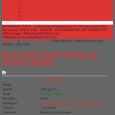
Spring bed Trendy Exeptional
Trendy Deluxe
Trendy Elegance
Trendy Golden Latex
Trendy Grand Lux
Trendy Super
INFORMASI TOKO : Jl. Gunung Himalaya No 11, Pemecutan Kaja
Denpasar Utara, Bali .
TELPON : 082333348789 , 087769684700,
(Whatsapp - 082333348789)
Email :
milleniafurniturebali@gmail.com
Beranda
»
Spring bed Trendy
»
Spring Bed Trendy Grand Lux
Ukuran 160×200
Spring Bed Trendy Grand Lux
Ukuran 160×200
klik full size
Kode
:
-
Berat
:
300 gram
Stok
:
Ready Stock
Kondisi
:
Baru
Kategori
:
Spring bed Trendy
,
Trendy Grand Lux
Dilihat
:
1.027 kali
Review
:
Belum ada review