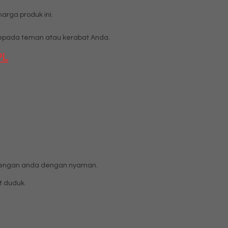
rga produk ini.
pada teman atau kerabat Anda.
PL
g lengan anda dengan nyaman.
t duduk.