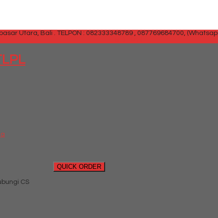
sar Utara, Bali .
TELPON : 082333348789 , 087769684700, (Whatsap
SIDEBAR
TLPL
da
QUICK ORDER
ubungi CS