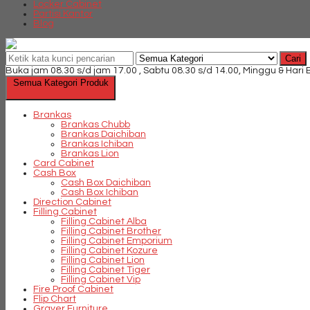
Locker Cabinet
Partisi Kantor
Blog
Cari
Buka jam 08.30 s/d jam 17.00 , Sabtu 08.30 s/d 14.00, Minggu & Hari
Semua Kategori Produk
Brankas
Brankas Chubb
Brankas Daichiban
Brankas Ichiban
Brankas Lion
Card Cabinet
Cash Box
Cash Box Daichiban
Cash Box Ichiban
Direction Cabinet
Filling Cabinet
Filling Cabinet Alba
Filling Cabinet Brother
Filling Cabinet Emporium
Filling Cabinet Kozure
Filling Cabinet Lion
Filling Cabinet Tiger
Filling Cabinet Vip
Fire Proof Cabinet
Flip Chart
Graver Furniture