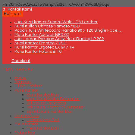
Ffn26mCseQzwzJTw3smpNE8Nti1cAw6hYZWaSDjvoqs
q
Kontak Kami
Hot Item!
Jual Kursi kantor Subaru Wald I CA Leather
Kursi Kuliah Chitose Yamato MBD
Papan Tulis Whiteboard Hanako 90 x 120 Single Face....
Meja Kantor Aditech NFD 62
Jual Lemari Pakaian Activ Moto Racing LP 202
Kursi Kantor Ergotec 715 U
Kursi kantor Ergotec LX 947 TR
Kursi Kantor Polaris B 16
Checkout
MENU NAVIGASI
Home
Brankas
Filling Cabinet
Kursi Kantor
Kursi Kantor Bali
Jual Kursi Kantor Denpasar
Toko Kursi Denpasar
Toko Kursi Kantor di Denpasar
savello kursi kantor Bali
Lemari Arsip
Lemari Arsip Bali
Meja Kantor
Meja Kantor Bali
Mobile File