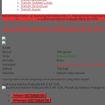
Trendy Golden Latex
Trendy Grand Lux
Trendy Super
INFORMASI TOKO : Jl. Gunung Himalaya No 11, Pemecutan Kaja Denpa
Beranda
»
Kursi Kantor
»
Jual Kursi Kantor Rakuda RK E 40 TLPL
Jual Kursi Kantor Rakuda RK E 40 
Kode
:
-
Berat
:
300 gram
Stok
:
Ready Stock
Kondisi
:
Baru
Kategori
:
Kursi Kantor
,
Kursi Kantor Raku
Dilihat
:
720 kali
Review
:
Belum ada review
Hubungi kami secara langsung untuk pemesanan yang lebih cepat!
Jual Kursi Kantor Rakuda RK E 40 TLPL
*Harga H
Telepon
087769684700
Whatsapp
6287769684700