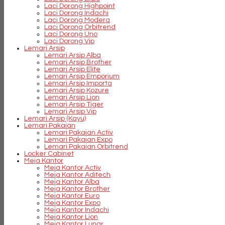
Laci Dorong Highpoint
Laci Dorong Indachi
Laci Dorong Modera
Laci Dorong Orbitrend
Laci Dorong Uno
Laci Dorong Vip
Lemari Arsip
Lemari Arsip Alba
Lemari Arsip Brother
Lemari Arsip Elite
Lemari Arsip Emporium
Lemari Arsip Importa
Lemari Arsip Kozure
Lemari Arsip Lion
Lemari Arsip Tiger
Lemari Arsip Vip
Lemari Arsip (Kayu)
Lemari Pakaian
Lemari Pakaian Activ
Lemari Pakaian Expo
Lemari Pakaian Orbitrend
Locker Cabinet
Meja Kantor
Meja Kantor Activ
Meja Kantor Aditech
Meja Kantor Alba
Meja Kantor Brother
Meja Kantor Euro
Meja Kantor Expo
Meja Kantor Indachi
Meja Kantor Lion
Meja Kantor Lunar