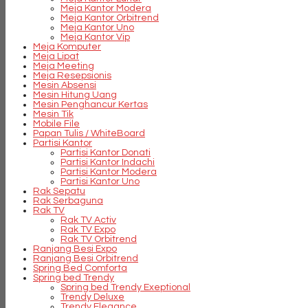
Meja Kantor Modera
Meja Kantor Orbitrend
Meja Kantor Uno
Meja Kantor Vip
Meja Komputer
Meja Lipat
Meja Meeting
Meja Resepsionis
Mesin Absensi
Mesin Hitung Uang
Mesin Penghancur Kertas
Mesin Tik
Mobile File
Papan Tulis / WhiteBoard
Partisi Kantor
Partisi Kantor Donati
Partisi Kantor Indachi
Partisi Kantor Modera
Partisi Kantor Uno
Rak Sepatu
Rak Serbaguna
Rak TV
Rak TV Activ
Rak TV Expo
Rak TV Orbitrend
Ranjang Besi Expo
Ranjang Besi Orbitrend
Spring Bed Comforta
Spring bed Trendy
Spring bed Trendy Exeptional
Trendy Deluxe
Trendy Elegance