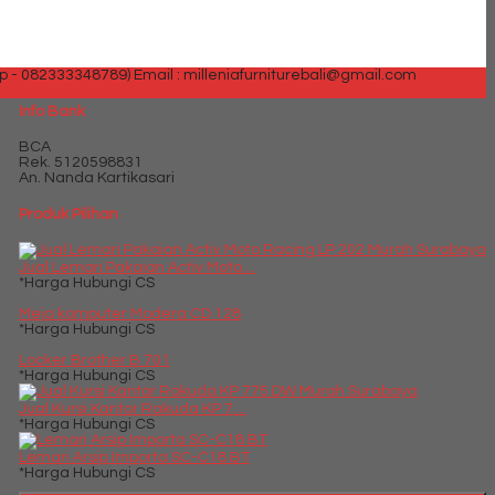
p - 082333348789)
Email : milleniafurniturebali@gmail.com
Info Bank
BCA
Rek.
5120598831
An. Nanda Kartikasari
Produk Pilihan
Jual Lemari Pakaian Activ Moto....
*Harga Hubungi CS
Meja komputer Modera CD 128
*Harga Hubungi CS
Locker Brother B 701
*Harga Hubungi CS
Jual Kursi Kantor Rakuda KP 7....
*Harga Hubungi CS
Lemari Arsip Importa SC-C18 BT
*Harga Hubungi CS