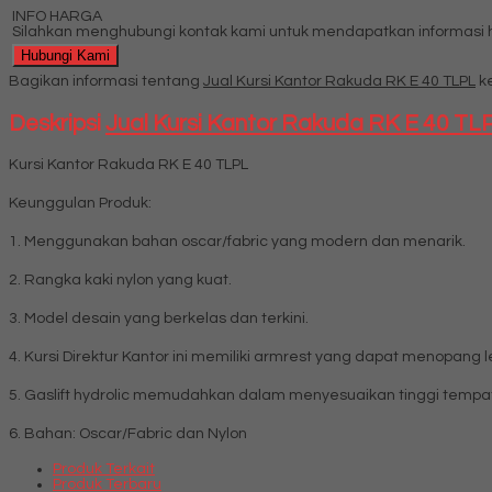
INFO HARGA
Silahkan menghubungi kontak kami untuk mendapatkan informasi ha
Hubungi Kami
Bagikan informasi tentang
Jual Kursi Kantor Rakuda RK E 40 TLPL
ke
Deskripsi
Jual Kursi Kantor Rakuda RK E 40 TL
Kursi Kantor Rakuda RK E 40 TLPL
Keunggulan Produk:
1. Menggunakan bahan oscar/fabric yang modern dan menarik.
2. Rangka kaki nylon yang kuat.
3. Model desain yang berkelas dan terkini.
4. Kursi Direktur Kantor ini memiliki armrest yang dapat menopan
5. Gaslift hydrolic memudahkan dalam menyesuaikan tinggi tempa
6. Bahan: Oscar/Fabric dan Nylon
Produk Terkait
Produk Terbaru