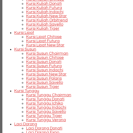
Kursi Kuliah Donati
Kursi Kuliah Futura
Kursi Kuliah Indachi
Kursi Kuliah New Star
Kursi Kuliah Orbitrend
Kursi Kuliah Savello
Kursi Kuliah Tiger
Kursi Lipat
Kursi Lipat Chitose
Kursi Lipat Futura
Kursi Lipat New Star
Kursi Susun
Kursi Susun Chairman
Kursi Susun Chitose
Kursi Susun Donati
Kursi Susun Futura
Kursi Susun Indachi
Kursi Susun New Star
Kursi Susun Polaris
Kursi Susun Savello
Kursi Susun Tiger
Kursi Tunggu
Kursi Tunggu Chairman
Kursi Tunggu Donati
Kursi Tunggu Ichiko
Kursi Tunggu Indachi
Kursi Tunggu Savello
Kursi Tunggu Tiger
Kursi Tunggu Verona
Laci Dorong
Laci Dorong Donati
Laci Dorong Expo