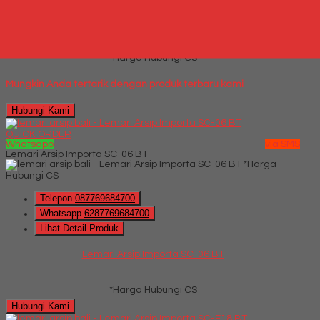
Jual Kursi Kantor Rakuda RK 866
*Harga Hubungi CS
Mungkin Anda tertarik dengan produk terbaru kami
Hubungi Kami
QUICK ORDER
Whatsapp
via SMS
Lemari Arsip Importa SC-06 BT
*Harga
Hubungi CS
Telepon
087769684700
Whatsapp
6287769684700
Lihat Detail Produk
Lemari Arsip Importa SC-06 BT
*Harga Hubungi CS
Hubungi Kami