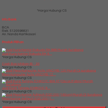
*Harga Hubungi CS
Info Bank
BCA
Rek.
5120598831
An. Nanda Kartikasari
Produk Pilihan
Jual Kursi Kantor Rakuda RK 8....
*Harga Hubungi CS
Cash Box Ichiban IB - 20
*Harga Hubungi CS
Meja Komputer Activ VINO MB 12....
*Harga Hubungi CS
Jual Kursi Tunggu ICHIKO IC 9....
*Harga Hubungi CS
Meja Kantor Aditech EGD 200 (1....
*Harga Hubungi CS