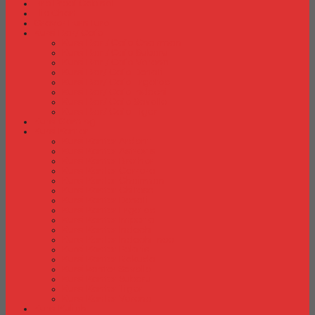
Fire Proof Cabinet
Flip Chart
Graver Furniture
Kursi Bar/ Cafe
Kursi Bar / Cafe Chairman
Kursi Bar / Cafe Subaru
Kursi Bar / Cafe Verona
Kursi Bar/ Cafe Donati
Kursi Bar/ Cafe Ergotec
Kursi Bar/ Cafe Indachi
Kursi Bar/ Cafe Savello
Kursi Bar/ Cafe Tiger
Kursi Gaming
Kursi Kantor
Kursi Kantor Ardent
Kursi Kantor Astrovis
Kursi Kantor Brother
Kursi Kantor Carrera
Kursi Kantor Chairman
Kursi Kantor Chitose
Kursi Kantor Donati
Kursi Kantor Ergotec
Kursi Kantor Importa
Kursi Kantor Indachi
Kursi Kantor Indachi Inco
Kursi Kantor Polaris
Kursi Kantor Rakuda
Kursi kantor Savello
Kursi Kantor Subaru
Kursi Kantor Tiger
Kursi Kantor Verona
Kursi Kuliah