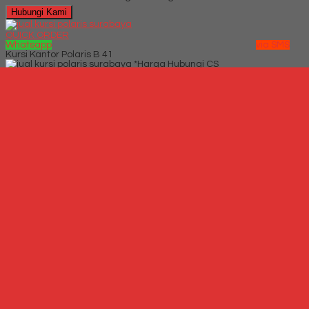
Hubungi Kami
QUICK ORDER
Whatsapp
via SMS
Kursi Kantor Polaris B 41
*Harga Hubungi CS
Telepon
087769684700
Whatsapp
6287769684700
Lihat Detail Produk
Kursi Kantor Polaris B 41
*Harga Hubungi CS
Hubungi Kami
QUICK ORDER
Whatsapp
via SMS
Jual Kursi Kantor Rakuda RK 866
*Harga
Hubungi CS
Telepon
087769684700
Whatsapp
6287769684700
Lihat Detail Produk