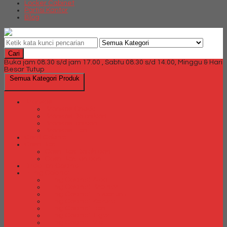
Locker Cabinet
Partisi Kantor
Blog
Cari
Buka jam 08.30 s/d jam 17.00 , Sabtu 08.30 s/d 14.00, Minggu & Hari
Besar Tutup
Semua Kategori Produk
Brankas
Brankas Chubb
Brankas Daichiban
Brankas Ichiban
Brankas Lion
Card Cabinet
Cash Box
Cash Box Daichiban
Cash Box Ichiban
Direction Cabinet
Filling Cabinet
Filling Cabinet Alba
Filling Cabinet Brother
Filling Cabinet Emporium
Filling Cabinet Kozure
Filling Cabinet Lion
Filling Cabinet Tiger
Filling Cabinet Vip