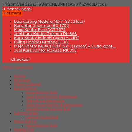
Ffn26mCseQzwzJTw3smpNE8Nti1cAw6hYZWaSDjvoqs
q
Kontak Kami
Hot Item!
Laci dorong Modera MD 7133 ( 3 laci )
Kursi Bar Chairman BC 1706
Meja Kantor Euro DOT 7575
Jual Kursi Kantor Rakuda RK 866
Kursi Kantor Indachi Cyan I AL HDT
Filling Cabinet Brother B 102
Meja Kantor INDACHI DD 122 T (120cm) + 3 Laci gant....
Jual Kursi Kantor Rakuda RK 355
Checkout
MENU NAVIGASI
Home
Brankas
Filling Cabinet
Kursi Kantor
Kursi Kantor Bali
Jual Kursi Kantor Denpasar
Toko Kursi Denpasar
Toko Kursi Kantor di Denpasar
savello kursi kantor Bali
Lemari Arsip
Lemari Arsip Bali
Meja Kantor
Meja Kantor Bali
Mobile File