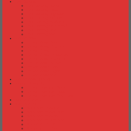
Laci Dorong
Laci Dorong Donati
Laci Dorong Expo
Laci Dorong Highpoint
Laci Dorong Indachi
Laci Dorong Modera
Laci Dorong Orbitrend
Laci Dorong Uno
Laci Dorong Vip
Lemari Arsip
Lemari Arsip Alba
Lemari Arsip Brother
Lemari Arsip Elite
Lemari Arsip Emporium
Lemari Arsip Importa
Lemari Arsip Kozure
Lemari Arsip Lion
Lemari Arsip Tiger
Lemari Arsip Vip
Lemari Arsip (Kayu)
Lemari Pakaian
Lemari Pakaian Activ
Lemari Pakaian Expo
Lemari Pakaian Orbitrend
Locker Cabinet
Meja Kantor
Meja Kantor Activ
Meja Kantor Aditech
Meja Kantor Alba
Meja Kantor Brother
Meja Kantor Euro
Meja Kantor Expo