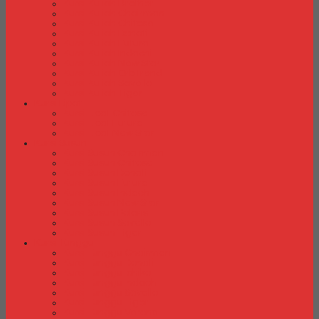
Kursi Kuliah Brother
Kursi Kuliah Chairman
Kursi Kuliah Chitose
Kursi Kuliah Donati
Kursi Kuliah Futura
Kursi Kuliah Indachi
Kursi Kuliah New Star
Kursi Kuliah Orbitrend
Kursi Kuliah Savello
Kursi Kuliah Tiger
Kursi Lipat
Kursi Lipat Chitose
Kursi Lipat Futura
Kursi Lipat New Star
Kursi Susun
Kursi Susun Chairman
Kursi Susun Chitose
Kursi Susun Donati
Kursi Susun Futura
Kursi Susun Indachi
Kursi Susun New Star
Kursi Susun Polaris
Kursi Susun Savello
Kursi Susun Tiger
Kursi Tunggu
Kursi Tunggu Chairman
Kursi Tunggu Donati
Kursi Tunggu Ichiko
Kursi Tunggu Indachi
Kursi Tunggu Savello
Kursi Tunggu Tiger
Kursi Tunggu Verona