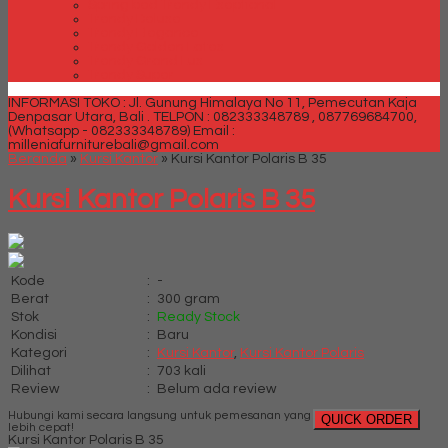
Spring bed Trendy Exeptional
Trendy Deluxe
Trendy Elegance
Trendy Golden Latex
Trendy Grand Lux
Trendy Super
INFORMASI TOKO : Jl. Gunung Himalaya No 11, Pemecutan Kaja
Denpasar Utara, Bali .
TELPON : 082333348789 , 087769684700,
(Whatsapp - 082333348789)
Email :
milleniafurniturebali@gmail.com
Beranda
»
Kursi Kantor
»
Kursi Kantor Polaris B 35
Kursi Kantor Polaris B 35
Kode
:
-
Berat
:
300 gram
Stok
:
Ready Stock
Kondisi
:
Baru
Kategori
:
Kursi Kantor
,
Kursi Kantor Polaris
Dilihat
:
703 kali
Review
:
Belum ada review
Hubungi kami secara langsung untuk pemesanan yang
QUICK ORDER
lebih cepat!
Kursi Kantor Polaris B 35