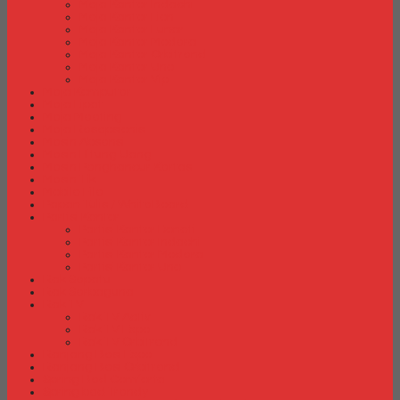
Meja Kantor Indachi
Meja Kantor Lion
Meja Kantor Lunar
Meja Kantor Modera
Meja Kantor Orbitrend
Meja Kantor Uno
Meja Kantor Vip
Meja Komputer
Meja Lipat
Meja Meeting
Meja Resepsionis
Mesin Absensi
Mesin Hitung Uang
Mesin Penghancur Kertas
Mesin Tik
Mobile File
Papan Tulis / WhiteBoard
Partisi Kantor
Partisi Kantor Donati
Partisi Kantor Indachi
Partisi Kantor Modera
Partisi Kantor Uno
Rak Sepatu
Rak Serbaguna
Rak TV
Rak TV Activ
Rak TV Expo
Rak TV Orbitrend
Ranjang Besi Expo
Ranjang Besi Orbitrend
Spring Bed Comforta
Spring bed Trendy