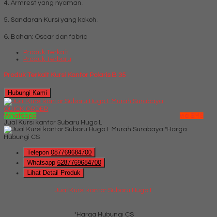
4. Armrest yang nyaman.
5. Sandaran Kursi yang kokoh.
6. Bahan: Oscar dan fabric
Produk Terkait
Produk Terbaru
Produk Terkait Kursi Kantor Polaris B 35
Hubungi Kami
QUICK ORDER
Whatsapp
via SMS
Jual Kursi kantor Subaru Hugo L
*Harga
Hubungi CS
Telepon
087769684700
Whatsapp
6287769684700
Lihat Detail Produk
Jual Kursi kantor Subaru Hugo L
*Harga Hubungi CS