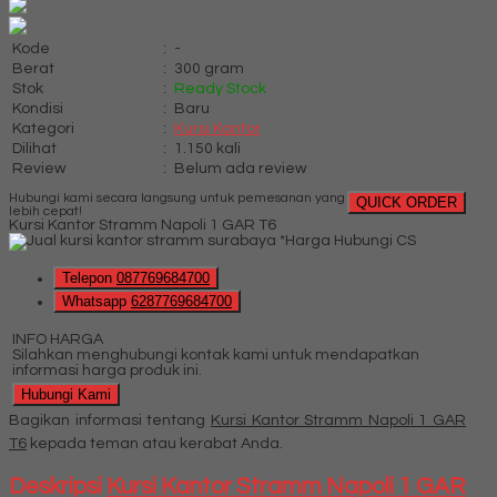
Kode
:
-
Berat
:
300 gram
Stok
:
Ready Stock
Kondisi
:
Baru
Kategori
:
Kursi Kantor
Dilihat
:
1.150 kali
Review
:
Belum ada review
Hubungi kami secara langsung untuk pemesanan yang
QUICK ORDER
lebih cepat!
Kursi Kantor Stramm Napoli 1 GAR T6
*Harga Hubungi CS
Telepon
087769684700
Whatsapp
6287769684700
INFO HARGA
Silahkan menghubungi kontak kami untuk mendapatkan
informasi harga produk ini.
Hubungi Kami
Bagikan informasi tentang
Kursi Kantor Stramm Napoli 1 GAR
T6
kepada teman atau kerabat Anda.
Deskripsi
Kursi Kantor Stramm Napoli 1 GAR