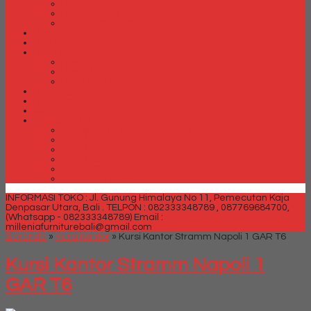
Partisi Kantor Indachi
Partisi Kantor Modera
Partisi Kantor Uno
Rak Sepatu
Rak Serbaguna
Rak TV
Rak TV Activ
Rak TV Expo
Rak TV Orbitrend
Ranjang Besi Expo
Ranjang Besi Orbitrend
Spring Bed Comforta
Spring bed Trendy
Spring bed Trendy Exeptional
Trendy Deluxe
Trendy Elegance
Trendy Golden Latex
Trendy Grand Lux
Trendy Super
INFORMASI TOKO : Jl. Gunung Himalaya No 11, Pemecutan Kaja
Denpasar Utara, Bali .
TELPON : 082333348789 , 087769684700,
(Whatsapp - 082333348789)
Email :
milleniafurniturebali@gmail.com
Beranda
»
Kursi Kantor
»
Kursi Kantor Stramm Napoli 1 GAR T6
Kursi Kantor Stramm Napoli 1
GAR T6