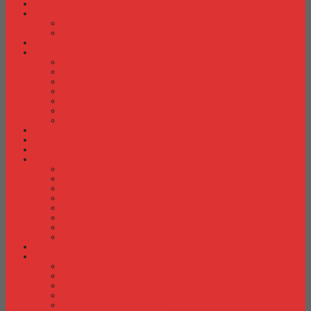
Card Cabinet
Cash Box
Cash Box Daichiban
Cash Box Ichiban
Direction Cabinet
Filling Cabinet
Filling Cabinet Alba
Filling Cabinet Brother
Filling Cabinet Emporium
Filling Cabinet Kozure
Filling Cabinet Lion
Filling Cabinet Tiger
Filling Cabinet Vip
Fire Proof Cabinet
Flip Chart
Graver Furniture
Kursi Bar/ Cafe
Kursi Bar / Cafe Chairman
Kursi Bar / Cafe Subaru
Kursi Bar / Cafe Verona
Kursi Bar/ Cafe Donati
Kursi Bar/ Cafe Ergotec
Kursi Bar/ Cafe Indachi
Kursi Bar/ Cafe Savello
Kursi Bar/ Cafe Tiger
Kursi Gaming
Kursi Kantor
Kursi Kantor Ardent
Kursi Kantor Astrovis
Kursi Kantor Brother
Kursi Kantor Carrera
Kursi Kantor Chairman