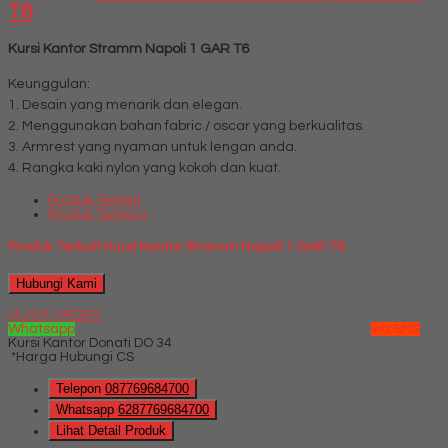
T6
Kursi Kantor Stramm Napoli 1 GAR T6
Keunggulan:
1. Desain yang menarik dan elegan.
2. Menggunakan bahan fabric / oscar yang berkualitas.
3. Armrest yang nyaman untuk lengan anda.
4. Rangka kaki nylon yang kokoh dan kuat.
Produk Terkait
Produk Terbaru
Produk Terkait Kursi Kantor Stramm Napoli 1 GAR T6
Hubungi Kami
QUICK ORDER
Whatsapp
via SMS
Kursi Kantor Donati DO 34
*Harga Hubungi CS
Telepon
087769684700
Whatsapp
6287769684700
Lihat Detail Produk