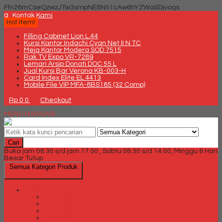
Ffn26mCseQzwzJTw3smpNE8Nti1cAw6hYZWaSDjvoqs
q
Kontak Kami
Hot Item!
Filling Cabinet Lion L.44
Kursi Kantor Indachi Cyan Net II N TC
Meja Kantor Modera SOD 7515
Rak TV Expo VR-7289
Lemari Arsip Donati DOC 55 L
Jual Kursi Bar Verona KB-003-H
Card Index Elite EL 4413
Mobile File VIP MFA-8BS185 (32 Comp)
Rp 0
0
Checkout
MENU NAVIGASI
Cari
Buka jam 08.30 s/d jam 17.00 , Sabtu 08.30 s/d 14.00, Minggu & Hari
Besar Tutup
Semua Kategori Produk
Brankas
Brankas Chubb
Brankas Daichiban
Brankas Ichiban
Brankas Lion