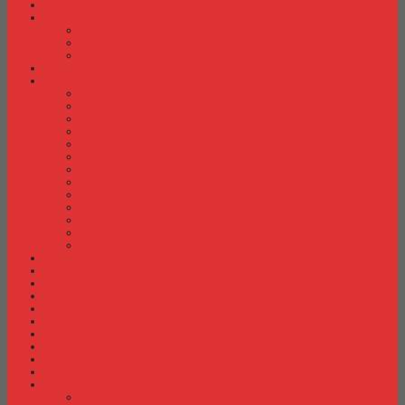
Lemari Arsip (Kayu)
Lemari Pakaian
Lemari Pakaian Activ
Lemari Pakaian Expo
Lemari Pakaian Orbitrend
Locker Cabinet
Meja Kantor
Meja Kantor Activ
Meja Kantor Aditech
Meja Kantor Alba
Meja Kantor Brother
Meja Kantor Euro
Meja Kantor Expo
Meja Kantor Indachi
Meja Kantor Lion
Meja Kantor Lunar
Meja Kantor Modera
Meja Kantor Orbitrend
Meja Kantor Uno
Meja Kantor Vip
Meja Komputer
Meja Lipat
Meja Meeting
Meja Resepsionis
Mesin Absensi
Mesin Hitung Uang
Mesin Penghancur Kertas
Mesin Tik
Mobile File
Papan Tulis / WhiteBoard
Partisi Kantor
Partisi Kantor Donati