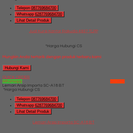
Telepon
087769684700
Whatsapp
6287769684700
Lihat Detail Produk
Jual Kursi Kantor Rakuda 4937 TLPP
*Harga Hubungi CS
Mungkin Anda tertarik dengan produk terbaru kami
Hubungi Kami
QUICK ORDER
Whatsapp
via SMS
Lemari Arsip Importa SC-A18 BT
*Harga Hubungi CS
Telepon
087769684700
Whatsapp
6287769684700
Lihat Detail Produk
Lemari Arsip Importa SC-A18 BT