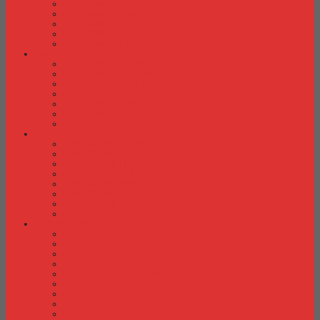
Kursi Susun Indachi
Kursi Susun New Star
Kursi Susun Polaris
Kursi Susun Savello
Kursi Susun Tiger
Kursi Tunggu
Kursi Tunggu Chairman
Kursi Tunggu Donati
Kursi Tunggu Ichiko
Kursi Tunggu Indachi
Kursi Tunggu Savello
Kursi Tunggu Tiger
Kursi Tunggu Verona
Laci Dorong
Laci Dorong Donati
Laci Dorong Expo
Laci Dorong Highpoint
Laci Dorong Indachi
Laci Dorong Modera
Laci Dorong Orbitrend
Laci Dorong Uno
Laci Dorong Vip
Lemari Arsip
Lemari Arsip Alba
Lemari Arsip Brother
Lemari Arsip Elite
Lemari Arsip Emporium
Lemari Arsip Importa
Lemari Arsip Kozure
Lemari Arsip Lion
Lemari Arsip Tiger
Lemari Arsip Vip