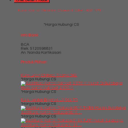
Kursi Kantor Stramm Chievo III GAR TAS2 BMET
*Harga Hubungi CS
Info Bank
BCA
Rek.
5120598831
An. Nanda Kartikasari
Produk Pilihan
Kursi Lipat Chitose Cosmo 942
*Harga Hubungi CS
Meja Kantor Aditech S 575 M
*Harga Hubungi CS
Kursi kantor Ergotec LX 932 TR
*Harga Hubungi CS
Jual Kursi Kantor Rakuda 9815 ....
*Harga Hubungi CS
Jual Kursi Kantor Rakuda 5133 ....