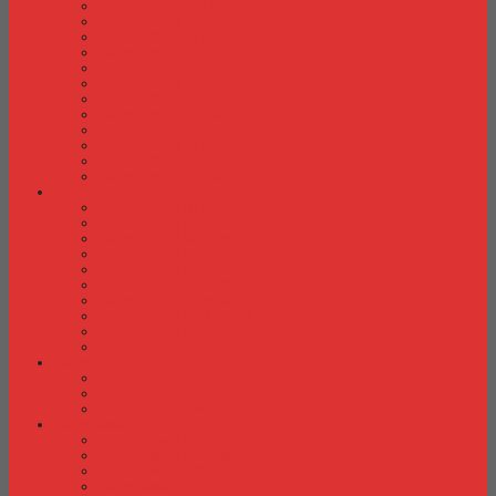
Kursi Kantor Chitose
Kursi Kantor Donati
Kursi Kantor Ergotec
Kursi Kantor Importa
Kursi Kantor Indachi
Kursi Kantor Indachi Inco
Kursi Kantor Polaris
Kursi Kantor Rakuda
Kursi kantor Savello
Kursi Kantor Subaru
Kursi Kantor Tiger
Kursi Kantor Verona
Kursi Kuliah
Kursi Kuliah Brother
Kursi Kuliah Chairman
Kursi Kuliah Chitose
Kursi Kuliah Donati
Kursi Kuliah Futura
Kursi Kuliah Indachi
Kursi Kuliah New Star
Kursi Kuliah Orbitrend
Kursi Kuliah Savello
Kursi Kuliah Tiger
Kursi Lipat
Kursi Lipat Chitose
Kursi Lipat Futura
Kursi Lipat New Star
Kursi Susun
Kursi Susun Chairman
Kursi Susun Chitose
Kursi Susun Donati
Kursi Susun Futura