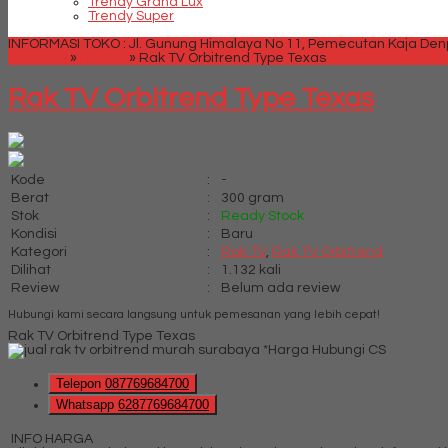
Trendy Grand Lux
Trendy Super
INFORMASI TOKO : Jl. Gunung Himalaya No 11, Pemecutan Kaja Denpa
Beranda
»
Rak TV
»
Rak TV Orbitrend Type Texas
Rak TV Orbitrend Type Texas
Kode
:
-
Berat
:
300 gram
Stok
:
Ready Stock
Kondisi
:
Baru
Kategori
:
Rak TV
,
Rak TV Orbitrend
Dilihat
:
1.132 kali
Review
:
Belum ada review
Hubungi kami secara langsung untuk pemesanan yang lebih cepat!
Rak TV Orbitrend Type Texas
*Harga Hubungi CS
Telepon
087769684700
Whatsapp
6287769684700
INFO HARGA