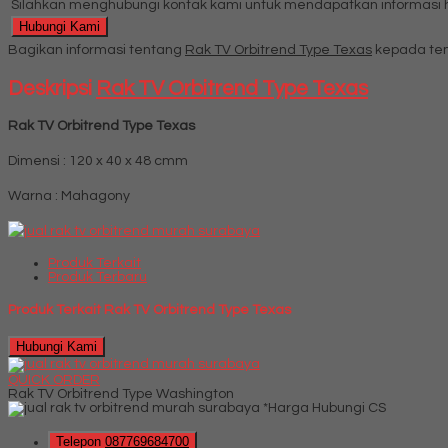
Silahkan menghubungi kontak kami untuk mendapatkan informasi ha
Hubungi Kami
Bagikan informasi tentang
Rak TV Orbitrend Type Texas
kepada tem
Deskripsi
Rak TV Orbitrend Type Texas
Rak TV Orbitrend Type Texas
Dimensi : 120 x 40 x 48 cmm
Warna : Mahagony
Produk Terkait
Produk Terbaru
Produk Terkait Rak TV Orbitrend Type Texas
Hubungi Kami
QUICK ORDER
Rak TV Orbitrend Type Washington
*Harga Hubungi CS
Telepon
087769684700