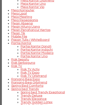
Meja Kantor Orbitrend
Meja Kantor Uno
Meja Kantor Vip
Meja Komputer
Meja Lipat
Meja Meeting
Meja Resepsionis
Mesin Absensi
Mesin Hitung Uang
Mesin Penghancur Kertas
Mesin Tik
Mobile File
Papan Tulis / WhiteBoard
Partisi Kantor
Partisi Kantor Donati
Partisi Kantor Indachi
Partisi Kantor Modera
Partisi Kantor Uno
Rak Sepatu
Rak Serbaguna
Rak TV
Rak TV Activ
Rak TV Expo
Rak TV Orbitrend
Ranjang Besi Expo
Ranjang Besi Orbitrend
Spring Bed Comforta
Spring bed Trendy
Spring bed Trendy Exeptional
Trendy Deluxe
Trendy Elegance
Trendy Golden Latex