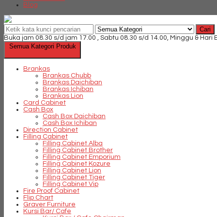
Blog
Cari
Buka jam 08.30 s/d jam 17.00 , Sabtu 08.30 s/d 14.00, Minggu & Hari
Semua Kategori Produk
Brankas
Brankas Chubb
Brankas Daichiban
Brankas Ichiban
Brankas Lion
Card Cabinet
Cash Box
Cash Box Daichiban
Cash Box Ichiban
Direction Cabinet
Filling Cabinet
Filling Cabinet Alba
Filling Cabinet Brother
Filling Cabinet Emporium
Filling Cabinet Kozure
Filling Cabinet Lion
Filling Cabinet Tiger
Filling Cabinet Vip
Fire Proof Cabinet
Flip Chart
Graver Furniture
Kursi Bar/ Cafe