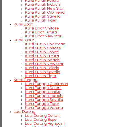
Kursi Kuliah Futura
Kursi Kuliah Indachi
Kursi Kuliah New Star
Kursi Kuliah Orbitrend
Kursi Kuliah Savello
Kursi Kuliah Tiger
Kursi Lipat
Kursi Lipat Chitose
Kursi Lipat Futura
Kursi Lipat New Star
Kursi Susun
Kursi Susun Chairman
Kursi Susun Chitose
Kursi Susun Donati
Kursi Susun Futura
Kursi Susun Indachi
Kursi Susun New Star
Kursi Susun Polaris
Kursi Susun Savello
Kursi Susun Tiger
Kursi Tunggu
Kursi Tunggu Chairman
Kursi Tunggu Donati
Kursi Tunggu Ichiko
Kursi Tunggu Indachi
Kursi Tunggu Savello
Kursi Tunggu Tiger
Kursi Tunggu Verona
Laci Dorong
Laci Dorong Donati
Laci Dorong Expo
Laci Dorong Highpoint