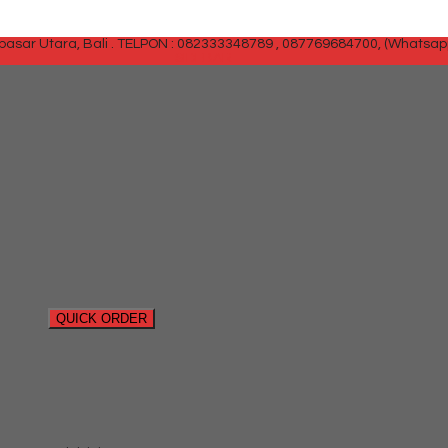
sar Utara, Bali .
TELPON : 082333348789 , 087769684700, (Whatsap
SIDEBAR
QUICK ORDER