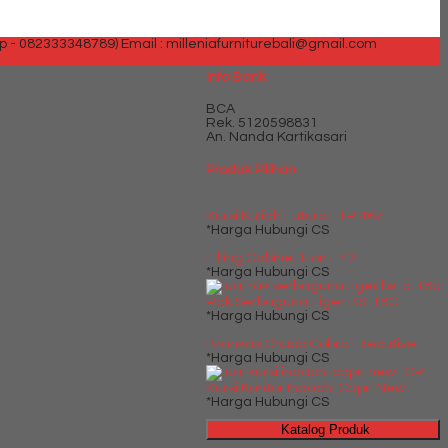
p - 082333348789)
Email : milleniafurniturebali@gmail.com
Info Bank
BCA
Rek.
5120598831
An. Nanda Kartikasari
Produk Pilihan
Kursi Kuliah Futura FTR 467
*Harga Hubungi CS
Filling Cabinet Lion L.42
*Harga Hubungi CS
Rak Serbaguna Tiger BS-18C
*Harga Hubungi CS
Brankas Chubb Cobra Executive ....
*Harga Hubungi CS
Kursi Kantor Indachi Capri New....
*Harga Hubungi CS
Katalog Produk