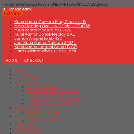
Ffn26mCseQzwzJTw3smpNE8Nti1cAw6hYZWaSDjvoqs
q
Kontak Kami
Hot Item!
Kursi Kantor Carrera King Classic III B
Meja Meeting Oval UNO Gold UCT 4755
Meja kantor Modera MOD 122
Kursi Kantor Donati Replay 2 AL
Lemari Arsip Elite EL-432
Jual Kursi Kantor Rakuda 3033 L
Kursi Kantor Indachi Casa I B CR
Card Cabinet Alba CC-5 (5 Laci)
Rp 0
0
Checkout
Home
Brankas
Filling Cabinet
Kursi Kantor
Kursi Kantor Bali
Jual Kursi Kantor Denpasar
Toko Kursi Denpasar
Toko Kursi Kantor di Denpasar
savello kursi kantor Bali
Lemari Arsip
Lemari Arsip Bali
Meja Kantor
Meja Kantor Bali
Mobile File
Locker Cabinet
Partisi Kantor