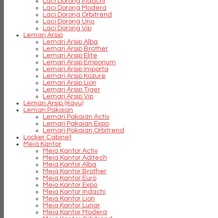
Laci Dorong Indachi
Laci Dorong Modera
Laci Dorong Orbitrend
Laci Dorong Uno
Laci Dorong Vip
Lemari Arsip
Lemari Arsip Alba
Lemari Arsip Brother
Lemari Arsip Elite
Lemari Arsip Emporium
Lemari Arsip Importa
Lemari Arsip Kozure
Lemari Arsip Lion
Lemari Arsip Tiger
Lemari Arsip Vip
Lemari Arsip (Kayu)
Lemari Pakaian
Lemari Pakaian Activ
Lemari Pakaian Expo
Lemari Pakaian Orbitrend
Locker Cabinet
Meja Kantor
Meja Kantor Activ
Meja Kantor Aditech
Meja Kantor Alba
Meja Kantor Brother
Meja Kantor Euro
Meja Kantor Expo
Meja Kantor Indachi
Meja Kantor Lion
Meja Kantor Lunar
Meja Kantor Modera